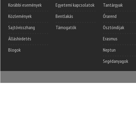
Korábbi események
Egyetemi kapcsolatok
Tantárgyak
Közlemények
Bentlakás
Órarend
Sajtóvisszhang
Támogatók
Ösztöndíjak
Álláshirdetés
Erasmus
Blogok
Neptun
Segédanyagok