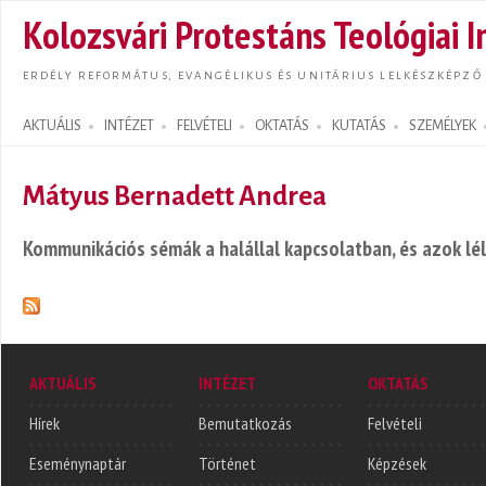
Ugrás
Kolozsvári Protestáns Teológiai I
tarta
ERDÉLY REFORMÁTUS, EVANGÉLIKUS ÉS UNITÁRIUS LELKÉSZKÉPZŐ
AKTUÁLIS
INTÉZET
FELVÉTELI
OKTATÁS
KUTATÁS
SZEMÉLYEK
Search form
Mátyus Bernadett Andrea
Kommunikációs sémák a halállal kapcsolatban, és azok lé
AKTUÁLIS
INTÉZET
OKTATÁS
Hírek
Bemutatkozás
Felvételi
Eseménynaptár
Történet
Képzések