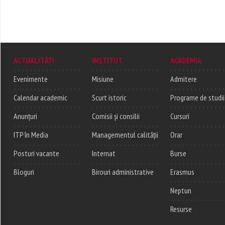
ACTUALITĂȚI
INSTITUT
ACADEMIA
Evenimente
Misiune
Admitere
Calendar academic
Scurt istoric
Programe de studii
Anunțuri
Comisii și consilii
Cursuri
ITP în Media
Managementul calității
Orar
Posturi vacante
Internat
Burse
Bloguri
Birouri administrative
Erasmus
Neptun
Resurse