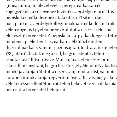
gimnázium ajánlólevelével is peregrinálhassanak.
Főjegyzőként az ő nevéhez fűződik az erdélyi református
népiskolák működésének átalakítása. 1786 első két
hónapjában, az erdélyi kollégiumokban működő tanárok
véleményét is figyelembe véve állította össze a reformot
előkészítő tervezetét. A népiskolai tárgyakat kiegészítette
mindennapi életben használható nélkülözhetetlen
diszciplínákkal: számtan, gazdaságtan, földrajz, történele
1785 után őt bízták meg azzal, hogy új istentiszteleti
rendtartást állítson össze. Munkájának elemzése során
sikerült bizonyítani, hogy a Kiss Gergely Melotai Nyilas Ist
munkája alapján állította össze az új rendtartást, valamint
korabeli iratok alapján egyértelművé vált az is, hogy a ko
vélekedéssel ellentétben hirtelen bekövetkező halála mia
nem tudta tervezetét befejezni.