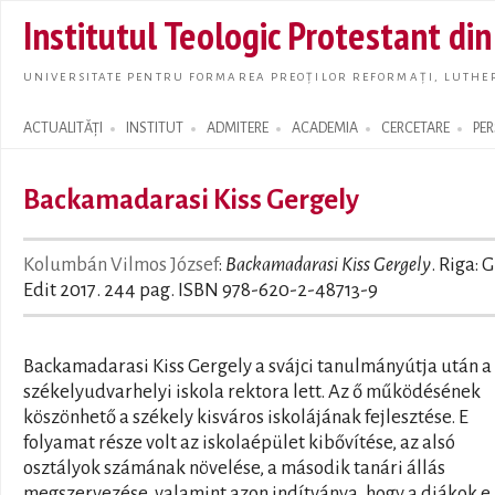
Skip t
Institutul Teologic Protestant di
main
conte
UNIVERSITATE PENTRU FORMAREA PREOȚILOR REFORMAȚI, LUTHER
ACTUALITĂȚI
INSTITUT
ADMITERE
ACADEMIA
CERCETARE
PE
Search form
Backamadarasi Kiss Gergely
Kolumbán Vilmos József
:
Backamadarasi Kiss Gergely
. Riga: 
Edit 2017. 244 pag. ISBN 978-620-2-48713-9
Backamadarasi Kiss Gergely a svájci tanulmányútja után a
székelyudvarhelyi iskola rektora lett. Az ő működésének
köszönhető a székely kisváros iskolájának fejlesztése. E
folyamat része volt az iskolaépület kibővítése, az alsó
osztályok számának növelése, a második tanári állás
megszervezése, valamint azon indítványa, hogy a diákok e