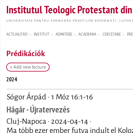
Skip t
Institutul Teologic Protestant di
main
conte
UNIVERSITATE PENTRU FORMAREA PREOȚILOR REFORMAȚI, LUTHER
ACTUALITĂȚI
INSTITUT
ADMITERE
ACADEMIA
CERCETARE
PE
Search form
Prédikációk
+ Add new lecture
2024
Sógor Árpád · 1 Móz 16:1-16
Hágár - Újratervezés
Cluj-Napoca ·
2024-04-14
·
Ma több ezer ember futva indult el Kolo