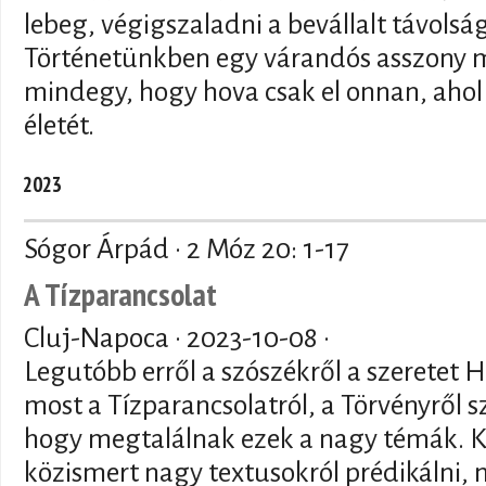
lebeg, végigszaladni a bevállalt távolság
Történetünkben egy várandós asszony m
mindegy, hogy hova csak el onnan, ahol
életét.
2023
Sógor Árpád · 2 Móz 20: 1-17
A Tízparancsolat
Cluj-Napoca ·
2023-10-08
·
Legutóbb erről a szószékről a szeretet
most a Tízparancsolatról, a Törvényről sz
hogy megtalálnak ezek a nagy témák. K
közismert nagy textusokról prédikálni, m