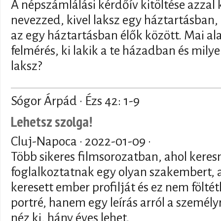
A népszámlálási kérdőív kitöltése azzal
nevezzed, kivel laksz egy háztartásban,
az egy háztartásban élők között. Mai al
felmérés, ki lakik a te házadban és mily
laksz?
Sógor Árpád · Ézs 42: 1-9
Lehetsz szolga!
Cluj-Napoca ·
2022-01-09
·
Több sikeres filmsorozatban, ahol keres
foglalkoztatnak egy olyan szakembert, 
keresett ember profilját és ez nem fölté
portré, hanem egy leírás arról a személy
néz ki, hány éves lehet.