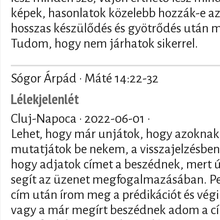
képek, hasonlatok közelebb hozzák-e az
hosszas készülődés és gyötrődés után 
Tudom, hogy nem járhatok sikerrel.
Sógor Árpád · Máté 14:22-32
Lélekjelenlét
Cluj-Napoca ·
2022-06-01
·
Lehet, hogy már unjátok, hogy azoknak a
mutatjátok be nekem, a visszajelzésb
hogy adjatok címet a beszédnek, mert 
segít az üzenet megfogalmazásában. Pe
cím után írom meg a prédikációt és végi
vagy a már megírt beszédnek adom a c