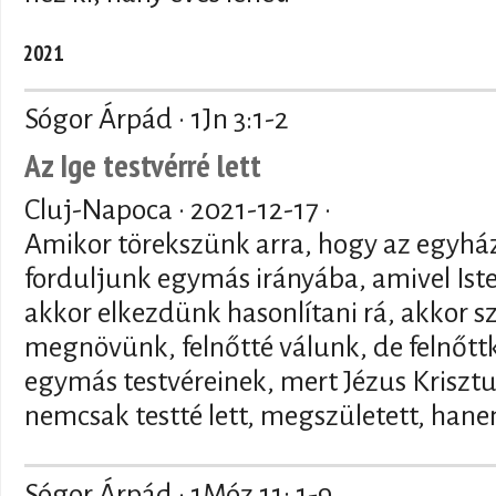
2021
Sógor Árpád · 1Jn 3:1-2
Az Ige testvérré lett
Cluj-Napoca ·
2021-12-17
·
Amikor törekszünk arra, hogy az egyház
forduljunk egymás irányába, amivel Iste
akkor elkezdünk hasonlítani rá, akkor s
megnövünk, felnőtté válunk, de felnőt
egymás testvéreinek, mert Jézus Krisztu
nemcsak testté lett, megszületett, hane
Sógor Árpád · 1Móz 11: 1-9