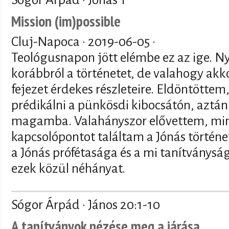
Mission (im)possible
Cluj-Napoca ·
2019-06-05
·
Teológusnapon jött elémbe ez az ige. N
korábbról a történetet, de valahogy akko
fejezet érdekes részleteire. Eldöntöttem
prédikálni a pünkösdi kibocsátón, aztán
magamba. Valahányszor elővettem, min
kapcsolópontot találtam a Jónás történet
a Jónás prófétasága és a mi tanítványsá
ezek közül néhányat.
Sógor Árpád · János 20:1-10
A tanítványok nézése meg a járása