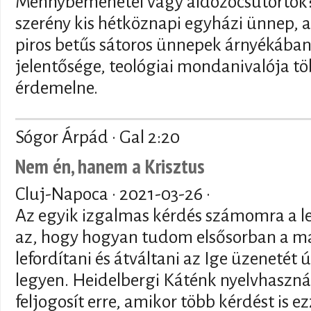
Mennybemenetel vagy áldozócsütörtök? 
szerény kis hétköznapi egyházi ünnep,
piros betűs sátoros ünnepek árnyékában
jelentősége, teológiai mondanivalója tö
érdemelne.
Sógor Árpád · Gal 2:20
Nem én, hanem a Krisztus
Cluj-Napoca ·
2021-03-26
·
Az egyik izgalmas kérdés számomra a le
az, hogy hogyan tudom elsősorban a 
lefordítani és átváltani az Ige üzenetét
legyen. Heidelbergi Káténk nyelvhaszn
feljogosít erre, amikor több kérdést is ez