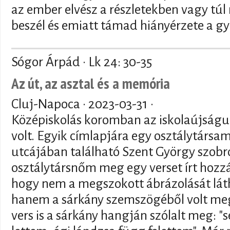
az ember elvész a részletekben vagy tú
beszél és emiatt támad hiányérzete a g
Sógor Árpád · Lk 24: 30-35
Az út, az asztal és a memória
Cluj-Napoca ·
2023-03-31
·
Középiskolás koromban az iskolaújság
volt. Egyik címlapjára egy osztálytársa
utcájában található Szent György szobr
osztálytársnőm meg egy verset írt hozzá.
hogy nem a megszokott ábrázolását lát
hanem a sárkány szemszögéből volt megö
vers is a sárkány hangján szólalt meg: "