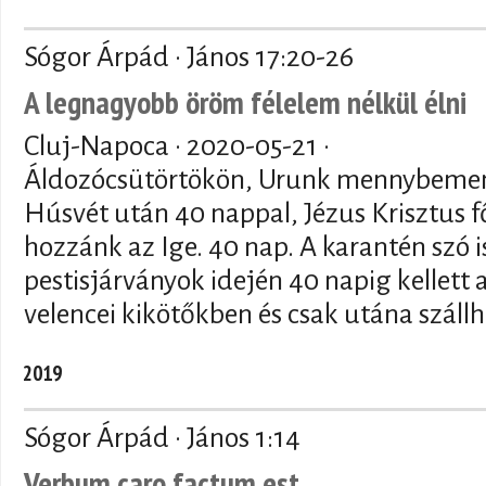
Sógor Árpád · János 17:20-26
A legnagyobb öröm félelem nélkül élni
Cluj-Napoca ·
2020-05-21
·
Áldozócsütörtökön, Urunk mennybemen
Húsvét után 40 nappal, Jézus Krisztus f
hozzánk az Ige. 40 nap. A karantén szó is
pestisjárványok idején 40 napig kellett 
velencei kikötőkben és csak utána szállh
2019
Sógor Árpád · János 1:14
Verbum caro factum est