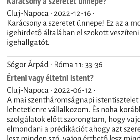
Karácsony a szeretet ünnepe?
Cluj-Napoca ·
2022-12-16
·
Karácsony a szeretet ünnepe! Ez az a m
igehirdető általában el szokott veszíte
igehallgatót.
Sógor Árpád · Róma 11: 33-36
Érteni vagy éltetni Istent?
Cluj-Napoca ·
2022-06-12
·
A mai szentháromságnapi istentisztele
lehetetlenre vállalkozom. És noha koráb
szolgálatok előtt szorongtam, hogy vajo
elmondani a prédikációt ahogy azt szer
lesz minden szó, vajon érthető lesz min