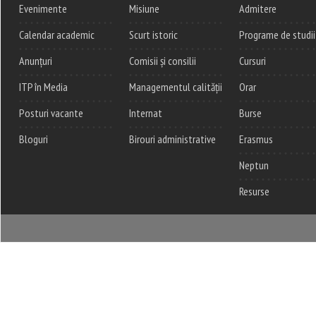
Evenimente
Misiune
Admitere
Calendar academic
Scurt istoric
Programe de studii
Anunțuri
Comisii și consilii
Cursuri
ITP în Media
Managementul calității
Orar
Posturi vacante
Internat
Burse
Bloguri
Birouri administrative
Erasmus
Neptun
Resurse