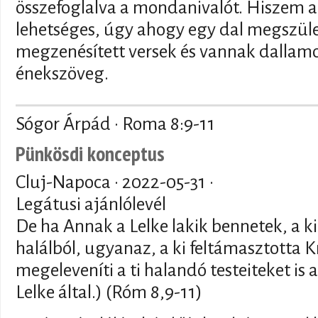
összefoglalva a mondanivalót. Hiszem a
lehetséges, úgy ahogy egy dal megszüle
megzenésített versek és vannak dallamo
énekszöveg.
Sógor Árpád · Roma 8:9-11
Pünkösdi konceptus
Cluj-Napoca ·
2022-05-31
·
Legátusi ajánlólevél
De ha Annak a Lelke lakik bennetek, a ki
halálból, ugyanaz, a ki feltámasztotta Kr
megeleveníti a ti halandó testeiteket is 
Lelke által.) (Róm 8,9-11)