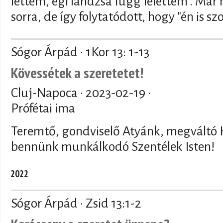
lettem, égi lándzsa függ felettem". M
sorra, de így folytatódott, hogy "én is s
Sógor Árpád · 1Kor 13: 1-13
Kövessétek a szeretetet!
Cluj-Napoca ·
2023-02-19
·
Prófétai ima
Teremtő, gondviselő Atyánk, megváltó 
bennünk munkálkodó Szentélek Isten!
2022
Sógor Árpád · Zsid 13:1-2