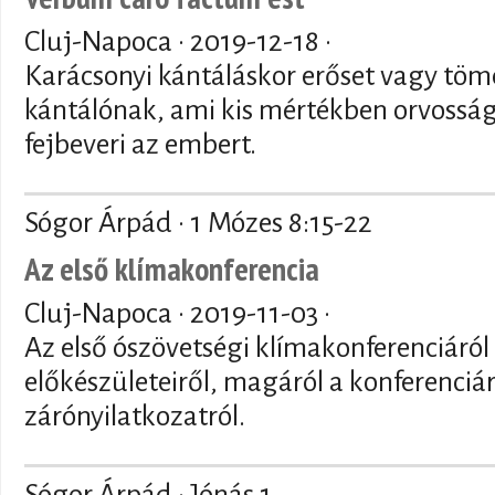
Cluj-Napoca ·
2019-12-18
·
Karácsonyi kántáláskor erőset vagy tömé
kántálónak, ami kis mértékben orvossá
fejbeveri az embert.
Sógor Árpád · 1 Mózes 8:15-22
Az első klímakonferencia
Cluj-Napoca ·
2019-11-03
·
Az első ószövetségi klímakonferenciáról
előkészületeiről, magáról a konferenciár
zárónyilatkozatról.
Sógor Árpád · Jónás 1