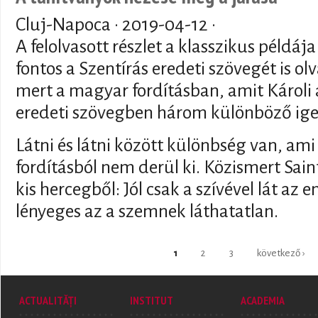
Cluj-Napoca ·
2019-04-12
·
A felolvasott részlet a klasszikus példá
fontos a Szentírás eredeti szövegét is olv
mert a magyar fordításban, amit Károli a 
eredeti szövegben három különböző ige 
Látni és látni között különbség van, ami
fordításból nem derül ki. Közismert Sai
kis hercegből: Jól csak a szívével lát az
lényeges az a szemnek láthatatlan.
Pages
1
2
3
következő ›
ACTUALITĂȚI
INSTITUT
ACADEMIA