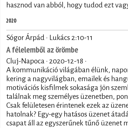
hasznod van abból, hogy tudod ezt vagy
2020
Sógor Árpád · Lukács 2:10-11
A félelemből az örömbe
Cluj-Napoca ·
2020-12-18
·
A kommunikáció világában élünk, napon
kering a nagyvilágban, emailek és han
motivációs kisfilmek sokasága jön szem
találnak meg személyes üzenetben, pon
Csak felületesen érintenek ezek az üzen
hatolnak? Egy-egy hatásos üzenet átad
csapat áll az egyszerűnek tűnő üzenet