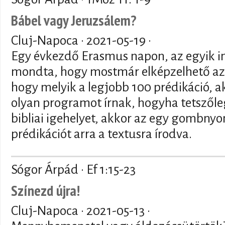
Bábel vagy Jeruzsálem?
Cluj-Napoca ·
2021-05-19
·
Egy évkezdő Erasmus napon, az egyik i
mondta, hogy mostmár elképzelhető a
hogy melyik a legjobb 100 prédikáció, a
olyan programot írnak, hogyha tetszől
bibliai igehelyet, akkor az egy gombny
prédikációt arra a textusra írodva.
Sógor Árpád · Ef 1:15-23
Színezd újra!
Cluj-Napoca ·
2021-05-13
·