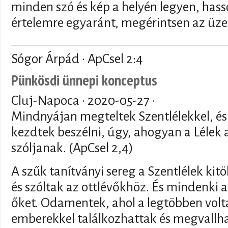
minden szó és kép a helyén legyen, hass
értelemre egyaránt, megérintsen az üz
Sógor Árpád · ApCsel 2:4
Pünkösdi ünnepi konceptus
Cluj-Napoca ·
2020-05-27
·
Mindnyájan megteltek Szentlélekkel, és
kezdtek beszélni, úgy, ahogyan a Lélek 
szóljanak. (ApCsel 2,4)
A szűk tanítványi sereg a Szentlélek kitö
és szóltak az ottlévőkhöz. És mindenki a
őket. Odamentek, ahol a legtöbben vol
emberekkel találkozhattak és megvallha