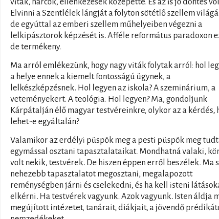
viták, harcok, ellenkezések közepette. És az is jó döntés vol
Elvinni a Szentlélek lángját a folyton sötétlő szellem világ
de egyúttal az emberi szellem műhelyeiben végezni a
lelkipásztorok képzését is. Afféle református paradoxon e
de termékeny.
Ma arról emlékezünk, hogy nagy viták folytak arról: hol le
a helye ennek a kiemelt fontosságú ügynek, a
lelkészképzésnek. Hol legyen az iskola? A szeminárium, a
veteményekert. A teológia. Hol legyen? Ma, gondoljunk
Kárpátalján élő magyar testvéreinkre, olykor az a kérdés,
lehet-e egyáltalán?
Valamikor az erdélyi püspök meg a pesti püspök meg tud
egymással osztani tapasztalataikat. Mondhatná valaki, k
volt nekik, testvérek. De hiszen éppen erről beszélek. Ma
nehezebb tapasztalatot megosztani, megalapozott
reménységben járni és cselekedni, és ha kell isteni látások
elkérni. Ha testvérek vagyunk. Azok vagyunk. Isten áldja 
megújított intézetet, tanárait, diákjait, a jövendő prédikát
nemzedékeket.