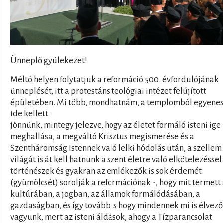
Ünneplő gyülekezet!
Méltó helyen folytatjuk a reformáció 500. évfordulójának
ünneplését, itt a protestáns teológiai intézet felújított
épületében. Mi több, mondhatnám, a templomból egyenes
ide kellett
jönnünk, mintegy jelezve, hogy az életet formáló isteni ige
meghallása, a megváltó Krisztus megismerése és a
Szentháromság Istennek való lelki hódolás után, a szellem
világát is át kell hatnunk a szent életre való elkötelezéssel
történészek és gyakran az emlékezők is sok érdemét
(gyümölcsét) sorolják a reformációnak -, hogy mit termett 
kultúrában, a jogban, az államok formálódásában, a
gazdaságban, és így tovább, s hogy mindennek mi is élvező
vagyunk, mert az isteni áldások, ahogy a Tízparancsolat