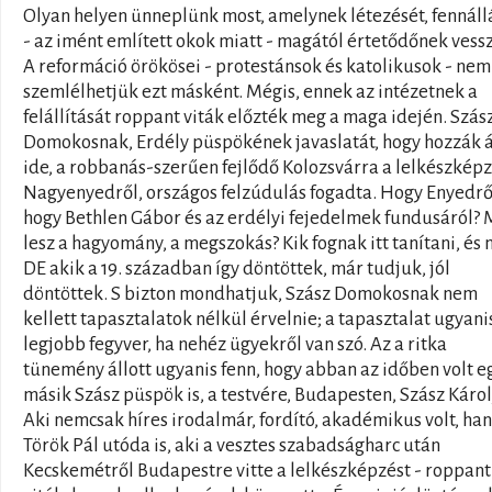
Olyan helyen ünneplünk most, amelynek létezését, fennáll
- az imént említett okok miatt - magától értetődőnek vess
A reformáció örökösei - protestánsok és katolikusok - nem 
szemlélhetjük ezt másként. Mégis, ennek az intézetnek a
felállítását roppant viták előzték meg a maga idején. Szás
Domokosnak, Erdély püspökének javaslatát, hogy hozzák 
ide, a robbanás-szerűen fejlődő Kolozsvárra a lelkészképz
Nagyenyedről, országos felzúdulás fogadta. Hogy Enyedrő
hogy Bethlen Gábor és az erdélyi fejedelmek fundusáról? 
lesz a hagyomány, a megszokás? Kik fognak itt tanítani, és 
DE akik a 19. században így döntöttek, már tudjuk, jól
döntöttek. S bizton mondhatjuk, Szász Domokosnak nem
kellett tapasztalatok nélkül érvelnie; a tapasztalat ugyani
legjobb fegyver, ha nehéz ügyekről van szó. Az a ritka
tünemény állott ugyanis fenn, hogy abban az időben volt e
másik Szász püspök is, a testvére, Budapesten, Szász Károl
Aki nemcsak híres irodalmár, fordító, akadémikus volt, h
Török Pál utóda is, aki a vesztes szabadságharc után
Kecskemétről Budapestre vitte a lelkészképzést - roppant