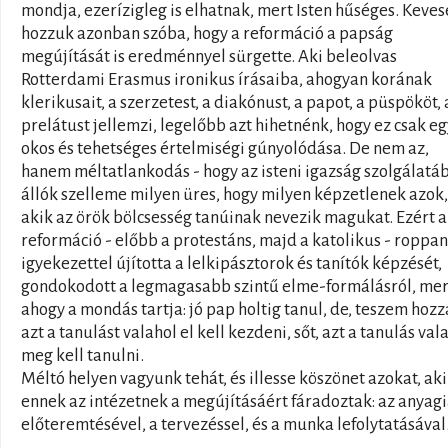
mondja, ezerízigleg is elhatnak, mert Isten hűséges. Keves
hozzuk azonban szóba, hogy a reformáció a papság
megújítását is eredménnyel sürgette. Aki beleolvas
Rotterdami Erasmus ironikus írásaiba, ahogyan korának
klerikusait, a szerzetest, a diakónust, a papot, a püspököt, 
prelátust jellemzi, legelőbb azt hihetnénk, hogy ez csak eg
okos és tehetséges értelmiségi gúnyolódása. De nem az,
hanem méltatlankodás - hogy az isteni igazság szolgálatá
állók szelleme milyen üres, hogy milyen képzetlenek azok,
akik az örök bölcsesség tanúinak nevezik magukat. Ezért a
reformáció - előbb a protestáns, majd a katolikus - roppan
igyekezettel újította a lelkipásztorok és tanítók képzését,
gondokodott a legmagasabb szintű elme-formálásról, mer
ahogy a mondás tartja: jó pap holtig tanul, de, teszem hozz
azt a tanulást valahol el kell kezdeni, sőt, azt a tanulás val
meg kell tanulni.
Méltó helyen vagyunk tehát, és illesse köszönet azokat, ak
ennek az intézetnek a megújításáért fáradoztak: az anyag
előteremtésével, a tervezéssel, és a munka lefolytatásával