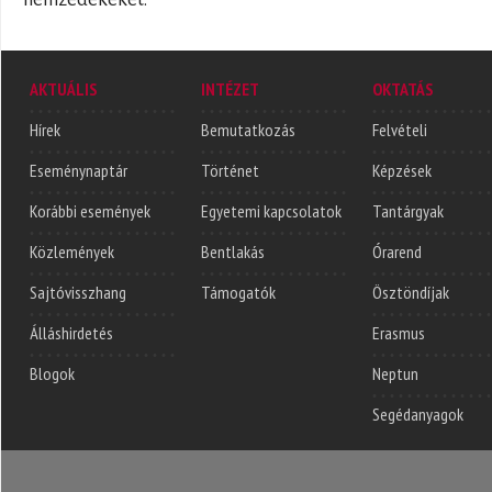
AKTUÁLIS
INTÉZET
OKTATÁS
Hírek
Bemutatkozás
Felvételi
Eseménynaptár
Történet
Képzések
Korábbi események
Egyetemi kapcsolatok
Tantárgyak
Közlemények
Bentlakás
Órarend
Sajtóvisszhang
Támogatók
Ösztöndíjak
Álláshirdetés
Erasmus
Blogok
Neptun
Segédanyagok