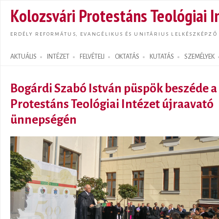
Ugrás
Kolozsvári Protestáns Teológiai I
tarta
ERDÉLY REFORMÁTUS, EVANGÉLIKUS ÉS UNITÁRIUS LELKÉSZKÉPZŐ
AKTUÁLIS
INTÉZET
FELVÉTELI
OKTATÁS
KUTATÁS
SZEMÉLYEK
Search form
Bogárdi Szabó István püspök beszéde a
Protestáns Teológiai Intézet újraavató
ünnepségén