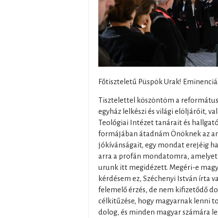
Főtiszteletű Püspök Urak! Eminenciá
Tisztelettel köszöntöm a református,
egyház lelkészi és világi elöljáróit, 
Teológiai Intézet tanárait és hallgató
formájában átadnám Önöknek az any
jókívánságait, egy mondat erejéig h
arra a profán mondatomra, amelyet 
urunk itt megidézett. Megéri-e mag
kérdésem ez, Széchenyi István írta v
felemelő érzés, de nem kifizetődő d
célkitűzése, hogy magyarnak lenni t
dolog, és minden magyar számára leg