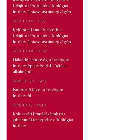
felújított Protestáns Teológiai
Intézet újraavatási ünnepségén
2017-10-02 - 21:37
Kelemen Hunor beszéde a
felújított Protestáns Teológiai
Intézet újraavatási ünnepségén
2017-10-01 - 10:42
Hálaadó ünnepség a Teológiai
Intézet épületének felújítása
alkalmából
2016-01-30 - 19:15
Ismertető füzet a Teológiai
Intézetről
2015-10-15 - 22:40
Kolozsvári fennállásának 120.
jubileumát ünnepelte a Teológiai
Intézet