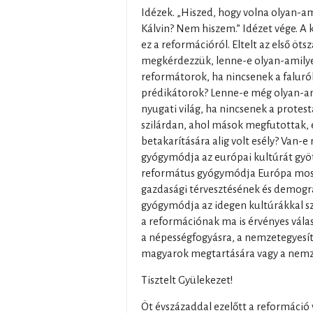
Idézek. „Hiszed, hogy volna olyan-a
Kálvin? Nem hiszem.” Idézet vége. A k
ez a reformációról. Eltelt az első ötsz
megkérdezzük, lenne-e olyan-amilye
reformátorok, ha nincsenek a faluról
prédikátorok? Lenne-e még olyan-am
nyugati világ, ha nincsenek a protest
szilárdan, ahol mások megfutottak, é
betakarítására alig volt esély? Van-e
gyógymódja az európai kultúrát gyö
református gyógymódja Európa mosta
gazdasági térvesztésének és demogr
gyógymódja az idegen kultúrákkal s
a reformációnak ma is érvényes vála
a népességfogyásra, a nemzetegyesít
magyarok megtartására vagy a nemz
Tisztelt Gyülekezet!
Öt évszázaddal ezelőtt a reformáció 