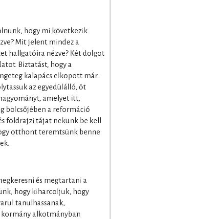
zolnunk, hogy mi következik
ve? Mit jelent mindez a
zet hallgatóira nézve? Két dolgot
datot. Biztatást, hogy a
engeteg kalapács elkopott már.
olytassuk az egyedülálló, öt
s hagyományt, amelyet itt,
ág bölcsőjében a reformáció
és földrajzi tájat nekünk be kell
 hogy otthont teremtsünk benne
ek.
megkeresni és megtartani a
nk, hogy kiharcoljuk, hogy
arul tanulhassanak,
ar kormány alkotmányban