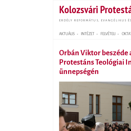
Kolozsvári Protestá
ERDÉLY REFORMÁTUS, EVANGÉLIKUS É
AKTUÁLIS
INTÉZET
FELVÉTELI
OKTA
Search form
Orbán Viktor beszéde a
Protestáns Teológiai I
ünnepségén