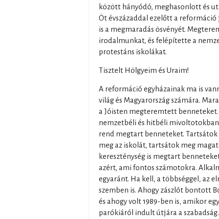
között hányódó, meghasonlott és ut
Öt évszázaddal ezelőtt a reformáció
is a megmaradás ösvényét. Megtere
irodalmunkat, és felépítette a nemze
protestáns iskolákat.
Tisztelt Hölgyeim és Uraim!
A reformáció egyházainak ma is vann
világ és Magyarország számára. Mar
a Jóisten megteremtett benneteket
nemzetbéli és hitbéli mivoltotokban.
rend megtart benneteket. Tartsátok
meg az iskolát, tartsátok meg magat
kereszténység is megtart benneteket.
azért, ami fontos számotokra. Alkal
egyaránt. Ha kell, a többséggel, az e
szemben is. Ahogy zászlót bontott Bo
és ahogy volt 1989-ben is, amikor e
parókiáról indult útjára a szabadság.