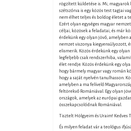
rögzített küldetése is. Mi, magyarok 
szétszórva is egy közös test tagjai 
nem élhet teljes és boldog életet a t
Ezért olyan egységes magyar nemzet
céljai, közösek a feladatai, és már kö
érdekünk egy olyan jövő, amelyben 
nemzet viszonya kiegyensúlyozott, 
elismerik. Közös érdekünk egy olyan 
legfeljebb csak rendszerhiba, valami
élet rendje. Közös érdekünk egy olya
hogy bármely magyar vagy román kö
hogy a saját nyelvén tanulhasson. Kö
amelyben a ma felívelő Magyarorszá
feltörekvő Romániával. Egy olyan jöv
országok, amelyek az európai gazda
összekapcsolódnak Romániával.
Tisztelt Hölgyeim és Uraim! Kedves 
És milyen feladat vár a teológus ifjú