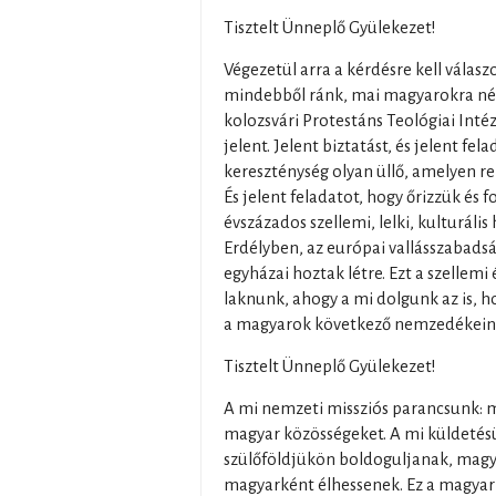
Tisztelt Ünneplő Gyülekezet!
Végezetül arra a kérdésre kell válas
mindebből ránk, mai magyarokra néz
kolozsvári Protestáns Teológiai Inté
jelent. Jelent biztatást, és jelent fela
kereszténység olyan üllő, amelyen r
És jelent feladatot, hogy őrizzük és f
évszázados szellemi, lelki, kulturáli
Erdélyben, az európai vallásszabads
egyházai hoztak létre. Ezt a szellemi 
laknunk, ahogy a mi dolgunk az is,
a magyarok következő nemzedékein
Tisztelt Ünneplő Gyülekezet!
A mi nemzeti missziós parancsunk: 
magyar közösségeket. A mi küldetésü
szülőföldjükön boldoguljanak, magy
magyarként élhessenek. Ez a magy