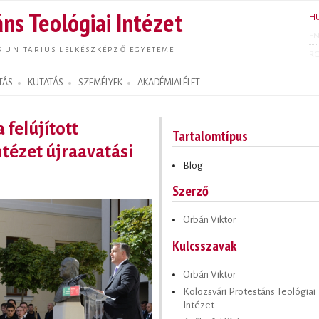
Ugrás a
ns Teológiai Intézet
H
tartalomra
E
S UNITÁRIUS LELKÉSZKÉPZŐ EGYETEME
R
TÁS
KUTATÁS
SZEMÉLYEK
AKADÉMIAI ÉLET
 felújított
Tartalomtípus
ntézet újraavatási
Blog
Szerző
Orbán Viktor
Kulcsszavak
Orbán Viktor
Kolozsvári Protestáns Teológiai
Intézet