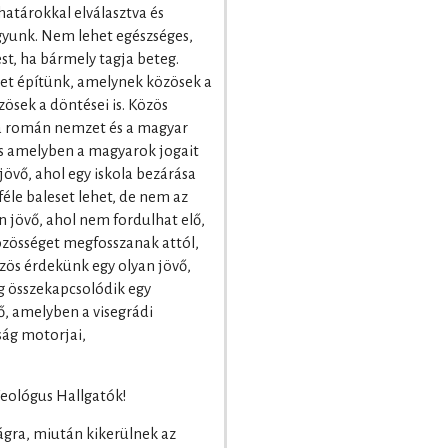
határokkal elválasztva és
vagyunk. Nem lehet egészséges,
est, ha bármely tagja beteg.
et építünk, amelynek közösek a
zösek a döntései is. Közös
a román nemzet és a magyar
és amelyben a magyarok jogait
jövő, ahol egy iskola bezárása
féle baleset lehet, de nem az
n jövő, ahol nem fordulhat elő,
zösséget megfosszanak attól,
zös érdekünk egy olyan jövő,
g összekapcsolódik egy
ő, amelyben a visegrádi
ság motorjai,
Teológus Hallgatók!
ságra, miután kikerülnek az