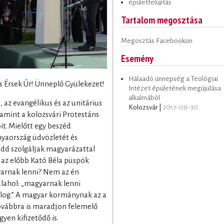
épületfelújítás
Tartalom megosztása
Megosztás Facebookon
Esemény
Hálaadó ünnepség a Teológiai
s Érsek Úr! Ünneplő Gyülekezet!
Intézet épületének megújulása
alkalmából
 az evangélikus és az unitárius
Kolozsvár |
2017-09-30
valamint a kolozsvári Protestáns
it. Mielőtt egy beszéd
aország üdvözletét és
add szolgáljak magyarázattal
az előbb Kató Béla püspök
yarnak lenni? Nem az én
alahol: „magyarnak lenni
olog.” A magyar kormánynak az a
ovábbra is maradjon felemelő
yen kifizetődő is.