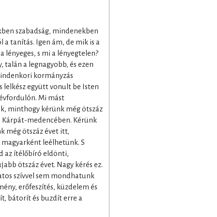
ekben szabadság, mindenekben
l a tanítás. Igen ám, de mik is a
a lényeges, s mi a lényegtelen?
 talán a legnagyobb, és ezen
 mindenkori kormányzás
s lelkész együtt vonult be Isten
 évfordulón. Mi mást
ak, minthogy kérünk még ötszáz
 a Kárpát-medencében. Kérünk
k még ötszáz évet itt,
 magyarként leélhetünk. S
 az ítélőbíró eldönti,
jabb ötszáz évet. Nagy kérés ez.
zatos szívvel sem mondhatunk
mény, erőfeszítés, küzdelem és
 bátorít és buzdít erre a