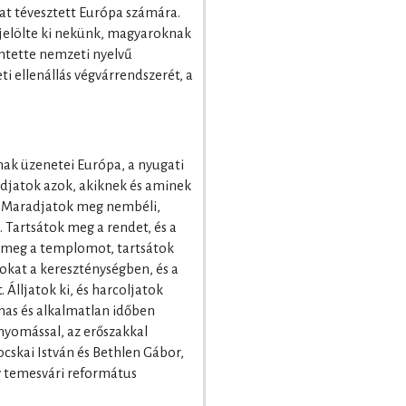
at tévesztett Európa számára.
 jelölte ki nekünk, magyaroknak
mtette nemzeti nyelvű
ti ellenállás végvárrendszerét, a
ak üzenetei Európa, a nyugati
adjatok azok, akiknek és aminek
. Maradjatok meg nembéli,
 Tartsátok meg a rendet, és a
 meg a templomot, tartsátok
okat a kereszténységben, és a
 Álljatok ki, és harcoljatok
mas és alkalmatlan időben
lnyomással, az erőszakkal
cskai István és Bethlen Gábor,
gy temesvári református