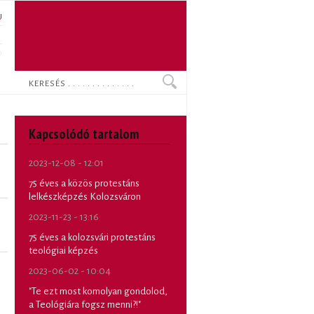
U
N
O
Keresés
Kapcsolódó tartalom
2023-12-08 - 12:01
75 éves a közös protestáns
lelkészképzés Kolozsváron
2023-11-23 - 13:16
75 éves a kolozsvári protestáns
teológiai képzés
2023-06-02 - 10:04
"Te ezt most komolyan gondolod,
a Teológiára fogsz menni?!"