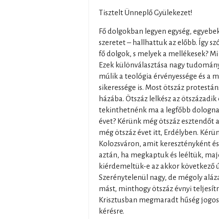
Tisztelt Ünneplő Gyülekezet!
Fő dolgokban legyen egység, egyeb
szeretet – hallhattuk az előbb. Így szó
fő dolgok, s melyek a mellékesek? Mi 
Ezek különválasztása nagy tudomány,
múlik a teológia érvényessége és a
sikeressége is. Most ötszáz protestán
házába. Ötszáz lelkész az ötszázadik
tekinthetnénk ma a legfőbb dologn
évet? Kérünk még ötszáz esztendőt
még ötszáz évet itt, Erdélyben. Kérün
Kolozsváron, amit keresztényként és
aztán, ha megkaptuk és leéltük, majd
kiérdemeltük-e az akkor következő ú
Szerénytelenül nagy, de mégoly alá
mást, minthogy ötszáz évnyi teljesít
Krisztusban megmaradt hűség jogosít,
kérésre.