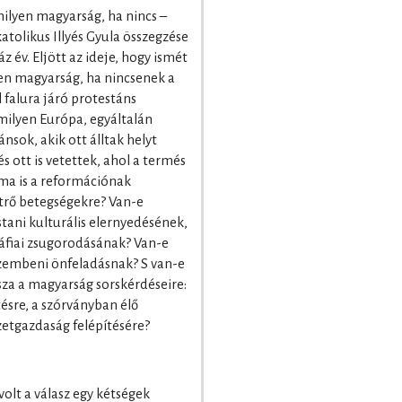
milyen magyarság, ha nincs –
atolikus Illyés Gyula összegzése
áz év. Eljött az ideje, hogy ismét
n magyarság, ha nincsenek a
 falura járó protestáns
ilyen Európa, egyáltalán
ánsok, akik ott álltak helyt
s ott is vetettek, ahol a termés
 ma is a reformációnak
trő betegségekre? Van-e
ni kulturális elernyedésének,
áfiai zsugorodásának? Van-e
zembeni önfeladásnak? S van-e
sza a magyarság sorskérdéseire:
ésre, a szórványban élő
etgazdaság felépítésére?
volt a válasz egy kétségek