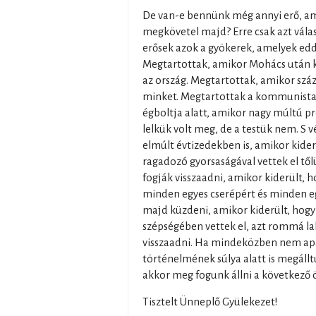
De van-e bennünk még annyi erő, am
megkövetel majd? Erre csak azt vála
erősek azok a gyökerek, amelyek edd
Megtartottak, amikor Mohács után k
az ország. Megtartottak, amikor száz
minket. Megtartottak a kommunista
égboltja alatt, amikor nagy múltú pr
lelkük volt meg, de a testük nem. S 
elmúlt évtizedekben is, amikor kider
ragadozó gyorsaságával vettek el től
fogják visszaadni, amikor kiderült, 
minden egyes cserépért és minden eg
majd küzdeni, amikor kiderült, hogy
szépségében vettek el, azt rommá la
visszaadni. Ha mindeközben nem apad
történelmének súlya alatt is megállt
akkor meg fogunk állni a következő ö
Tisztelt Ünneplő Gyülekezet!