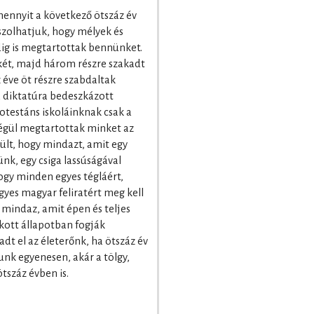
ennyit a következő ötszáz év
szolhatjuk, hogy mélyek és
ig is megtartottak bennünket.
ét, majd három részre szakadt
 éve öt részre szabdaltak
 diktatúra bedeszkázott
otestáns iskoláinknak csak a
végül megtartottak minket az
ült, hogy mindazt, amit egy
ünk, egy csiga lassúságával
hogy minden egyes tégláért,
yes magyar feliratért meg kell
 mindaz, amit épen és teljes
kott állapotban fogják
t el az életerőnk, ha ötszáz év
unk egyenesen, akár a tölgy,
tszáz évben is.