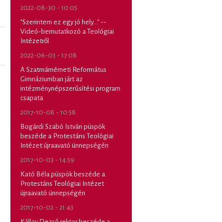
2022-08-30 - 10:05
"Szerintem ez egy jó hely..." --
Videó-bemutatkozó a Teológiai
Intézetről
2022-06-03 - 17:08
A Szatmárnémeti Református
Gimnáziumban járt az
intézménynépszerűsítési program
csapata
2017-10-08 - 10:58
Bogárdi Szabó István püspök
beszéde a Protestáns Teológiai
Intézet újraavató ünnepségén
2017-10-03 - 14:59
Kató Béla püspök beszéde a
Protestáns Teológiai Intézet
újraavató ünnepségén
2017-10-02 - 21:43
Kállay Dezső rektor beszéde a