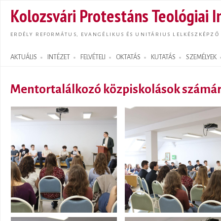
Ugrás
Kolozsvári Protestáns Teológiai I
tarta
ERDÉLY REFORMÁTUS, EVANGÉLIKUS ÉS UNITÁRIUS LELKÉSZKÉPZŐ
AKTUÁLIS
INTÉZET
FELVÉTELI
OKTATÁS
KUTATÁS
SZEMÉLYEK
Search form
Mentortalálkozó közpiskolások számá