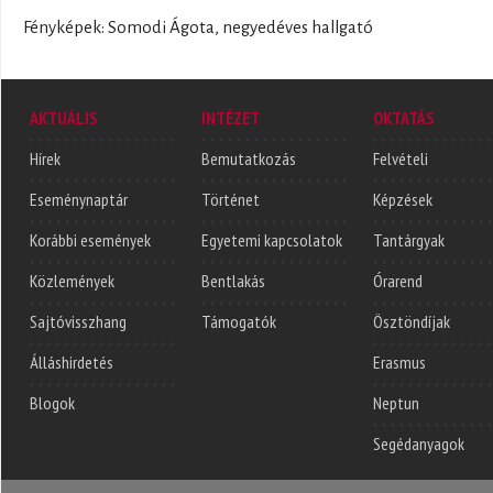
Fényképek: Somodi Ágota, negyedéves hallgató
AKTUÁLIS
INTÉZET
OKTATÁS
Hírek
Bemutatkozás
Felvételi
Eseménynaptár
Történet
Képzések
Korábbi események
Egyetemi kapcsolatok
Tantárgyak
Közlemények
Bentlakás
Órarend
Sajtóvisszhang
Támogatók
Ösztöndíjak
Álláshirdetés
Erasmus
Blogok
Neptun
Segédanyagok