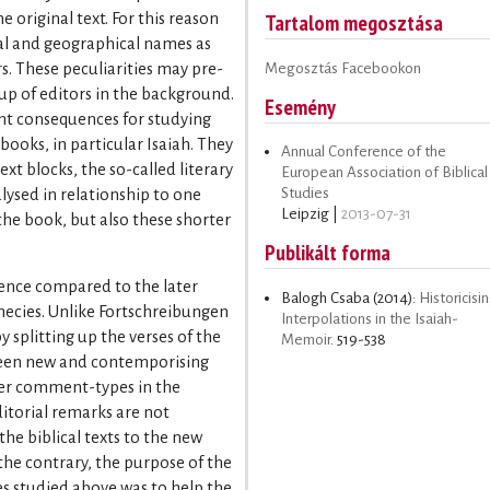
Tartalom megosztása
 original text. For this reason
al and geographical names as
Megosztás Facebookon
. These peculiarities may pre-
up of editors in the background.
Esemény
ant consequences for studying
books, in particular Isaiah. They
Annual Conference of the
text blocks, the so-called literary
European Association of Biblical
Studies
ysed in relationship to one
Leipzig |
2013-07-31
the book, but also these shorter
Publikált forma
rence compared to the later
Balogh Csaba (2014):
Historicisi
phecies. Unlike Fortschreibungen
Interpolations in the Isaiah-
y splitting up the verses of the
Memoir
. 519-538
tween new and contemporising
ter comment-types in the
itorial remarks are not
he biblical texts to the new
 the contrary, the purpose of the
es studied above was to help the