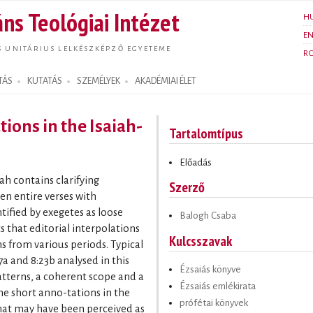
Ugrás a
ns Teológiai Intézet
H
tartalomra
E
S UNITÁRIUS LELKÉSZKÉPZŐ EGYETEME
R
TÁS
KUTATÁS
SZEMÉLYEK
AKADÉMIAI ÉLET
tions in the Isaiah-
Tartalomtípus
Előadás
ah contains clarifying
Szerző
en entire verses with
tified by exegetes as loose
Balogh Csaba
s that editorial interpolations
Kulcsszavak
 from various periods. Typical
7a and 8:23b analysed in this
Ézsaiás könyve
atterns, a coherent scope and a
Ézsaiás emlékirata
e short anno-tations in the
prófétai könyvek
hat may have been perceived as