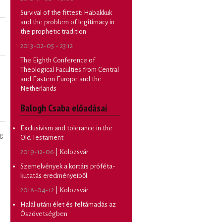
Survival of the fittest: Habakkuk
and the problem of legitimacy in
the prophetic tradition
2013-02-05 - 23:12
The Eighth Conference of
Theological Faculties from Central
and Eastern Europe and the
Netherlands
Balogh Csaba előadásai
Exclusivism and tolerance in the
ng
Old Testament
2019-12-06
| Kolozsvár
Szemelvények a kortárs próféta-
kutatás eredményeiből
2018-04-12
| Kolozsvár
Halál utáni élet és feltámadás az
Ószövetségben