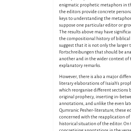
enigmatic prophetic metaphors in the
the editors provide concrete person
keys to understanding the metaphors
suppose one particular editor or gro
The results above may have signific
the compositional history of biblical 
suggest that it is not only the larger 
Fortschreibungen that should be anal
another and in the wider context of 
explanatory remarks.
However, there is also a major diffe
literary elaborations of Isaiah’s pro
which reorganise different sections b
original prophecy, inserting in-be
annotations, and unlike the even la
Qumranic Pesher-literature, these ed
concerned with the reapplication of t
historical situation of the editor. On
concretising annotations in the vers