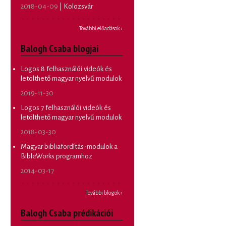
2018-04-09
| Kolozsvár
További előadások ›
Balogh Csaba blogjai
Logos 8 felhasználói videók és
letölthető magyar nyelvű modulok
2019-11-30
Logos 7 felhasználói videók és
letölthető magyar nyelvű modulok
2018-03-30
Magyar bibliafordítás-modulok a
BibleWorks programhoz
2014-03-17
További blogok ›
Balogh Csaba prédikációi