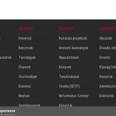
OKTATÁS
KUTATÁS
SZEMÉLYE
s
Felvételi
Kutatási projektek
Oktatók
Képzések
Intézeti kiadványok
Óraadó ok
solatok
Tantárgyak
Repozitórium
Emeriti
Órarend
Könyvek
Ifjúsági le
Ösztöndíjak
Tanulmányok
Könyvtár
Erasmus
Studia (SDTP)
Adminisztr
Neptun
Református Szemle
Doktorok
Segédanyagok
Könyvtár
experience