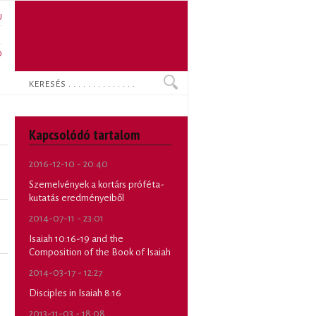
U
N
O
Keresés
Kapcsolódó tartalom
2016-12-10 - 20:40
Szemelvények a kortárs próféta-
kutatás eredményeiből
2014-07-11 - 23:01
Isaiah 10:16-19 and the
Composition of the Book of Isaiah
2014-03-17 - 12:27
Disciples in Isaiah 8:16
2013-11-03 - 18:08