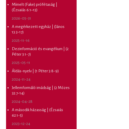
Mímelt (Fake) prófétaság |
(Ézsaiás 6:1–13)
2026-05-31
A megérkezett egyház | (János
13:3-17)
2025-11-16
Dezinformáció és evangélium | (2
Péter 3:1-7)
2025-05-11
Áldás-nyelv | (1 Péter 3:8-9)
2024-11-24
Jellemformáló imádság | (2 Mózes
32:7-14)
2024-04-28
A második házasság | (Ézsaiás
62:1-5)
2023-12-24