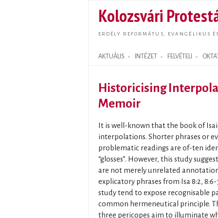
Kolozsvári Protestá
ERDÉLY REFORMÁTUS, EVANGÉLIKUS É
AKTUÁLIS
INTÉZET
FELVÉTELI
OKTA
Search form
Historicising Interpola
Memoir
It is well-known that the book of Isai
interpolations. Shorter phrases or ev
problematic readings are of-ten iden
“glosses”. However, this study suggest
are not merely unrelated annotations
explicatory phrases from Isa 8:2, 8:6-
study tend to expose recognisable p
common hermeneutical principle. Th
three pericopes aim to illuminate w