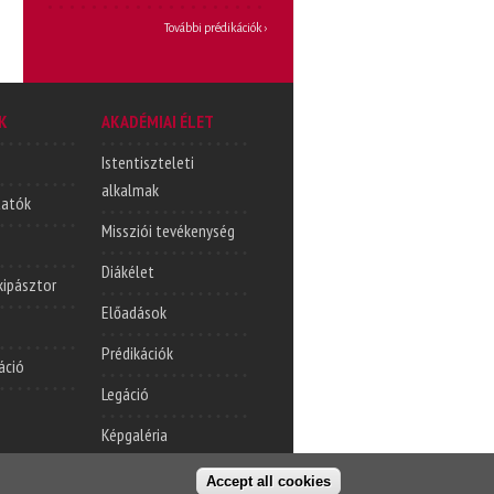
További prédikációk ›
K
AKADÉMIAI ÉLET
Istentiszteleti
alkalmak
tatók
Missziói tevékenység
Diákélet
lkipásztor
Előadások
Prédikációk
áció
Legáció
Képgaléria
Accept all cookies