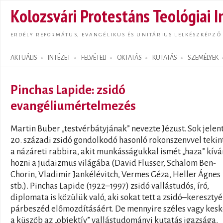
Ugrás
Kolozsvári Protestáns Teológiai I
tarta
ERDÉLY REFORMÁTUS, EVANGÉLIKUS ÉS UNITÁRIUS LELKÉSZKÉPZŐ
AKTUÁLIS
INTÉZET
FELVÉTELI
OKTATÁS
KUTATÁS
SZEMÉLYEK
Search form
Pinchas Lapide: zsidó
evangéliumértelmezés
Martin Buber „testvérbátyjának” nevezte Jézust. Sok jelen
20. századi zsidó gondolkodó hasonló rokonszenvvel tekin
a názáreti rabbira, akit munkásságukkal ismét „haza” kív
hozni a judaizmus világába (David Flusser, Schalom Ben-
Chorin, Vladimir Jankélévitch, Vermes Géza, Heller Ágnes
stb.). Pinchas Lapide (1922–1997) zsidó vallástudós, író,
diplomata is közülük való, aki sokat tett a zsidó–kereszty
párbeszéd előmozdításáért. De mennyire széles vagy kes
a küszöb az „objektív” vallástudományi kutatás igazsága,