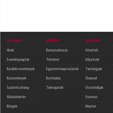
AKTUÁLIS
INTÉZET
OKTATÁS
Hírek
Bemutatkozás
Felvételi
Eseménynaptár
Történet
Képzések
Korábbi események
Egyetemi kapcsolatok
Tantárgyak
Közlemények
Bentlakás
Órarend
Sajtóvisszhang
Támogatók
Ösztöndíjak
Álláshirdetés
Erasmus
Blogok
Neptun