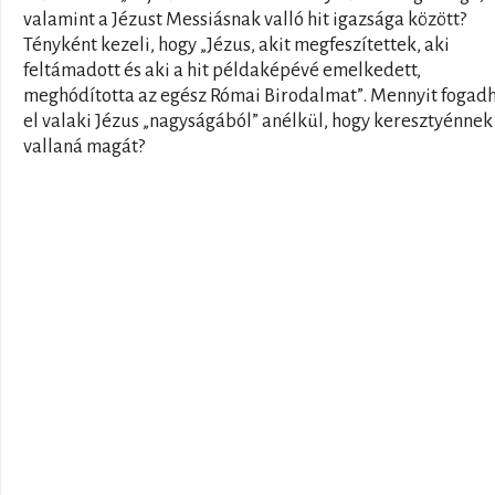
valamint a Jézust Messiásnak valló hit igazsága között?
Tényként kezeli, hogy „Jézus, akit megfeszítettek, aki
feltámadott és aki a hit példaképévé emelkedett,
meghódította az egész Római Birodalmat”. Mennyit fogad
el valaki Jézus „nagyságából” anélkül, hogy keresztyénnek
vallaná magát?