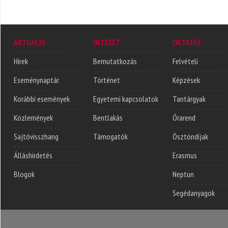
AKTUÁLIS
INTÉZET
OKTATÁS
Hírek
Bemutatkozás
Felvételi
Eseménynaptár
Történet
Képzések
Korábbi események
Egyetemi kapcsolatok
Tantárgyak
Közlemények
Bentlakás
Órarend
Sajtóvisszhang
Támogatók
Ösztöndíjak
Álláshirdetés
Erasmus
Blogok
Neptun
Segédanyagok