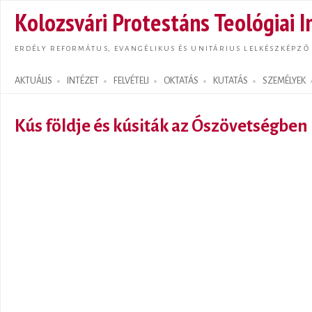
Ugrás
Kolozsvári Protestáns Teológiai I
tarta
ERDÉLY REFORMÁTUS, EVANGÉLIKUS ÉS UNITÁRIUS LELKÉSZKÉPZŐ
AKTUÁLIS
INTÉZET
FELVÉTELI
OKTATÁS
KUTATÁS
SZEMÉLYEK
Search form
Kús földje és kúsiták az Ószövetségben