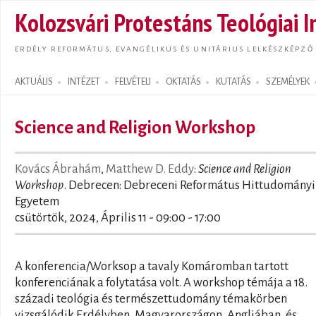
Ugrás
Kolozsvári Protestáns Teológiai I
tarta
ERDÉLY REFORMÁTUS, EVANGÉLIKUS ÉS UNITÁRIUS LELKÉSZKÉPZŐ
AKTUÁLIS
INTÉZET
FELVÉTELI
OKTATÁS
KUTATÁS
SZEMÉLYEK
Search form
Science and Religion Workshop
Kovács Ábrahám
,
Matthew D. Eddy
:
Science and Religion
Workshop
. Debrecen: Debreceni Református Hittudományi
Egyetem
csütörtök, 2024, Április 11 -
09:00
-
17:00
A konferencia/Worksop a tavaly Komáromban tartott
konferenciának a folytatása volt. A workshop témája a 18.
századi teológia és természettudomány témakörben
vizsgálódik Erdélyben, Magyarországon, Angliában, és