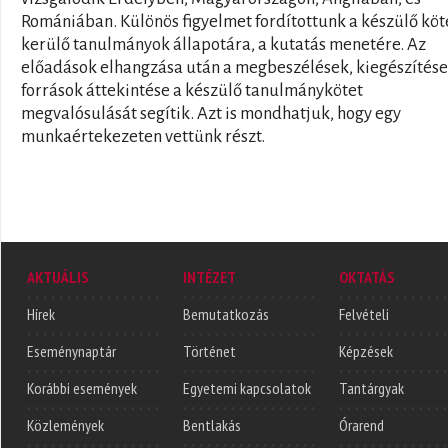
Romániában. Különös figyelmet fordítottunk a készülő kö
kerülő tanulmányok állapotára, a kutatás menetére. Az
előadások elhangzása után a megbeszélések, kiegészítése
források áttekintése a készülő tanulmánykötet
megvalósulását segítik. Azt is mondhatjuk, hogy egy
munkaértekezeten vettünk részt.
AKTUÁLIS
INTÉZET
OKTATÁS
Hírek
Bemutatkozás
Felvételi
Eseménynaptár
Történet
Képzések
Korábbi események
Egyetemi kapcsolatok
Tantárgyak
Közlemények
Bentlakás
Órarend