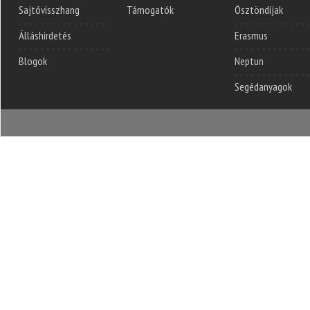
Sajtóvisszhang
Támogatók
Ösztöndíjak
Álláshirdetés
Erasmus
Blogok
Neptun
Segédanyagok