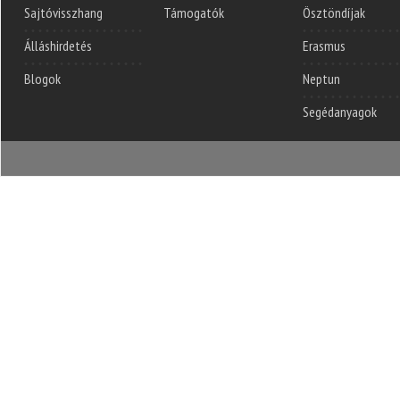
Sajtóvisszhang
Támogatók
Ösztöndíjak
Álláshirdetés
Erasmus
Blogok
Neptun
Segédanyagok