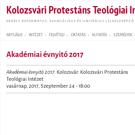
Ugrás
Kolozsvári Protestáns Teológiai I
tarta
ERDÉLY REFORMÁTUS, EVANGÉLIKUS ÉS UNITÁRIUS LELKÉSZKÉPZŐ
AKTUÁLIS
INTÉZET
FELVÉTELI
OKTATÁS
KUTATÁS
SZEMÉLYEK
Search form
Akadémiai évnyitó 2017
Akadémiai évnyitó 2017
. Kolozsvár: Kolozsvári Protestáns
Teológiai Intézet
vasárnap, 2017, Szeptember 24 - 18:00