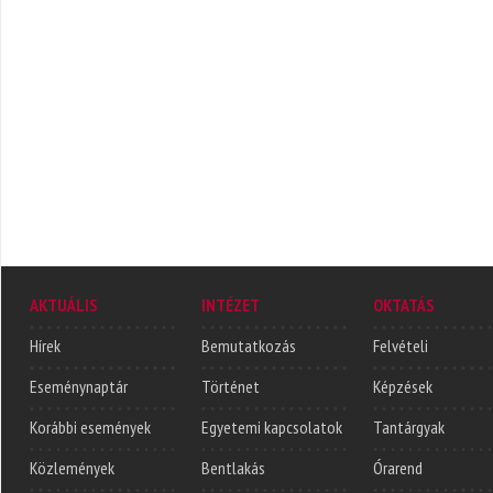
AKTUÁLIS
INTÉZET
OKTATÁS
Hírek
Bemutatkozás
Felvételi
Eseménynaptár
Történet
Képzések
Korábbi események
Egyetemi kapcsolatok
Tantárgyak
Közlemények
Bentlakás
Órarend