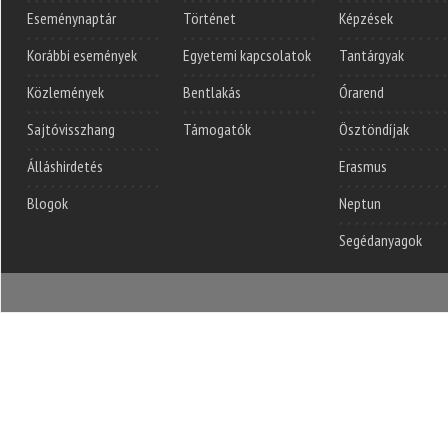
Eseménynaptár
Történet
Képzések
Korábbi események
Egyetemi kapcsolatok
Tantárgyak
Közlemények
Bentlakás
Órarend
Sajtóvisszhang
Támogatók
Ösztöndíjak
Álláshirdetés
Erasmus
Blogok
Neptun
Segédanyagok