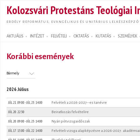
Ugrás
Kolozsvári Protestáns Teológiai I
tarta
ERDÉLY REFORMÁTUS, EVANGÉLIKUS ÉS UNITÁRIUS LELKÉSZKÉPZŐ
AKTUÁLIS
INTÉZET
FELVÉTELI
OKTATÁS
KUTATÁS
SZEMÉLYEK
Search form
Korábbi események
2026 Július
JÚL 21 . 09:00
-
JÚL 23 . 14:00
Felvételi a 2026-2027--es tanévre
JÚL 20 . 22:30
Beiratkozás felvételire
JÚL 20 . 09:00
-
JÚL 23 . 14:00
Nyári pótvizsgaidőszak
JÚL 17 . 13:00
-
JÚL 22 . 14:00
Felvételi vizsga alapképzésre a 2026-2027. akadémiai
JÚL 01 . 14:00
-
JÚL 02 . 14:00
Illyefalvi találkozó