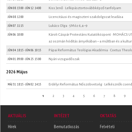
JÚN 08 . 13:00
-
JÚN 12 . 14:00
Kiss Jenő · Lelkipásztortovábbképző tanfolyam
JÚN 08 . 12:00
Licencitáusi és magiszteri szakdolgozat leadása
JÚN 07 . 11:15
Lukács Olga · 5Móz 6,4–9
JÚN 06 . 10:00
Károli Gáspár Protestáns Kutatóközpont · MOHÁCS 
az oszmán hódítás árnyékában – a múltban és a kultu
JÚN 04 . 18:15
-
JÚN 06 . 10:15
Pápai Református Teológiai Akadémia · Coetus Theo
JÚN 01 . 09:00
-
JÚN 25 . 15:00
Nyári vizsgaidőszak
2026 Május
MÁJ 31 . 18:15
-
JÚN 02 . 14:15
Erdélyi Református Nőszöbvetség · Lelkésznők csen
Oldalak
1
2
3
4
5
6
7
8
9
AKTUÁLIS
INTÉZET
OKTATÁS
Hírek
Bemutatkozás
Felvételi