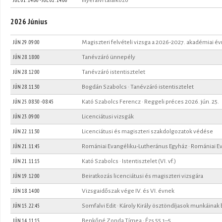
2026 Június
JÚN 29 . 09:00
Magiszteri felvételi vizsga a 2026-2027. akadémiai év
JÚN 28 . 18:00
Tanévzáró ünnepély
JÚN 28 . 12:00
Tanévzáró istentisztelet
JÚN 28 . 11:30
Bogdán Szabolcs · Tanévzáró istentisztelet
JÚN 25 .
08:30
-
08:45
Kató Szabolcs Ferencz · Reggeli préces 2026. jún. 25.
JÚN 23 . 09:00
Licenciátusi vizsgák
JÚN 22 . 11:30
Licenciátusi és magiszteri szakdolgozatok védése
JÚN 21 . 11:45
Romániai Evangéliku-Lutheránus Egyház · Romániai Ev
JÚN 21 . 11:15
Kató Szabolcs · Istentisztelet (VI. vf.)
JÚN 19 . 12:00
Beiratkozás licenciátusi és magiszteri vizsgára
JÚN 18 . 14:00
Vizsgaidőszak vége IV. és VI. évnek
JÚN 15 . 22:45
Somfalvi Edit · Károly Király ösztöndíjasok munkáina
JÚN 14 . 11:15
Benkőné Zonda Tímea · Ézs 55,1–5