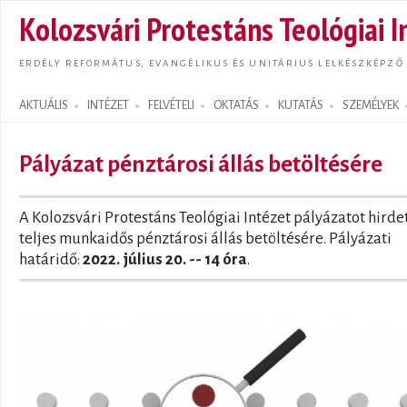
Ugrás
Kolozsvári Protestáns Teológiai I
tarta
ERDÉLY REFORMÁTUS, EVANGÉLIKUS ÉS UNITÁRIUS LELKÉSZKÉPZŐ
AKTUÁLIS
INTÉZET
FELVÉTELI
OKTATÁS
KUTATÁS
SZEMÉLYEK
Search form
Pályázat pénztárosi állás betöltésére
A Kolozsvári Protestáns Teológiai Intézet pályázatot hirde
teljes munkaidős pénztárosi állás betöltésére. Pályázati
határidő:
2022. július 20. -- 14 óra
.