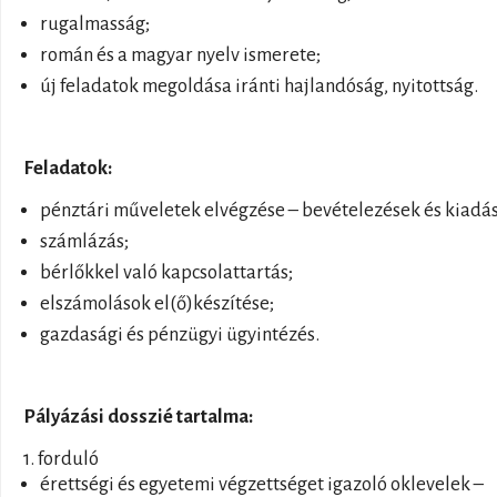
rugalmasság;
román és a magyar nyelv ismerete;
új feladatok megoldása iránti hajlandóság, nyitottság.
Feladatok:
pénztári műveletek elvégzése – bevételezések és kiadá
számlázás;
bérlőkkel való kapcsolattartás;
elszámolások el(ő)készítése;
gazdasági és pénzügyi ügyintézés.
Pályázási dosszié tartalma:
1. forduló
érettségi és egyetemi végzettséget igazoló oklevelek –