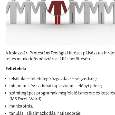
A Kolozsvári Protestáns Teológiai Intézet pályázatot hirde
teljes munkaidős pénztárosi állás betöltésére.
Feltételek:
felsőfokú – lehetőleg közgazdász – végzettség;
minimum 1 év szakmai tapasztalat – előnyt jelent;
számítógépes programok megfelelő ismerete és kezelé
(MS Excel, Word);
munkabírás;
tanulási, alkalmazkodási hajlandóság;