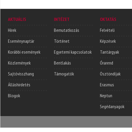
AKTUÁLIS
INTÉZET
OKTATÁS
Hírek
Bemutatkozás
Felvételi
Eseménynaptár
Történet
Képzések
Korábbi események
Egyetemi kapcsolatok
Tantárgyak
Közlemények
Bentlakás
Órarend
Sajtóvisszhang
Támogatók
Ösztöndíjak
Álláshirdetés
Erasmus
Blogok
Neptun
Segédanyagok