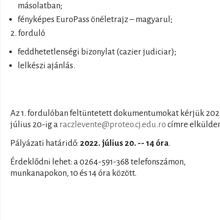
másolatban;
fényképes EuroPass önéletrajz – magyarul;
2. forduló
feddhetetlenségi bizonylat (cazier judiciar);
lelkészi ajánlás.
Az 1. fordulóban feltüntetett dokumentumokat kérjük 202
július 20-ig a
raczlevente@proteo.cj.edu.ro
címre elkülden
Pályázati határidő:
2022. július 20. -- 14 óra
.
Érdeklődni lehet: a 0264-591-368 telefonszámon,
munkanapokon, 10 és 14 óra között.