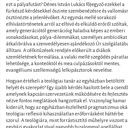
ezt a pályafutást? Dénes István Lukács főjegyző ezekkel a
fürkésző kérdésekkel őszinte szembenézésre és vallomás
ösztönözte a jelenlévőket. Az egymás mellé sorakozó
elhívástörténetek arról az elhívó és elküldő erőről szóltak,
amely generációtól generációig haladva képes az emberi
vonakodásokat, pálya-dilemmákat, személyes ambíciókat
átkalibrálva a szenvedélyesen ajándékozó Úr szolgálatáb
állítani. A célkitűzések rendjén előkerült a diákok
szemléletének formálása, a valaki mellé szegődés páratla
lehetősége, a konteóktól és mea culpázásoktól mentes,
evangéliumi szellemiségű lelkipásztorok nevelése.
Hogyan értékeli a teológiai tanár az egyházban betöltött
helyét és szerepét? Egy újabb kérdés hasított bele a csend
amelynek kapcsán szervezetünk működésére és fejlesztés
nézve fontos meglátások hangzottak el. Viszonylag hamar
kiderült, hogy az egyházban észlelhető pragmatizmus oká
teológiai reflexió kihasználatlan erőforrásként háttérbe
szorul. A teológiára, mint forrástisztító műhelyre viszont a
egyházi gyakorlat jóval nagyobb bizalommal apellálhat.