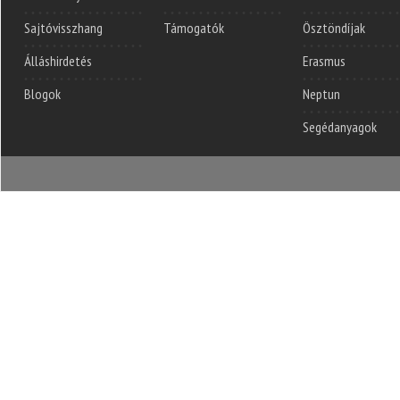
Sajtóvisszhang
Támogatók
Ösztöndíjak
Álláshirdetés
Erasmus
Blogok
Neptun
Segédanyagok