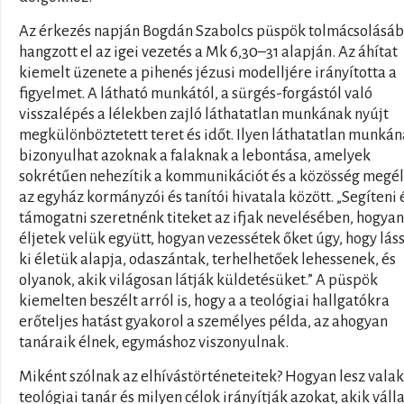
Az érkezés napján Bogdán Szabolcs püspök tolmácsolásá
hangzott el az igei vezetés a Mk 6,30–31 alapján. Az áhítat
kiemelt üzenete a pihenés jézusi modelljére irányította a
figyelmet. A látható munkától, a sürgés-forgástól való
visszalépés a lélekben zajló láthatatlan munkának nyújt
megkülönböztetett teret és időt. Ilyen láthatatlan munká
bizonyulhat azoknak a falaknak a lebontása, amelyek
sokrétűen nehezítik a kommunikációt és a közösség megél
az egyház kormányzói és tanítói hivatala között. „Segíteni 
támogatni szeretnénk titeket az ifjak nevelésében, hogyan
éljetek velük együtt, hogyan vezessétek őket úgy, hogy lás
ki életük alapja, odaszántak, terhelhetőek lehessenek, és
olyanok, akik világosan látják küldetésüket.” A püspök
kiemelten beszélt arról is, hogy a a teológiai hallgatókra
erőteljes hatást gyakorol a személyes példa, az ahogyan
tanáraik élnek, egymáshoz viszonyulnak.
Miként szólnak az elhívástörténeteitek? Hogyan lesz valak
teológiai tanár és milyen célok irányítják azokat, akik váll