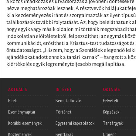
a közös imádkozás és úrvacsorázás a jövőbeni döntésekre
nézve meghatározóak lesznek. A résztvevők hálájukat fej
ki a kezdeményezés iránt és szorgalmazták az ilyen típusú
találkozások további folytatását. Az, hogy beleláthatunk a
hogy egyik vagy másik oldalon mi történik megszabadíthat
indokolatlan előítéletektől, felpezsdítheti az egymás közö
kommunikációt, erősítheti a Krisztus-test tudatosságot és
öntudatosságot. „Hiszem, hogy a Szentlélek elegendő lelki
ajándékokat adott ennek a tanári karnak” – hangzott a kö
kiértékelés egyik legreményteljesebb megállapítása.
AKTUÁLIS
INTÉZET
OKTATÁS
Hírek
Bemutatkozás
Felvételi
Eseménynaptár
Történet
Képzések
Korábbi események
Egyetemi kapcsolatok
Tantárgyak
Közlemények
Bentlakás
Órarend