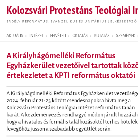
Ugrás
Kolozsvári Protestáns Teológiai I
tarta
ERDÉLY REFORMÁTUS, EVANGÉLIKUS ÉS UNITÁRIUS LELKÉSZKÉPZŐ
AKTUÁLIS
INTÉZET
FELVÉTELI
OKTATÁS
KUTATÁS
SZEMÉLYEK
Search form
A Királyhágómelléki Református
Egyházkerület vezetőivel tartottak köz
értekezletet a KPTI református oktatói
A Királyhágómelléki Református Egyházkerület vezetőség
2024. február 21-23 között csendesnapokra hívta meg a
Kolozsvári Protestáns Teológiai Intézet református tanári
karát. A kezdeményezés rendhagyó módon járult hozzá ah
hogy a hivatalos és formális találkozásoktól terhes kötelék 
levegőhöz jusson a szabadabb együttlét során.