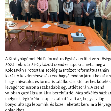
A Királyhágómelléki Református Egyházkerület vezetőség
2024. február 21-23 között csendesnapokra hívta meg a
Kolozsvári Protestáns Teológiai Intézet református tanári
karát. A kezdeményezés rendhagyó módon járult hozzá ah
hogy a hivatalos és formális találkozásoktól terhes kötelék 
levegőhöz jusson a szabadabb együttlét során. A csend
valóban gazdákra talált a berekfürdői Megbékélés házba
melynek légkörében tapasztalható volt az, hogy a világ
bonyolultsága lebomlik, és közel lehetett kerülni a lényeg
dolgokhoz.