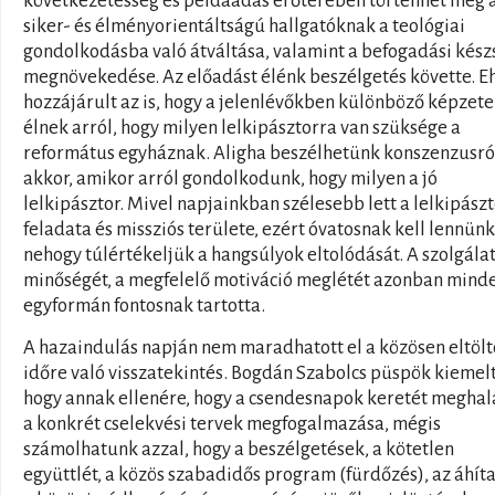
következetesség és példaadás erőterében történhet meg 
siker- és élményorientáltságú hallgatóknak a teológiai
gondolkodásba való átváltása, valamint a befogadási kész
megnövekedése. Az előadást élénk beszélgetés követte. E
hozzájárult az is, hogy a jelenlévőkben különböző képzet
élnek arról, hogy milyen lelkipásztorra van szüksége a
református egyháznak. Aligha beszélhetünk konszenzusró
akkor, amikor arról gondolkodunk, hogy milyen a jó
lelkipásztor. Mivel napjainkban szélesebb lett a lelkipász
feladata és missziós területe, ezért óvatosnak kell lennünk
nehogy túlértékeljük a hangsúlyok eltolódását. A szolgála
minőségét, a megfelelő motiváció meglétét azonban mind
egyformán fontosnak tartotta.
A hazaindulás napján nem maradhatott el a közösen eltölt
időre való visszatekintés. Bogdán Szabolcs püspök kiemelt
hogy annak ellenére, hogy a csendesnapok keretét meghal
a konkrét cselekvési tervek megfogalmazása, mégis
számolhatunk azzal, hogy a beszélgetések, a kötetlen
együttlét, a közös szabadidős program (fürdőzés), az áhíta