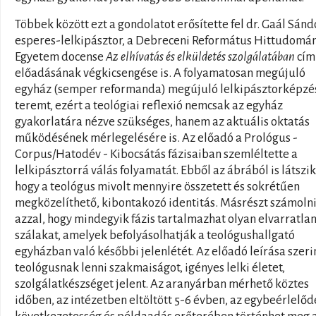
Többek között ezt a gondolatot erősítette fel dr. Gaál Sánd
esperes-lelkipásztor, a Debreceni Református Hittudomá
Egyetem docense
Az elhívatás és elküldetés szolgálatában
cím
előadásának végkicsengése is. A folyamatosan megújuló
egyház (semper reformanda) megújuló lelkipásztorképzé
teremt, ezért a teológiai reflexió nemcsak az egyház
gyakorlatára nézve szükséges, hanem az aktuális oktatás
működésének mérlegelésére is. Az előadó a Prológus -
Corpus/Hatodév - Kibocsátás fázisaiban szemléltette a
lelkipásztorrá válás folyamatát. Ebből az ábrából is látszik
hogy a teológus mivolt mennyire összetett és sokrétűen
megközelíthető, kibontakozó identitás. Másrészt számolni
azzal, hogy mindegyik fázis tartalmazhat olyan elvarratla
szálakat, amelyek befolyásolhatják a teológushallgató
egyházban való későbbi jelenlétét. Az előadó leírása szeri
teológusnak lenni szakmaiságot, igényes lelki életet,
szolgálatkészséget jelent. Az aranyárban mérhető köztes
időben, az intézetben eltöltött 5-6 évben, az egybeérlelőd