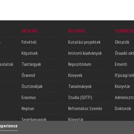
OKTATÁS
KUTATÁS
SZEMÉLYE
s
Felvételi
Kutatási projektek
Oktatók
Képzések
Intézeti kiadványok
Óraadó ok
solatok
Tantárgyak
Repozitórium
Emeriti
Órarend
Könyvek
Ifjúsági le
Ösztöndíjak
Tanulmányok
Könyvtár
Erasmus
Studia (SDTP)
Adminisztr
Neptun
Református Szemle
Doktorok
Segédanyagok
Könyvtár
experience