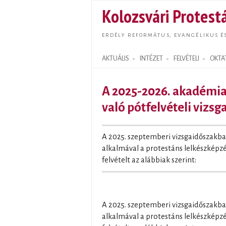
Kolozsvári Protestá
ERDÉLY REFORMÁTUS, EVANGÉLIKUS É
AKTUÁLIS
INTÉZET
FELVÉTELI
OKTA
Search form
A 2025-2026. akadémia
való pótfelvételi vizs
A 2025. szeptemberi vizsgaidőszakban
alkalmával a protestáns lelkészképzé
felvételt az alábbiak szerint:
A 2025. szeptemberi vizsgaidőszakban
alkalmával a protestáns lelkészképzé