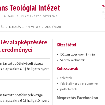
Ugrás a
ns Teológiai Intézet
H
tartalomra
E
S UNITÁRIUS LELKÉSZKÉPZŐ EGYETEME
R
TÁS
KUTATÁS
SZEMÉLYEK
AKADÉMIAI ÉLET
i év alapképzésére
Közzététel
ga eredményei
Dátum: 2025-09-18 - 16:51
Szerző: webadmin
 tartott pótfelvételi vizsga
Kulcsszavak
s alapszakra 6 új hallgató nyert
felvételi
felvételi vizsga eredménye
pótfelvételi
 tartott pótfelvételi vizsga
Megosztás Facebookon
s alapszakra 6 új hallgató nyert