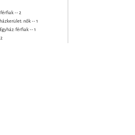
érfiak -- 2
ázkerület: nők -- 1
yház: férfiak -- 1
 2