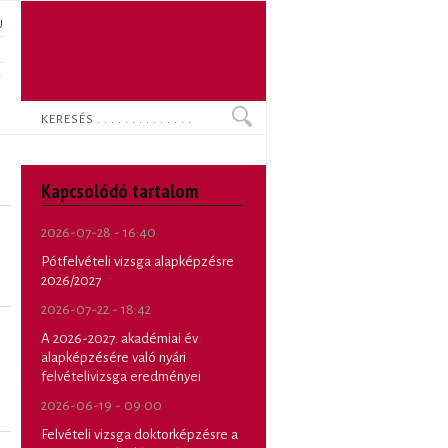
U
N
O
Keresés
Kapcsolódó tartalom
2026-07-28 - 16:40
Pótfelvételi vizsga alapképzésre
2026/2027
2026-07-22 - 18:42
A 2026-2027. akadémiai év
alapképzésére való nyári
felvételivizsga eredményei
2026-06-19 - 09:00
Felvételi vizsga doktorképzésre a