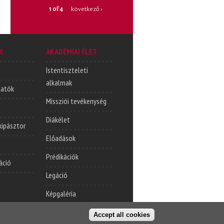
1 of 4
következő ›
K
AKADÉMIAI ÉLET
Istentiszteleti
alkalmak
tatók
Missziói tevékenység
Diákélet
lkipásztor
Előadások
Prédikációk
áció
Legáció
Képgaléria
Accept all cookies