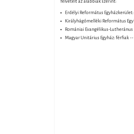
felvételt az alábbiak szerint:
Erdélyi Református Egyházkerület: f
Királyhágómelléki Református Egyh
Romániai Evangélikus-Lutheránus Eg
Magyar Unitárius Egyház: férfiak --