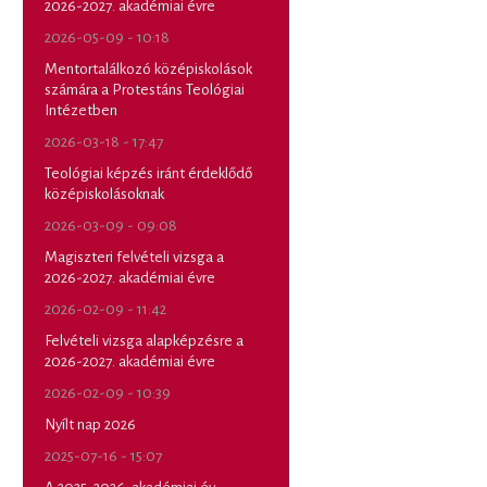
2026-2027. akadémiai évre
2026-05-09 - 10:18
Mentortalálkozó középiskolások
számára a Protestáns Teológiai
Intézetben
2026-03-18 - 17:47
Teológiai képzés iránt érdeklődő
középiskolásoknak
2026-03-09 - 09:08
Magiszteri felvételi vizsga a
2026-2027. akadémiai évre
2026-02-09 - 11:42
Felvételi vizsga alapképzésre a
2026-2027. akadémiai évre
2026-02-09 - 10:39
Nyílt nap 2026
2025-07-16 - 15:07