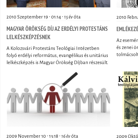
2010 Szeptember 19 ∙ 01:14 ∙
15 év
óta
2010 Februá
MAGYAR ÖRÖKSÉG DÍJ AZ ERDÉLYI PROTESTÁNS
EMLÉKEZÉ
LELKÉSZKÉPZÉSNEK
Az esemén
és zenei 
A Kolozsvári Protestáns Teológiai Intézetben
tolmácsolt
folyó erdélyi református, evangélikus és unitárius
lelkészképzés is Magyar Örökség Díjban részesült.
2009 November 10 ∙ 13:18 ∙
16 év
óta
2009 Októb