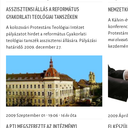
ASSZISZTENSI ÁLLÁS A REFORMÁTUS
NEMZETKÖ
GYAKORLATI TEOLÓGIAI TANSZÉKEN
A Kálvin-
konferenci
A kolozsvári Protestáns Teológiai Intézet
Protestáns
pályázatot hirdet a református Gyakorlati
mai olvasat
teológiai tanszék asszisztensi állására. Pályázási
kezdemény
határidő: 2009. december 27.
2009 Szeptember 01 ∙ 19:06 ∙
16 év
óta
2009 Áprili
A PTI MEGSZEREZTE AZ INTÉZMÉNYI
ELKÉSZÜL