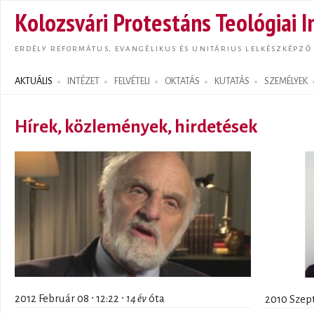
Ugrás
Kolozsvári Protestáns Teológiai I
tarta
ERDÉLY REFORMÁTUS, EVANGÉLIKUS ÉS UNITÁRIUS LELKÉSZKÉPZŐ
AKTUÁLIS
INTÉZET
FELVÉTELI
OKTATÁS
KUTATÁS
SZEMÉLYEK
Search form
Hírek, közlemények, hirdetések
2012 Február 08 ∙ 12:22 ∙
14 év
óta
2010 Szept