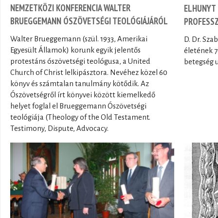
NEMZETKÖZI KONFERENCIA WALTER
ELHUNYT 
BRUEGGEMANN ÓSZÖVETSÉGI TEOLÓGIÁJÁRÓL
PROFESSZ
Walter Brueggemann (szül. 1933, Amerikai
D. Dr. Sz
Egyesült Államok) korunk egyik jelentős
életének 7
protestáns ószövetségi teológusa, a United
betegség u
Church of Christ lelkipásztora. Nevéhez közel 60
könyv és számtalan tanulmány kötődik. Az
Ószövetségről írt könyvei között kiemelkedő
helyet foglal el Brueggemann Ószövetségi
teológiája (Theology of the Old Testament.
Testimony, Dispute, Advocacy.