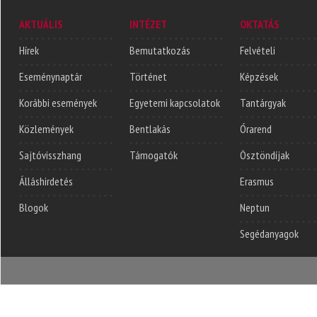
AKTUÁLIS
INTÉZET
OKTATÁS
Hírek
Bemutatkozás
Felvételi
Eseménynaptár
Történet
Képzések
Korábbi események
Egyetemi kapcsolatok
Tantárgyak
Közlemények
Bentlakás
Órarend
Sajtóvisszhang
Támogatók
Ösztöndíjak
Álláshirdetés
Erasmus
Blogok
Neptun
Segédanyagok