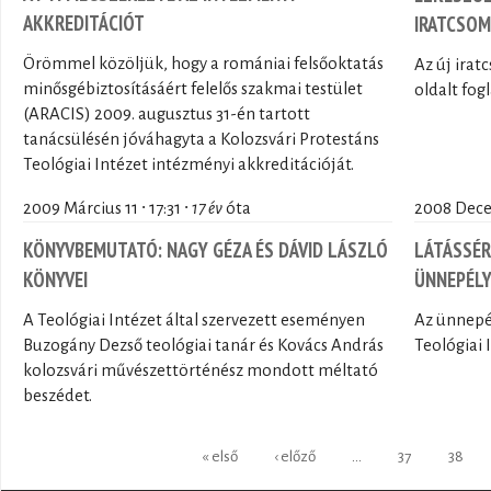
AKKREDITÁCIÓT
IRATCSO
Örömmel közöljük, hogy a romániai felsőoktatás
Az új ira
minősgébiztosításáért felelős szakmai testület
oldalt fog
(ARACIS) 2009. augusztus 31-én tartott
tanácsülésén jóváhagyta a Kolozsvári Protestáns
Teológiai Intézet intézményi akkreditációját.
2009 Március 11 ∙ 17:31 ∙
17 év
óta
2008 Decem
KÖNYVBEMUTATÓ: NAGY GÉZA ÉS DÁVID LÁSZLÓ
LÁTÁSSÉR
KÖNYVEI
ÜNNEPÉL
A Teológiai Intézet által szervezett eseményen
Az ünnepé
Buzogány Dezső teológiai tanár és Kovács András
Teológiai 
kolozsvári művészettörténész mondott méltató
beszédet.
Oldalak
« első
‹ előző
…
37
38