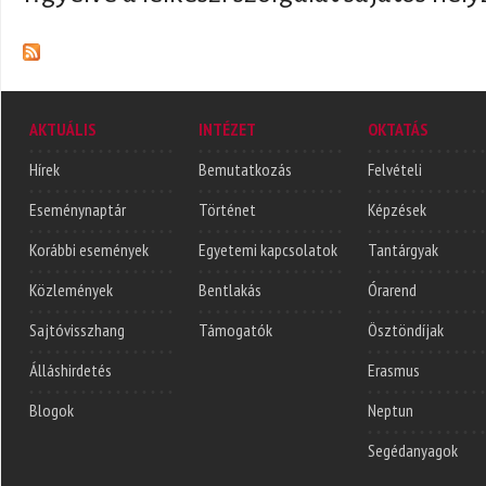
AKTUÁLIS
INTÉZET
OKTATÁS
Hírek
Bemutatkozás
Felvételi
Eseménynaptár
Történet
Képzések
Korábbi események
Egyetemi kapcsolatok
Tantárgyak
Közlemények
Bentlakás
Órarend
Sajtóvisszhang
Támogatók
Ösztöndíjak
Álláshirdetés
Erasmus
Blogok
Neptun
Segédanyagok