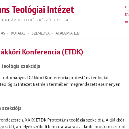
Ugrás a
ns Teológiai Intézet
H
tartalomra
E
S UNITÁRIUS LELKÉSZKÉPZŐ EGYETEME
R
TÁS
KUTATÁS
SZEMÉLYEK
AKADÉMIAI ÉLET
ákköri Konferencia (ETDK)
 teológia szekciója
yi Tudományos Diákköri Konferencia protestáns teológiai
ns Teológiai Intézet Bethlen termében megrendezett eseményen
 szekciója
endezésre a XXIX ETDK Protestáns teológia szekciója. A diákköri
lgozatát, amelyek szóbeli bemutatására az alábbi program szerint