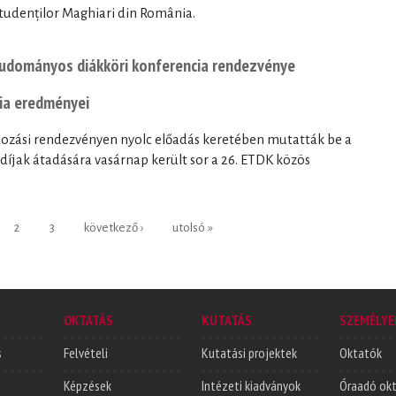
 Studenților Maghiari din România.
i tudományos diákköri konferencia rendezvénye
ia eredményei
dozási rendezvényen nyolc előadás keretében mutatták be a
díjak átadására vasárnap került sor a 26. ETDK közös
2
3
következő ›
utolsó »
OKTATÁS
KUTATÁS
SZEMÉLYE
s
Felvételi
Kutatási projektek
Oktatók
Képzések
Intézeti kiadványok
Óraadó ok