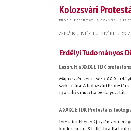
Kolozsvári Protestá
ERDÉLY REFORMÁTUS, EVANGÉLIKUS É
AKTUÁLIS
INTÉZET
FELVÉTELI
OKTA
Search form
Erdélyi Tudományos Di
Lezárult a XXIX. ETDK protestáns
Május 15-én került sor a XXIX Erdél
szekciójára. A Kolozsvári Protestá
nyolc diák mutatta be dolgozatát.
A XXIX. ETDK Protestáns teológia
Intézetünkben máj. 15-én kerül megr
konferenciára 8 hallgató adta be do