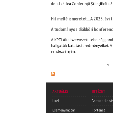
de-al 26-lea Conferință Științifică a
Hit mellé ismeretet... A 2023. év
A tudományos diákköri konferenc
A KPTI által szervezett tehetséggon
hallgatók kutatási eredményeiket. A 
rendezvényén.
Oldalak
1
AKTUÁLIS
INTÉZET
Hírek
Bemutatkozá
Eseménynaptár
Történet