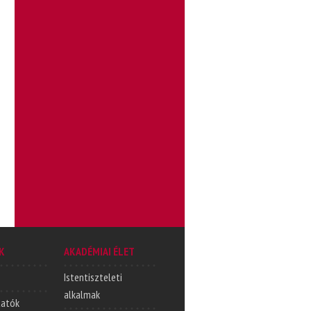
K
AKADÉMIAI ÉLET
Istentiszteleti
alkalmak
tatók