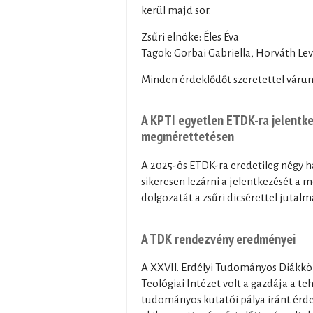
kerül majd sor.
Zsűri elnöke: Éles Éva
Tagok: Gorbai Gabriella, Horváth Lev
Minden érdeklődőt szeretettel várun
A KPTI egyetlen ETDK-ra jelentk
megmérettetésen
A 2025-ös ETDK-ra eredetileg négy ha
sikeresen lezárni a jelentkezését a
dolgozatát a zsűri dicsérettel jutalm
A TDK rendezvény eredményei
A XXVII. Erdélyi Tudományos Diákkör
Teológiai Intézet volt a gazdája a t
tudományos kutatói pálya iránt érde