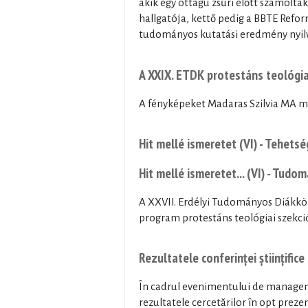
akik egy öttagú zsűri előtt számolta
hallgatója, kettő pedig a BBTE Refor
tudományos kutatási eredmény nyilvá
A XXIX. ETDK protestáns teológia
A fényképeket Madaras Szilvia MA má
Hit mellé ismeretet (VI) - Tehet
Hit mellé ismeretet... (VI) - Tud
A XXVII. Erdélyi Tudományos Diákkör
program protestáns teológiai szekció
Rezultatele conferinței științifice
În cadrul evenimentului de managemen
rezultatele cercetărilor în opt preze