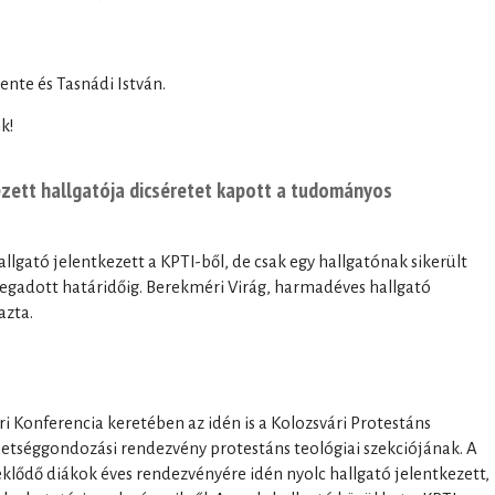
ente és Tasnádi István.
k!
ezett hallgatója dicséretet kapott a tudományos
llgató jelentkezett a KPTI-ből, de csak egy hallgatónak sikerült
 megadott határidőig. Berekméri Virág, harmadéves hallgató
azta.
i Konferencia keretében az idén is a Kolozsvári Protestáns
ehetséggondozási rendezvény protestáns teológiai szekciójának. A
klődő diákok éves rendezvényére idén nyolc hallgató jelentkezett,