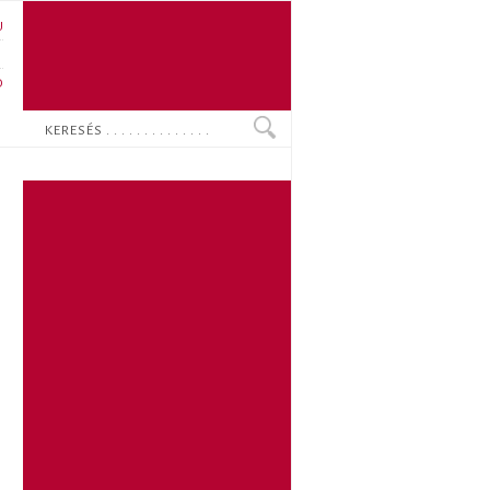
U
N
O
Keresés