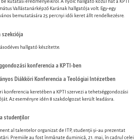
k be kutatási eredményeikről. A nyolc hallgató közül hat a KPTI
mátus Vallástanárképző Karának hallgatója volt. Egy-egy
nos bemutatására 25 percnyi idői keret állt rendelkezésre.
 szekciója
sodéves hallgató készítette.
séggondozási konferencia a KPTI-ben
ományos Diákköri Konferencia a Teológiai Intézetben
i konferencia keretében a KPTI szervezi a tehetséggondozási
ját. Az eseményre idén 8 szakdolgozat került leadásra.
 a studenților
t al talentelor organizat de ITP, studenții și-au prezentat
ntări. Premiile au fost înmânate duminică, 21. mai, în cadrul celei