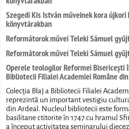
könyvtárakban
Szegedi Kis István műveinek kora újkori 
könyvtárakban
Reformátorok művei Teleki Sámuel gyű
Reformátorok művei Teleki Sámuel gyű
Operele teologilor Reformei Bisericești î
Bibliotecii Filialei Academiei Române din
Colecția Blaj a Bibliotecii Filialei Acad
reprezintă un important vestigiu cultura
din Ardeal. Nucleul bibliotecii este form
basilitane ctitorite în 1747 cu hramul Sfi
a început activitatea seminarului diecez