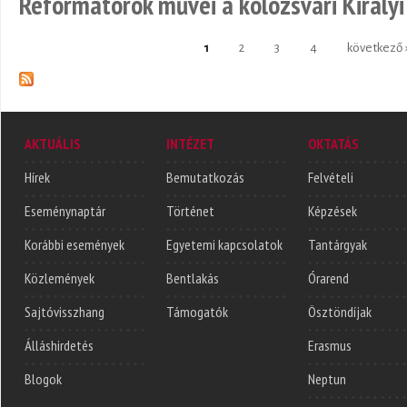
Reformátorok művei a kolozsvári Király
1
2
3
4
következő 
Oldalak
AKTUÁLIS
INTÉZET
OKTATÁS
Hírek
Bemutatkozás
Felvételi
Eseménynaptár
Történet
Képzések
Korábbi események
Egyetemi kapcsolatok
Tantárgyak
Közlemények
Bentlakás
Órarend
Sajtóvisszhang
Támogatók
Ösztöndíjak
Álláshirdetés
Erasmus
Blogok
Neptun