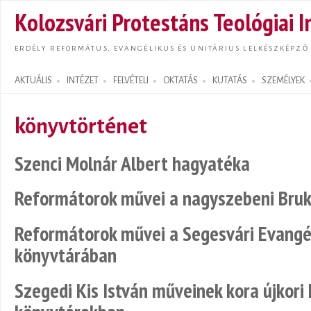
Ugrás
Kolozsvári Protestáns Teológiai I
tarta
ERDÉLY REFORMÁTUS, EVANGÉLIKUS ÉS UNITÁRIUS LELKÉSZKÉPZŐ
AKTUÁLIS
INTÉZET
FELVÉTELI
OKTATÁS
KUTATÁS
SZEMÉLYEK
Search form
könyvtörténet
Szenci Molnár Albert hagyatéka
Reformátorok művei a nagyszebeni Bru
Reformátorok művei a Segesvári Evang
könyvtárában
Szegedi Kis István műveinek kora újkori 