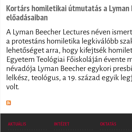
Kortárs homiletikai útmutatás a Lyman
előadásaiban
A Lyman Beecher Lectures néven ismert
a protestáns homiletika legkiválóbb s
lehetőséget arra, hogy kifejtsék homileti
Egyetem Teológiai Főiskoláján évente
névadója Lyman Beecher egykori presbi
lelkész, teológus, a 19. század egyik le
volt.
AKTUÁLIS
INTÉZET
OKTATÁS