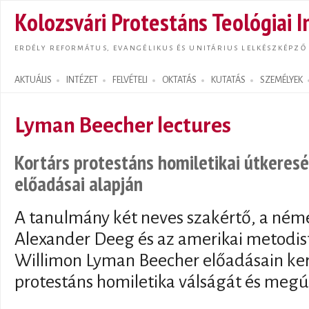
Ugrás
Kolozsvári Protestáns Teológiai I
tarta
ERDÉLY REFORMÁTUS, EVANGÉLIKUS ÉS UNITÁRIUS LELKÉSZKÉPZŐ
AKTUÁLIS
INTÉZET
FELVÉTELI
OKTATÁS
KUTATÁS
SZEMÉLYEK
Search form
Lyman Beecher lectures
Kortárs protestáns homiletikai útkeresé
előadásai alapján
A tanulmány két neves szakértő, a ném
Alexander Deeg és az amerikai metodis
Willimon Lyman Beecher előadásain kere
protestáns homiletika válságát és megúj