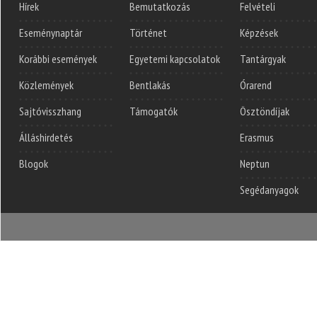
Hírek
Bemutatkozás
Felvételi
Eseménynaptár
Történet
Képzések
Korábbi események
Egyetemi kapcsolatok
Tantárgyak
Közlemények
Bentlakás
Órarend
Sajtóvisszhang
Támogatók
Ösztöndíjak
Álláshirdetés
Erasmus
Blogok
Neptun
Segédanyagok