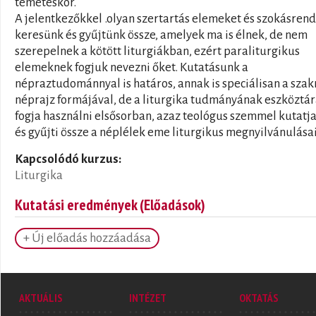
temetéskor.
A jelentkezőkkel .olyan szertartás elemeket és szokásren
keresünk és gyűjtünk össze, amelyek ma is élnek, de nem
szerepelnek a kötött liturgiákban, ezért paraliturgikus
elemeknek fogjuk nevezni őket. Kutatásunk a
népraztudománnyal is határos, annak is speciálisan a szak
néprajz formájával, de a liturgika tudmányának eszköztár
fogja használni elsősorban, azaz teológus szemmel kutatja
és gyűjti össze a néplélek eme liturgikus megnyilvánulásai
Kapcsolódó kurzus:
Liturgika
Kutatási eredmények (Előadások)
+ Új előadás hozzáadása
AKTUÁLIS
INTÉZET
OKTATÁS