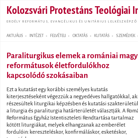
Ugrás
Kolozsvári Protestáns Teológiai I
tarta
ERDÉLY REFORMÁTUS, EVANGÉLIKUS ÉS UNITÁRIUS LELKÉSZKÉPZŐ
AKTUÁLIS
INTÉZET
FELVÉTELI
OKTATÁS
KUTATÁS
SZEMÉLYEK
Search form
Paraliturgikus elemek a romániai magy
reformátusok életfordulókhoz
kapcsolódó szokásaiban
Ezt a kutatást egy korábbi személyes kutatás
kiterjesztéseként végezzük a negyedéves hallgatókkal, ak
részesültek liturgikai képzésben és kutatási szakterület
a liturgia és paraliturgia határterületét választják. A Rom
Református Egyház Istentiszteleti Rendtartása tartalmaz
kötött liturgiákat, melyek elhangzanak az emberélet
fordulóin: kereszteléskor, konfirmáláskor, esketéskor,