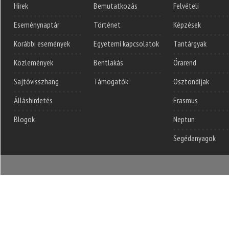
Hírek
Bemutatkozás
Felvételi
Eseménynaptár
Történet
Képzések
Korábbi események
Egyetemi kapcsolatok
Tantárgyak
Közlemények
Bentlakás
Órarend
Sajtóvisszhang
Támogatók
Ösztöndíjak
Álláshirdetés
Erasmus
Blogok
Neptun
Segédanyagok