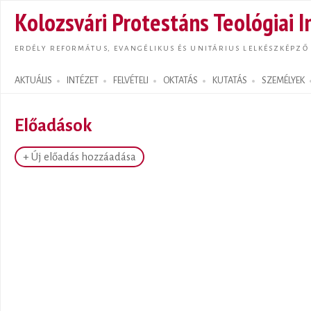
Ugrás
Kolozsvári Protestáns Teológiai I
tarta
ERDÉLY REFORMÁTUS, EVANGÉLIKUS ÉS UNITÁRIUS LELKÉSZKÉPZŐ
AKTUÁLIS
INTÉZET
FELVÉTELI
OKTATÁS
KUTATÁS
SZEMÉLYEK
Search form
Előadások
+ Új előadás hozzáadása