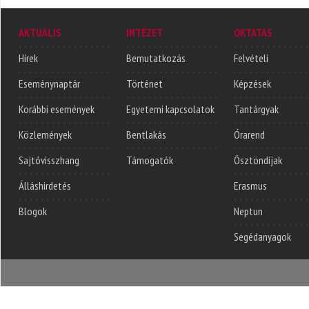
AKTUÁLIS
INTÉZET
OKTATÁS
Hírek
Bemutatkozás
Felvételi
Eseménynaptár
Történet
Képzések
Korábbi események
Egyetemi kapcsolatok
Tantárgyak
Közlemények
Bentlakás
Órarend
Sajtóvisszhang
Támogatók
Ösztöndíjak
Álláshirdetés
Erasmus
Blogok
Neptun
Segédanyagok