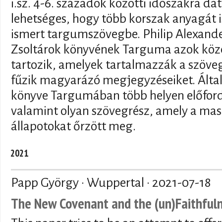
i.sz. 4-6. századok közötti időszakra datá
lehetséges, hogy több korszak anyagát 
ismert targumszövegbe. Philip Alexande
Zsoltárok könyvének Targuma azok köz
tartozik, amelyek tartalmazzák a szöveg
fűzik magyarázó megjegyzéseiket. Által
könyve Targumában több helyen előfordu
valamint olyan szövegrész, amely a masz
állapotokat őrzött meg.
2021
Papp György · Wuppertal ·
2021-07-18
The New Covenant and the (un)Faithful