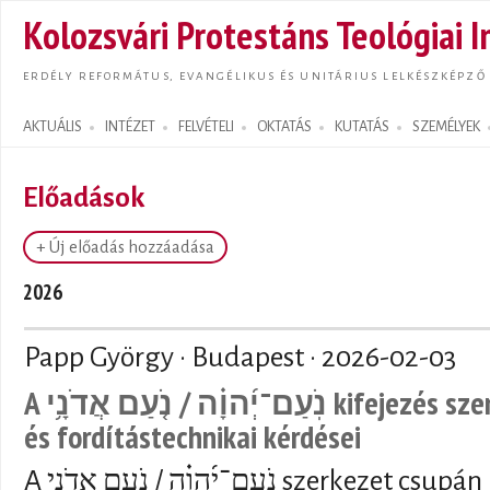
Ugrás
Kolozsvári Protestáns Teológiai I
tarta
ERDÉLY REFORMÁTUS, EVANGÉLIKUS ÉS UNITÁRIUS LELKÉSZKÉPZŐ
AKTUÁLIS
INTÉZET
FELVÉTELI
OKTATÁS
KUTATÁS
SZEMÉLYEK
Search form
Előadások
+ Új előadás hozzáadása
2026
Papp György · Budapest ·
2026-02-03
A נֹֽעַם־יְ֜הוָ֗ה / נֹ֤עַם אֲדֹנָ֥י kifejezés szemantikai, vallástörténeti
és fordítástechnikai kérdései
A נֹֽעַם־יְ֜הוָ֗ה / נֹ֤עַם אֲדֹנָ֥י szerkezet csupán kétszer fordul elő a