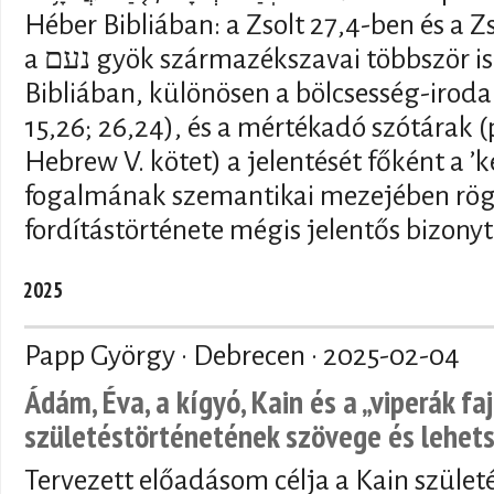
Héber Bibliában: a Zsolt 27,4-ben és a 
a נעם gyök származékszavai többször is előfordulnak a Héber
Bibliában, különösen a bölcsesség-iroda
15,26; 26,24), és a mértékadó szótárak (p
Hebrew V. kötet) a jelentését főként a ’
fogalmának szemantikai mezejében rögzí
fordítástörténete mégis jelentős bizony
2025
Papp György · Debrecen ·
2025-02-04
Ádám, Éva, a kígyó, Kain és a „viperák fa
születéstörténetének szövege és lehet
Tervezett előadásom célja a Kain születé