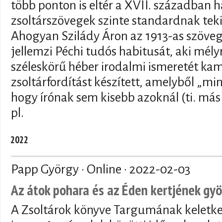
több ponton is eltér a XVII. században 
zsoltárszövegek szinte standardnak tek
Ahogyan Szilády Áron az 1913-as szöve
jellemzi Péchi tudós habitusát, aki mél
széleskörű héber irodalmi ismeretét ka
zsoltárfordítást készített, amelyből „
hogy írónak sem kisebb azoknál (ti. más 
pl.
2022
Papp György · Online ·
2022-02-03
Az átok pohara és az Éden kertjének gy
A Zsoltárok könyve Targumának keletkez