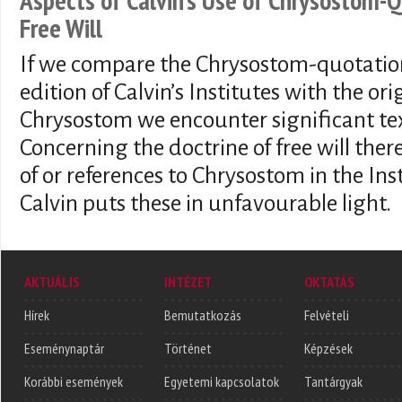
Free Will
If we compare the Chrysostom-quotation
edition of Calvin’s Institutes with the or
Chrysostom we encounter significant tex
Concerning the doctrine of free will the
of or references to Chrysostom in the Ins
Calvin puts these in unfavourable light.
AKTUÁLIS
INTÉZET
OKTATÁS
Hírek
Bemutatkozás
Felvételi
Eseménynaptár
Történet
Képzések
Korábbi események
Egyetemi kapcsolatok
Tantárgyak