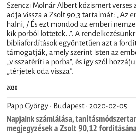
Szenczi Molnár Albert közismert verses 
adja vissza a Zsolt 90,3 tartalmát: „A
halni, / És ezt mondod az emberi nemzet
kik porból löttetek…”. A rendelkezésünk
bibliafordítások egyöntetűen azt a fordí
támogatják, amely szerint Isten az emb
„visszatéríti a porba”, és így szól hozzáju
„térjetek oda vissza”.
2020
Papp György · Budapest ·
2020-02-05
Napjaink számlálása, tanításmódszertan
megjegyzések a Zsolt 90,12 fordításán