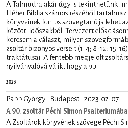
A Talmudra akár úgy is tekinthetünk, m
Héber Biblia számos részéből tartalmaz i
könyveinek fontos szövegtanúja lehet az
közötti időszakból. Tervezett előadáso
keresem a választ, milyen szövegformáb
zsoltár bizonyos verseit (1-4; 8-12; 15-
traktátusai. A fentebb megjelölt zsoltá
nyilvánvalóvá válik, hogy a 90.
2023
Papp György · Budapest ·
2023-02-07
A 90. zsoltár Péchi Simon Psalteriumáb
A Zsoltárok könyvének szövege Péchi S