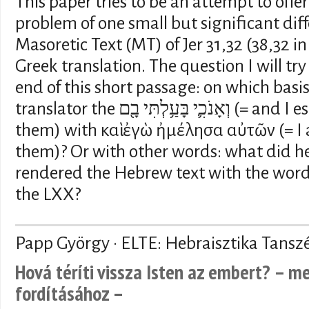
This paper tries to be an attempt to offe
problem of one small but significant di
Masoretic Text (MT) of Jer 31,32 (38,32 i
Greek translation. The question I will try
end of this short passage: on which basi
translator the וְאָנֹכִ֛י בָּעַ֥לְתִּי בָ֖ם (= and I espoused/mastered over
them) with καὶ ἐγὼ ἠμέλησα αὐτῶν (= I
them)? Or with other words: what did he 
rendered the Hebrew text with the word
the LXX?
Papp György · ELTE: Hebraisztika Tansz
Hová téríti vissza Isten az embert? – m
fordításához –