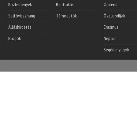
Közlemények
Bentlakás
Órarend
Sajtóvisszhang
Támogatók
Ösztöndíjak
Álláshirdetés
Erasmus
Blogok
Neptun
Segédanyagok