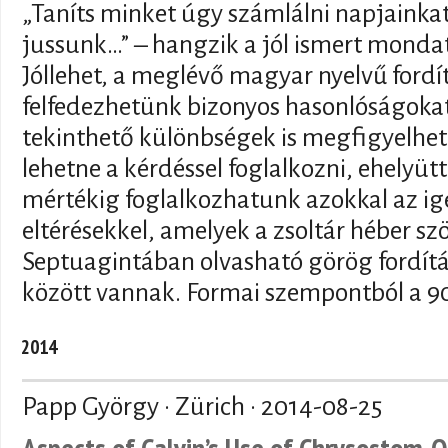
„Taníts minket úgy számlálni napjainkat
jussunk…” – hangzik a jól ismert mondat
Jóllehet, a meglévő magyar nyelvű fordí
felfedezhetünk bizonyos hasonlóságoka
tekinthető különbségek is megfigyelhe
lehetne a kérdéssel foglalkozni, ehelyüt
mértékig foglalkozhatunk azokkal az ig
eltérésekkel, amelyek a zsoltár héber sz
Septuagintában olvasható görög fordítás
között vannak. Formai szempontból a 9
2014
Papp György · Zürich ·
2014-08-25
Aspects of Calvin’s Use of Chrysostom-