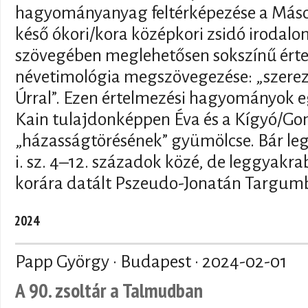
hagyományanyag feltérképezése a Máso
késő ókori/kora középkori zsidó irodal
szövegében meglehetősen sokszínű érte
névetimológia megszövegezése: „szerez
Úrral”. Ezen értelmezési hagyományok eg
Kain tulajdonképpen Éva és a Kígyó/Go
„házasságtörésének” gyümölcse. Bár le
i. sz. 4–12. századok közé, de leggyakr
korára datált Pszeudo-Jonatán Targumb
2024
Papp György · Budapest ·
2024-02-01
A 90. zsoltár a Talmudban