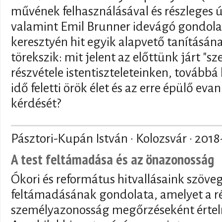
művének felhasználásával és részleges 
valamint Emil Brunner idevágó gondola
keresztyén hit egyik alapvető tanításán
törekszik: mit jelent az előttünk járt "s
részvétele istentiszteleteinken, tovább
idő feletti örök élet és az erre épülő ev
kérdését?
Pásztori-Kupán István · Kolozsvár ·
2018
A test feltámadása és az önazonosság
Ókori és református hitvallásaink szöve
feltámadásának gondolata, amelyet a ré
személyazonosság megőrzéseként értel