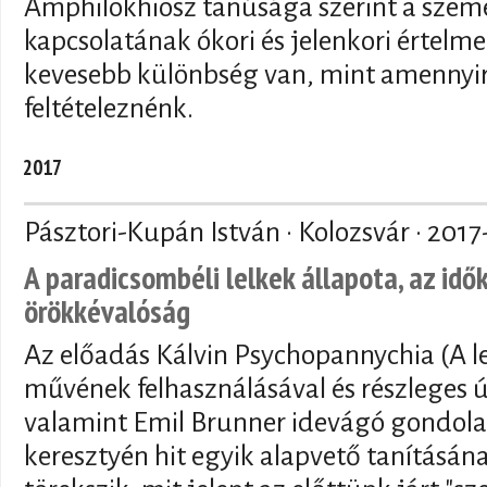
Amphilokhiosz tanúsága szerint a személ
kapcsolatának ókori és jelenkori értelme
kevesebb különbség van, mint amennyire
feltételeznénk.
2017
Pásztori-Kupán István · Kolozsvár ·
2017
A paradicsombéli lelkek állapota, az idő
örökkévalóság
Az előadás Kálvin Psychopannychia (A le
művének felhasználásával és részleges 
valamint Emil Brunner idevágó gondola
keresztyén hit egyik alapvető tanításán