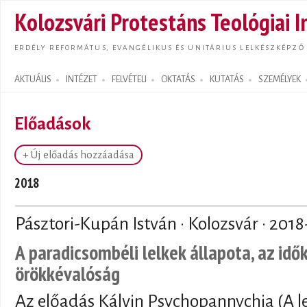
Ugrás
Kolozsvári Protestáns Teológiai I
tarta
ERDÉLY REFORMÁTUS, EVANGÉLIKUS ÉS UNITÁRIUS LELKÉSZKÉPZŐ
AKTUÁLIS
INTÉZET
FELVÉTELI
OKTATÁS
KUTATÁS
SZEMÉLYEK
Search form
Előadások
+ Új előadás hozzáadása
2018
Pásztori-Kupán István · Kolozsvár ·
2018
A paradicsombéli lelkek állapota, az idő
örökkévalóság
Az előadás Kálvin Psychopannychia (A le