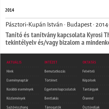
2014
Pásztori-Kupán István · Budapest ·
2014
Tanító és tanítvány kapcsolata Kyrosi 
tekintélyelv és/vagy bizalom a mindenk
AKTUÁLIS
INTÉZET
OKTATÁS
Hírek
Bemutatkozás
Felvételi
Eseménynaptár
Történet
Képzések
Korábbi események
Egyetemi kapcsolatok
Tantárgyak
Közlemények
Bentlakás
Órarend
Sajtóvisszhang
Támogatók
Ösztöndíjak