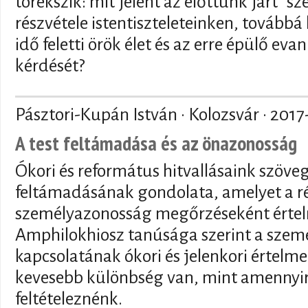
törekszik: mit jelent az előttünk járt "s
részvétele istentiszteleteinken, tovább
idő feletti örök élet és az erre épülő ev
kérdését?
Pásztori-Kupán István · Kolozsvár ·
2017
A test feltámadása és az önazonosság
Ókori és református hitvallásaink szöve
feltámadásának gondolata, amelyet a ré
személyazonosság megőrzéseként értel
Amphilokhiosz tanúsága szerint a személ
kapcsolatának ókori és jelenkori értelme
kevesebb különbség van, mint amennyire
feltételeznénk.