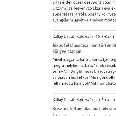
áll az érdeklődés középpontjában, 
viszonyulás, legyen szó akár a gyüle
éppenséggel arról a pogány környeze
evangélium ügyét valamilyen módon 
Kállay Dezső · Kolozsvár ·
2018-04-11
Jézus feltámadása mint történelm
könyve alapján
Mivel magyarázható a keresztyénség
meg, amelyben látható? E felvetések
sem – N.T. Wright neves Újszövetség-
valójában húsvétkor? Mire gondoltak 
feltámadt a halálból? Mit mondható 
Kállay Dezső · Kolozsvár ·
2018-04-10
Krisztus feltámadásának üdvtani 