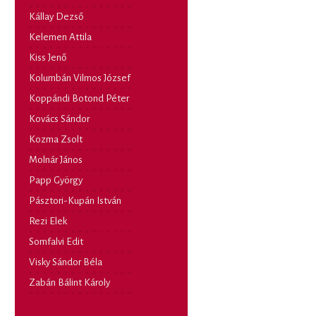
Kállay Dezső
Kelemen Attila
Kiss Jenő
Kolumbán Vilmos József
Koppándi Botond Péter
Kovács Sándor
Kozma Zsolt
Molnár János
Papp György
Pásztori-Kupán István
Rezi Elek
Somfalvi Edit
Visky Sándor Béla
Zabán Bálint Károly