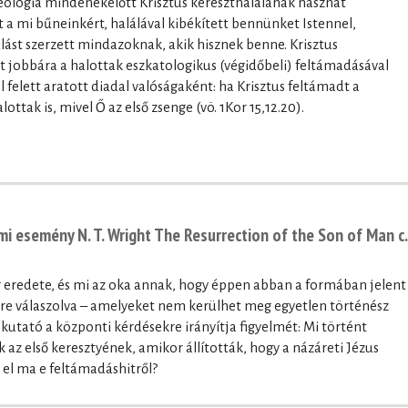
eológia mindenekelőtt Krisztus kereszthalálának hasznát
 a mi bűneinkért, halálával kibékített bennünket Istennel,
lást szerzett mindazoknak, akik hisznek benne. Krisztus
 jobbára a halottak eszkatologikus (végidőbeli) feltámadásával
felett aratott diadal valóságaként: ha Krisztus feltámadt a
ttak is, mivel Ő az első zsenge (vö. 1Kor 15,12.20).
i esemény N. T. Wright The Resurrection of the Son of Man c.
 eredete, és mi az oka annak, hogy éppen abban a formában jelent
re válaszolva – amelyeket nem kerülhet meg egyetlen történész
kutató a központi kérdésekre irányítja figyelmét: Mi történt
az első keresztyének, amikor állították, hogy a názáreti Jézus
el ma e feltámadáshitről?