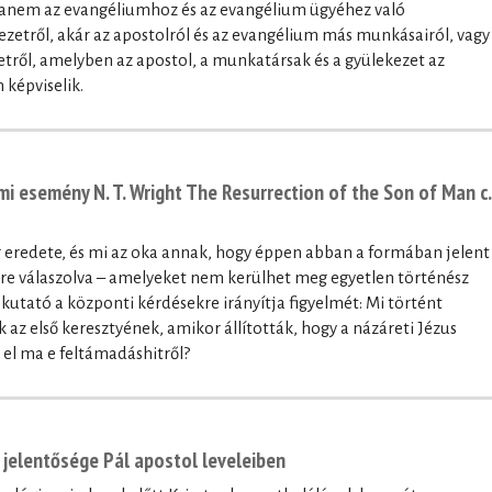
hanem az evangéliumhoz és az evangélium ügyéhez való
kezetről, akár az apostolról és az evangélium más munkásairól, vagy
tről, amelyben az apostol, a munkatársak és a gyülekezet az
képviselik.
i esemény N. T. Wright The Resurrection of the Son of Man c.
 eredete, és mi az oka annak, hogy éppen abban a formában jelent
re válaszolva – amelyeket nem kerülhet meg egyetlen történész
kutató a központi kérdésekre irányítja figyelmét: Mi történt
az első keresztyének, amikor állították, hogy a názáreti Jézus
el ma e feltámadáshitről?
jelentősége Pál apostol leveleiben