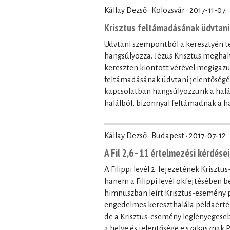
Kállay Dezső · Kolozsvár ·
2017-11-07
Krisztus feltámadásának üdvtani 
Üdvtani szempontból a keresztyén t
hangsúlyozza. Jézus Krisztus meghalt
kereszten kiontott vérével megigazu
feltámadásának üdvtani jelentőségét
kapcsolatban hangsúlyozzunk a halál 
halálból, bizonnyal feltámadnak a halo
Kállay Dezső · Budapest ·
2017-07-12
A Fil 2,6–11 értelmezési kérdései
A Filippi levél 2. fejezetének Krisz
hanem a Filippi levél okfejtésében 
himnuszban leírt Krisztus-esemény 
engedelmes kereszthalála példaérték
de a Krisztus-esemény leglényegese
a helye és jelentősége e szakasznak 