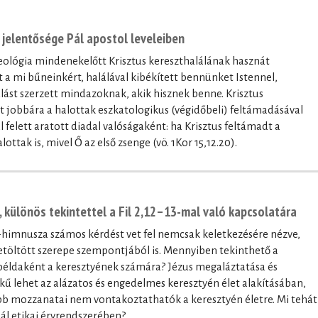
jelentősége Pál apostol leveleiben
eológia mindenekelőtt Krisztus kereszthalálának hasznát
 a mi bűneinkért, halálával kibékített bennünket Istennel,
lást szerzett mindazoknak, akik hisznek benne. Krisztus
 jobbára a halottak eszkatologikus (végidőbeli) feltámadásával
felett aratott diadal valóságaként: ha Krisztus feltámadt a
ttak is, mivel Ő az első zsenge (vö. 1Kor 15,12.20).
, különös tekintettel a Fil 2,12–13-mal való kapcsolatára
tus-himnusza számos kérdést vet fel nemcsak keletkezésére nézve,
betöltött szerepe szempontjából is. Mennyiben tekinthető a
példaként a keresztyének számára? Jézus megaláztatása és
ű lehet az alázatos és engedelmes keresztyén élet alakításában,
bb mozzanatai nem vontakoztathatók a keresztyén életre. Mi tehát
Pál etikai érvrendszerében?