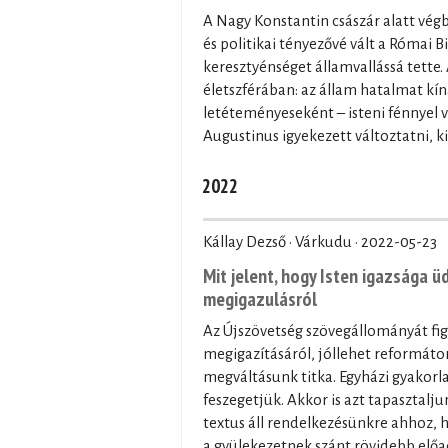
A Nagy Konstantin császár alatt vég
és politikai tényezővé vált a Római 
keresztyénséget államvallássá tette.
életszférában: az állam hatalmat kín
letéteményeseként – isteni fénnyel ve
Augustinus igyekezett változtatni, kif
2022
Kállay Dezső · Várkudu ·
2022-05-23
Mit jelent, hogy Isten igazsága
megigazulásról
Az Újszövetség szövegállományát fi
megigazításáról, jóllehet reformát
megváltásunk titka. Egyházi gyakorl
feszegetjük. Akkor is azt tapasztalju
textus áll rendelkezésünkre ahhoz, 
a gyülekezetnek szánt rövidebb előad