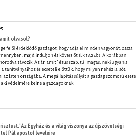
05
 amit olvasol?
sége felől érdeklődő gazdagot, hogy adja el minden vagyonát, ossza
a mennyben, majd induljon és kövess őt (Lk 18,22b). A korábban
odva távozik. Az ár, amit Jézus szab, túl magas, neki ugyanis
a tanítványaihoz és ecseteli előttük, hogy milyen nehéz is, sőt,
i az Isten országába. A megállapítás súlyát a gazdag szomorú esete
 aki védelmére kelne a gazdagoknak.
isztust.” Az Egyház és a világ viszonya az újszövetségi
tel Pál apostol leveleire