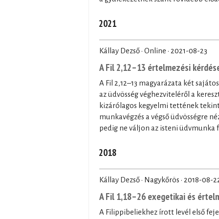
2021
Kállay Dezső · Online ·
2021-08-23
A Fil 2,12–13 értelmezési kérdés
A Fil 2,12–13 magyarázata két saját
az üdvösség véghezviteléről a keresz
kizárólagos kegyelmi tettének tekint
munkavégzés a végső üdvösségre nézv
pedig ne váljon az isteni üdvmunka f
2018
Kállay Dezső · Nagykőrös ·
2018-08-2
A Fil 1,18–26 exegetikai és értel
A Filippibeliekhez írott levél első f