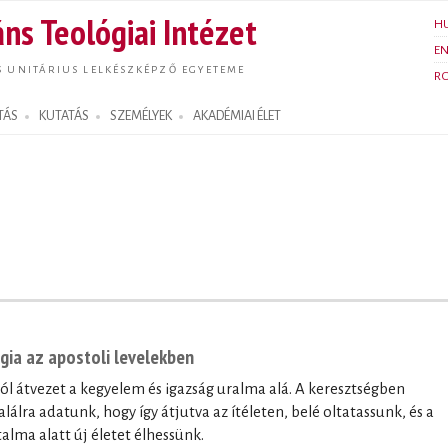
Ugrás a
ns Teológiai Intézet
H
tartalomra
E
S UNITÁRIUS LELKÉSZKÉPZŐ EGYETEME
R
TÁS
KUTATÁS
SZEMÉLYEK
AKADÉMIAI ÉLET
ógia az apostoli levelekben
lól átvezet a kegyelem és igazság uralma alá. A keresztségben
lálra adatunk, hogy így átjutva az ítéleten, belé oltatassunk, és a
alma alatt új életet élhessünk.