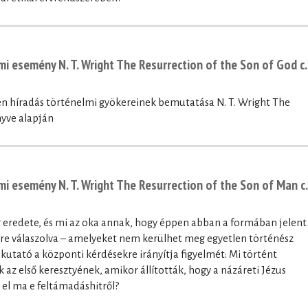
i esemény N. T. Wright The Resurrection of the Son of God c.
én híradás történelmi gyökereinek bemutatása N. T. Wright The
nyve alapján
i esemény N. T. Wright The Resurrection of the Son of Man c.
 eredete, és mi az oka annak, hogy éppen abban a formában jelent
re válaszolva – amelyeket nem kerülhet meg egyetlen történész
kutató a központi kérdésekre irányítja figyelmét: Mi történt
az első keresztyének, amikor állították, hogy a názáreti Jézus
el ma e feltámadáshitről?