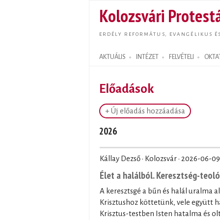
Kolozsvári Protestá
ERDÉLY REFORMÁTUS, EVANGÉLIKUS É
AKTUÁLIS
INTÉZET
FELVÉTELI
OKTA
Search form
Előadások
+ Új előadás hozzáadása
2026
Kállay Dezső · Kolozsvár ·
2026-06-09
Élet a halálból. Keresztség-teol
A keresztsgé a bűn és halál uralma a
Krisztushoz köttetünk, vele együtt ha
Krisztus-testben Isten hatalma és olt