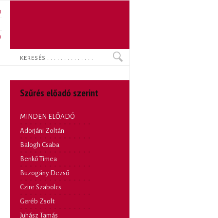
U
N
O
Keresés
Szűrés előadó szerint
MINDEN ELŐADÓ
Adorjáni Zoltán
Balogh Csaba
Benkő Timea
Buzogány Dezső
Czire Szabolcs
Geréb Zsolt
Juhász Tamás