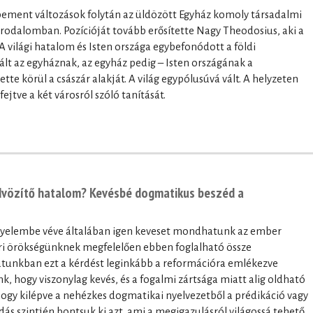
bement változások folytán az üldözött Egyház komoly társadalmi
Birodalomban. Pozícióját tovább erősítette Nagy Theodosius, aki a
 A világi hatalom és Isten országa egybefonódott a földi
ált az egyháznak, az egyház pedig – Isten országának a
tte körül a császár alakját. A világ egypólusúvá vált. A helyzeten
ejtve a két városról szóló tanítását.
 üdvözítő hatalom? Kevésbé dogmatikus beszéd a
gyelembe véve általában igen keveset mondhatunk az ember
ori örökségünknek megfelelően ebben foglalható össze
atunkban ezt a kérdést leginkább a reformációra emlékezve
nk, hogy viszonylag kevés, és a fogalmi zártsága miatt alig oldható
hogy kilépve a nehézkes dogmatikai nyelvezetből a prédikáció vagy
ás szintjén bontsuk ki azt, ami a megigazulásról világossá tehető.