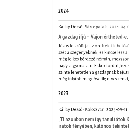
2024
Kállay Dezső · Sárospatak ·
2024-04-
A gazdag ifjú – Vajon értheted-e,
Jézus felszólítja az örök élet lehető
szét a szegényeknek, és kincse lesz 
még lelkes kérdező némán, megszomor
nagy vagyona van. Ekkor fordul Jézus 
szinte lehetetlen a gazdagnak bejutn
még inkább megnövelik; nincs senki,
2023
Kállay Dezső · Kolozsvár ·
2023-09-11
„Ti azonban nem így tanultátok Kr
iratok fényében, különös tekintet