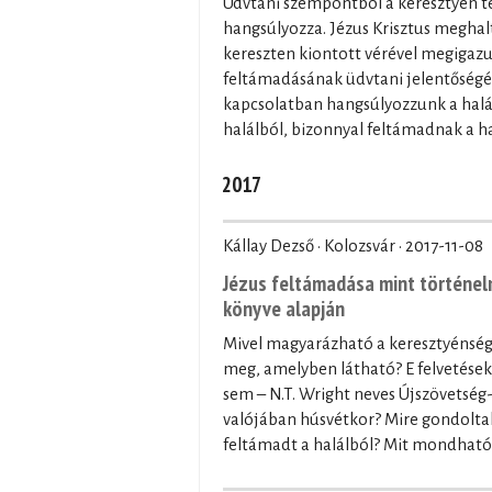
Üdvtani szempontból a keresztyén t
hangsúlyozza. Jézus Krisztus meghalt
kereszten kiontott vérével megigazu
feltámadásának üdvtani jelentőségét
kapcsolatban hangsúlyozzunk a halál 
halálból, bizonnyal feltámadnak a halo
2017
Kállay Dezső · Kolozsvár ·
2017-11-08
Jézus feltámadása mint történelm
könyve alapján
Mivel magyarázható a keresztyénség
meg, amelyben látható? E felvetések
sem – N.T. Wright neves Újszövetség-
valójában húsvétkor? Mire gondoltak 
feltámadt a halálból? Mit mondható 