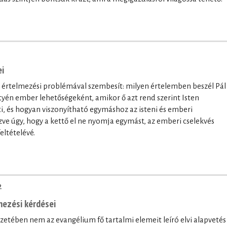
ei
os értelmezési problémával szembesít: milyen értelemben beszél Pál
tyén ember lehetőségeként, amikor ő azt rend szerint Isten
i, és hogyan viszonyítható egymáshoz az isteni és emberi
e úgy, hogy a kettő el ne nyomja egymást, az emberi cselekvés
eltételévé.
2
mezési kérdései
ejezetében nem az evangélium fő tartalmi elemeit leíró elvi alapvetés