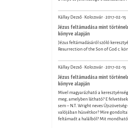
Kállay Dezső · Kolozsvár ·
2017-02-15
Jézus feltámadása mint történelm
könyve alapján
Jézus feltámadásáról szóló kereszty
Resurrection of the Son of God c. kö
Kállay Dezső · Kolozsvár ·
2017-02-15
Jézus feltámadása mint történelm
könyve alapján
Mivel magyarázható a keresztyénség
meg, amelyben látható? E felvetések
sem – N.T. Wright neves Újszövetség-
valójában húsvétkor? Mire gondoltak 
feltámadt a halálból? Mit mondható 