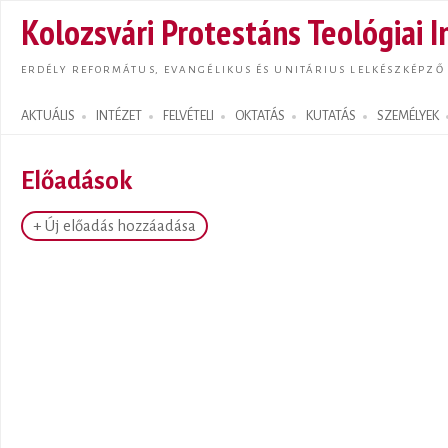
Ugrás
Kolozsvári Protestáns Teológiai I
tarta
ERDÉLY REFORMÁTUS, EVANGÉLIKUS ÉS UNITÁRIUS LELKÉSZKÉPZŐ
AKTUÁLIS
INTÉZET
FELVÉTELI
OKTATÁS
KUTATÁS
SZEMÉLYEK
Search form
Előadások
+ Új előadás hozzáadása