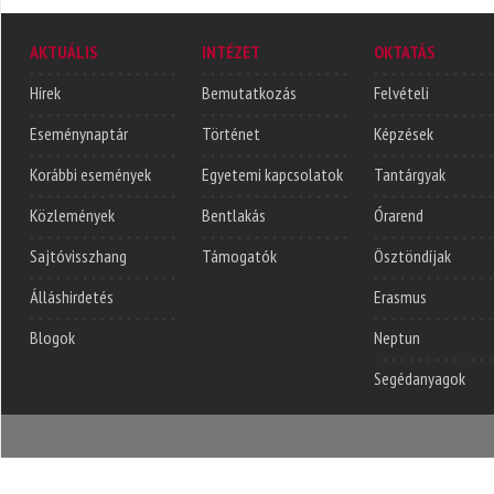
AKTUÁLIS
INTÉZET
OKTATÁS
Hírek
Bemutatkozás
Felvételi
Eseménynaptár
Történet
Képzések
Korábbi események
Egyetemi kapcsolatok
Tantárgyak
Közlemények
Bentlakás
Órarend
Sajtóvisszhang
Támogatók
Ösztöndíjak
Álláshirdetés
Erasmus
Blogok
Neptun
Segédanyagok