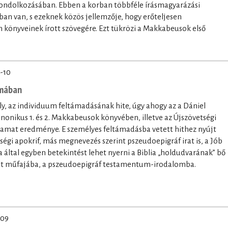
 gondolkozásában. Ebben a korban többféle írásmagyarázási
tban van, s ezeknek közös jellemzője, hogy erőteljesen
könyveinek írott szövegére. Ezt tükrözi a Makkabeusok első
-10
umában
, az individuum feltámadásának hite, úgy ahogy az a Dániel
onikus 1. és 2. Makkabeusok könyvében, illetve az Újszövetségi
lyamat eredménye. E személyes feltámadásba vetett hithez nyújt
etségi apokrif, más megnevezés szerint pszeudoepigráf irat is, a Jób
ltal egyben betekintést lehet nyerni a Biblia „holdudvarának” bő
elt műfajába, a pszeudoepigráf testamentum-irodalomba.
-09