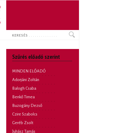
U
N
O
Keresés
Szűrés előadó szerint
MINDEN ELŐADÓ
Adorjáni Zoltán
Balogh Csaba
Benkő Timea
Buzogány Dezső
Czire Szabolcs
Geréb Zsolt
Juhász Tamás