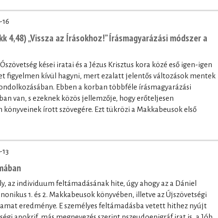
-16
k 4,48) „Vissza az Írásokhoz!” Írásmagyarázási módszer a
 Ószövetség kései iratai és a Jézus Krisztus kora közé eső igen-igen
 figyelmen kívül hagyni, mert ezalatt jelentős változások mentek
 gondolkozásában. Ebben a korban többféle írásmagyarázási
tban van, s ezeknek közös jellemzője, hogy erőteljesen
könyveinek írott szövegére. Ezt tükrözi a Makkabeusok első
-13
umában
, az individuum feltámadásának hite, úgy ahogy az a Dániel
onikus 1. és 2. Makkabeusok könyvében, illetve az Újszövetségi
lyamat eredménye. E személyes feltámadásba vetett hithez nyújt
etségi apokrif, más megnevezés szerint pszeudoepigráf irat is, a Jób