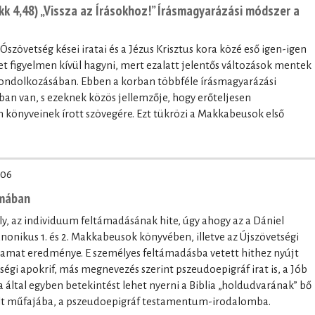
k 4,48) „Vissza az Írásokhoz!” Írásmagyarázási módszer a
 Ószövetség kései iratai és a Jézus Krisztus kora közé eső igen-igen
 figyelmen kívül hagyni, mert ezalatt jelentős változások mentek
 gondolkozásában. Ebben a korban többféle írásmagyarázási
tban van, s ezeknek közös jellemzője, hogy erőteljesen
könyveinek írott szövegére. Ezt tükrözi a Makkabeusok első
-06
umában
, az individuum feltámadásának hite, úgy ahogy az a Dániel
onikus 1. és 2. Makkabeusok könyvében, illetve az Újszövetségi
lyamat eredménye. E személyes feltámadásba vetett hithez nyújt
etségi apokrif, más megnevezés szerint pszeudoepigráf irat is, a Jób
ltal egyben betekintést lehet nyerni a Biblia „holdudvarának” bő
elt műfajába, a pszeudoepigráf testamentum-irodalomba.