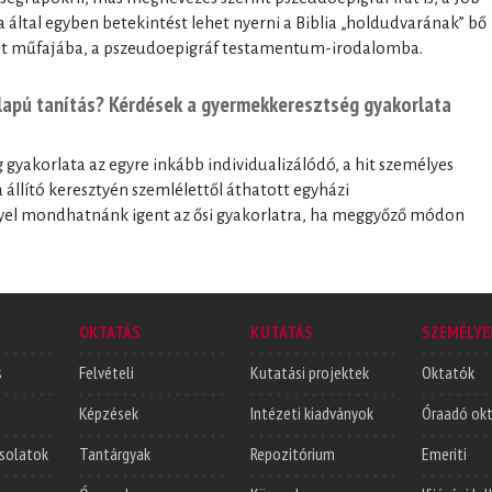
ltal egyben betekintést lehet nyerni a Biblia „holdudvarának” bő
elt műfajába, a pszeudoepigráf testamentum-irodalomba.
alapú tanítás? Kérdések a gyermekkeresztség gyakorlata
gyakorlata az egyre inkább individualizálódó, a hit személyes
állító keresztyén szemlélettől áthatott egyházi
el mondhatnánk igent az ősi gyakorlatra, ha meggyőző módon
OKTATÁS
KUTATÁS
SZEMÉLYE
s
Felvételi
Kutatási projektek
Oktatók
Képzések
Intézeti kiadványok
Óraadó ok
solatok
Tantárgyak
Repozitórium
Emeriti