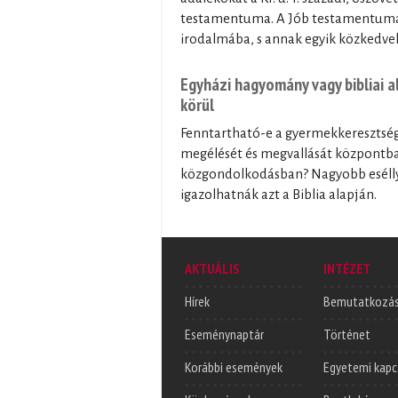
testamentuma. A Jób testamentuma á
irodalmába, s annak egyik közkedv
Egyházi hagyomány vagy bibliai 
körül
Fenntartható-e a gyermekkeresztség 
megélését és megvallását központba 
közgondolkodásban? Nagyobb esélly
igazolhatnák azt a Biblia alapján.
AKTUÁLIS
INTÉZET
Hírek
Bemutatkozá
Eseménynaptár
Történet
Korábbi események
Egyetemi kapc