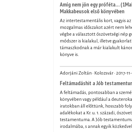
Amíg nem jön egy próféta… (1Mak
Makkabeusok első könyvében
Az intertestamentális kort, vagyis az
mozgalmas időszakot azért nem lehet
végbe a választott ószövetségi nép
módszer is kialakul, illetve gyakorla
támaszkodnak a már kialakult kánon 
könyve is.
Adorjáni Zoltán · Kolozsvár ·
2017-11
Feltámadáshit a Jób testament
A feltámadás, pontosabban a személy
könyvében vagy például a deuterokan
iratokban áll előttünk, hosszabb fo
adalékokat a Kr. u. 1. századi, ószöv
testamentuma. A Jób testamentuma á
irodalmába, s annak egyik közkedv