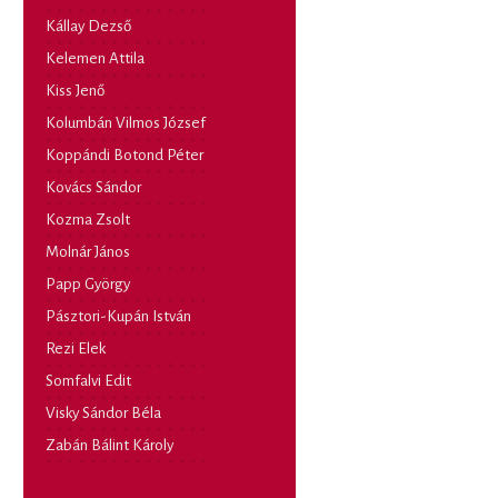
Kállay Dezső
Kelemen Attila
Kiss Jenő
Kolumbán Vilmos József
Koppándi Botond Péter
Kovács Sándor
Kozma Zsolt
Molnár János
Papp György
Pásztori-Kupán István
Rezi Elek
Somfalvi Edit
Visky Sándor Béla
Zabán Bálint Károly