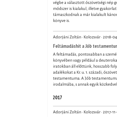
végbe a választott ószövetségi nép
módszer is kialakul, illetve gyakorla
támaszkodnak a már kialakult kánon 
könyve is.
Adorjáni Zoltán · Kolozsvár ·
2018-04
Feltámadáshit a Jób testament
A feltámadás, pontosabban a személy
könyvében vagy például a deuterokan
iratokban áll előttünk, hosszabb fo
adalékokat a Kr. u. 1. századi, ószöv
testamentuma. A Jób testamentuma á
irodalmába, s annak egyik közkedv
2017
Adorjáni Zoltán · Kolozsvár ·
2017-11