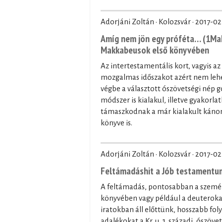
Adorjáni Zoltán · Kolozsvár ·
2017-02
Amíg nem jön egy próféta… (1Mak
Makkabeusok első könyvében
Az intertestamentális kort, vagyis az
mozgalmas időszakot azért nem lehet
végbe a választott ószövetségi nép
módszer is kialakul, illetve gyakorla
támaszkodnak a már kialakult kánon 
könyve is.
Adorjáni Zoltán · Kolozsvár ·
2017-02
Feltámadáshit a Jób testament
A feltámadás, pontosabban a személy
könyvében vagy például a deuterokan
iratokban áll előttünk, hosszabb fo
adalékokat a Kr. u. 1. századi, ószöv