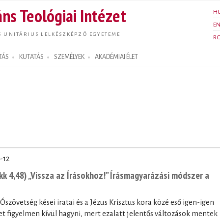
Ugrás a
ns Teológiai Intézet
H
tartalomra
E
S UNITÁRIUS LELKÉSZKÉPZŐ EGYETEME
R
TÁS
KUTATÁS
SZEMÉLYEK
AKADÉMIAI ÉLET
-12
k 4,48) „Vissza az Írásokhoz!” Írásmagyarázási módszer a
 Ószövetség kései iratai és a Jézus Krisztus kora közé eső igen-igen
 figyelmen kívül hagyni, mert ezalatt jelentős változások mentek