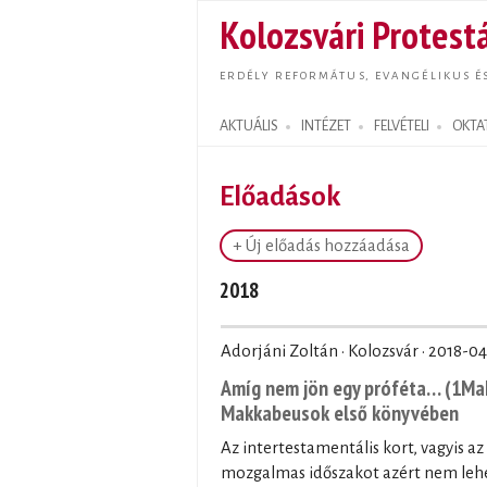
Kolozsvári Protestá
ERDÉLY REFORMÁTUS, EVANGÉLIKUS É
AKTUÁLIS
INTÉZET
FELVÉTELI
OKTA
Search form
Előadások
+ Új előadás hozzáadása
2018
Adorjáni Zoltán · Kolozsvár ·
2018-04
Amíg nem jön egy próféta… (1Mak
Makkabeusok első könyvében
Az intertestamentális kort, vagyis az
mozgalmas időszakot azért nem lehet