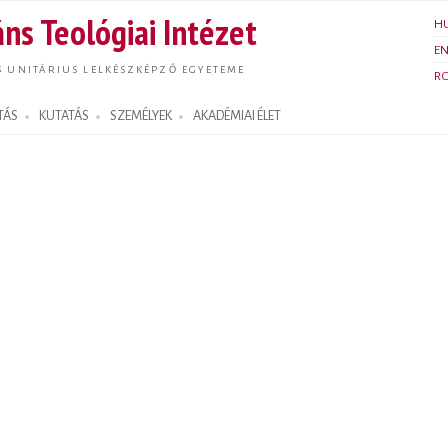
Ugrás a
ns Teológiai Intézet
H
tartalomra
E
S UNITÁRIUS LELKÉSZKÉPZŐ EGYETEME
R
TÁS
KUTATÁS
SZEMÉLYEK
AKADÉMIAI ÉLET