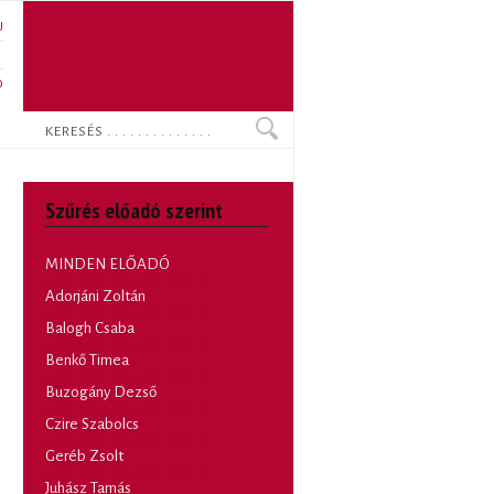
U
N
O
Keresés
Szűrés előadó szerint
MINDEN ELŐADÓ
Adorjáni Zoltán
Balogh Csaba
Benkő Timea
Buzogány Dezső
Czire Szabolcs
Geréb Zsolt
Juhász Tamás