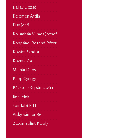
Kállay Dezső
Kelemen Attila
Kiss Jenő
Kolumbán Vilmos József
Koppándi Botond Péter
Kovács Sándor
Kozma Zsolt
Molnár János
Papp György
Pásztori-Kupán István
Rezi Elek
Somfalvi Edit
Visky Sándor Béla
Zabán Bálint Károly