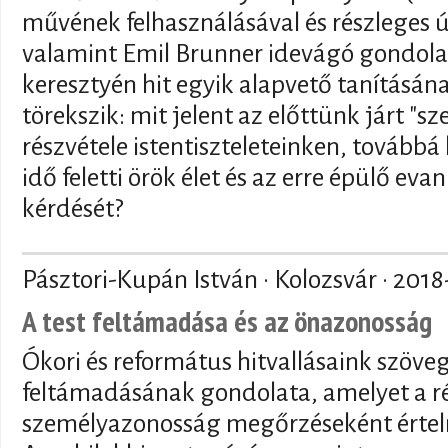
művének felhasználásával és részleges 
valamint Emil Brunner idevágó gondola
keresztyén hit egyik alapvető tanításán
törekszik: mit jelent az előttünk járt "s
részvétele istentiszteleteinken, tovább
idő feletti örök élet és az erre épülő ev
kérdését?
Pásztori-Kupán István · Kolozsvár ·
2018
A test feltámadása és az önazonosság
Ókori és református hitvallásaink szöve
feltámadásának gondolata, amelyet a ré
személyazonosság megőrzéseként értel