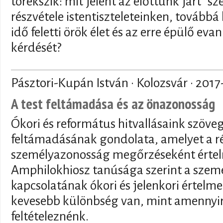
törekszik: mit jelent az előttünk járt "s
részvétele istentiszteleteinken, tovább
idő feletti örök élet és az erre épülő ev
kérdését?
Pásztori-Kupán István · Kolozsvár ·
2017
A test feltámadása és az önazonosság
Ókori és református hitvallásaink szöve
feltámadásának gondolata, amelyet a ré
személyazonosság megőrzéseként értel
Amphilokhiosz tanúsága szerint a személ
kapcsolatának ókori és jelenkori értelme
kevesebb különbség van, mint amennyire
feltételeznénk.