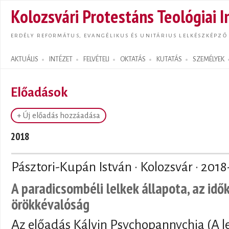
Ugrás
Kolozsvári Protestáns Teológiai I
tarta
ERDÉLY REFORMÁTUS, EVANGÉLIKUS ÉS UNITÁRIUS LELKÉSZKÉPZŐ
AKTUÁLIS
INTÉZET
FELVÉTELI
OKTATÁS
KUTATÁS
SZEMÉLYEK
Search form
Előadások
+ Új előadás hozzáadása
2018
Pásztori-Kupán István · Kolozsvár ·
2018
A paradicsombéli lelkek állapota, az idő
örökkévalóság
Az előadás Kálvin Psychopannychia (A le