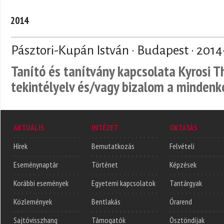
2014
Pásztori-Kupán István · Budapest ·
2014
Tanító és tanítvány kapcsolata Kyrosi 
tekintélyelv és/vagy bizalom a mindenk
AKTUÁLIS
INTÉZET
OKTATÁS
Hírek
Bemutatkozás
Felvételi
Eseménynaptár
Történet
Képzések
Korábbi események
Egyetemi kapcsolatok
Tantárgyak
Közlemények
Bentlakás
Órarend
Sajtóvisszhang
Támogatók
Ösztöndíjak