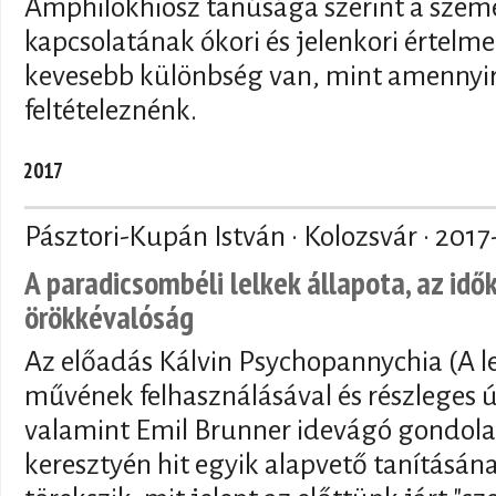
Amphilokhiosz tanúsága szerint a személ
kapcsolatának ókori és jelenkori értelme
kevesebb különbség van, mint amennyire
feltételeznénk.
2017
Pásztori-Kupán István · Kolozsvár ·
2017
A paradicsombéli lelkek állapota, az idő
örökkévalóság
Az előadás Kálvin Psychopannychia (A le
művének felhasználásával és részleges 
valamint Emil Brunner idevágó gondola
keresztyén hit egyik alapvető tanításán