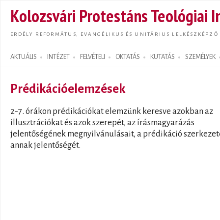
Ugrás
Kolozsvári Protestáns Teológiai I
tarta
ERDÉLY REFORMÁTUS, EVANGÉLIKUS ÉS UNITÁRIUS LELKÉSZKÉPZŐ
AKTUÁLIS
INTÉZET
FELVÉTELI
OKTATÁS
KUTATÁS
SZEMÉLYEK
Search form
Prédikációelemzések
2-7. órákon prédikációkat elemzünk keresve azokban az
illusztrációkat és azok szerepét, az írásmagyarázás
jelentőségének megnyilvánulásait, a prédikáció szerkezet
annak jelentőségét.