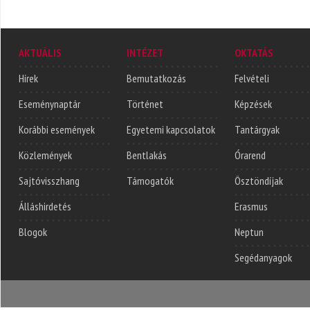
AKTUÁLIS
INTÉZET
OKTATÁS
Hírek
Bemutatkozás
Felvételi
Eseménynaptár
Történet
Képzések
Korábbi események
Egyetemi kapcsolatok
Tantárgyak
Közlemények
Bentlakás
Órarend
Sajtóvisszhang
Támogatók
Ösztöndíjak
Álláshirdetés
Erasmus
Blogok
Neptun
Segédanyagok