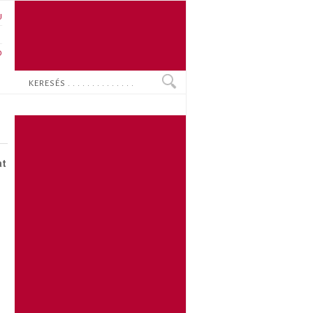
U
N
O
Keresés
at