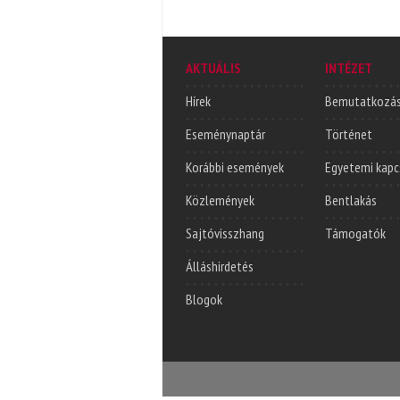
AKTUÁLIS
INTÉZET
Hírek
Bemutatkozá
Eseménynaptár
Történet
Korábbi események
Egyetemi kapc
Közlemények
Bentlakás
Sajtóvisszhang
Támogatók
Álláshirdetés
Blogok