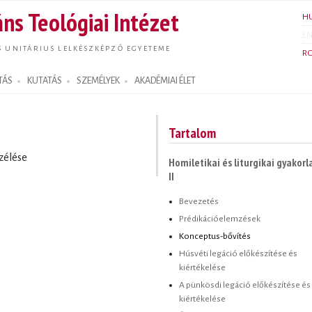
Ugrás a
ns Teológiai Intézet
H
tartalomra
E
S UNITÁRIUS LELKÉSZKÉPZŐ EGYETEME
R
TÁS
KUTATÁS
SZEMÉLYEK
AKADÉMIAI ÉLET
Tartalom
zélése
Homiletikai és liturgikai gyakorl
II
Bevezetés
Prédikációelemzések
Konceptus-bővítés
Húsvéti legáció előkészítése és
kiértékelése
A pünkösdi legáció előkészítése és
kiértékelése