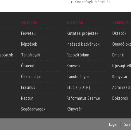
Összefoglaló értéklés
OKTATÁS
KUTATÁS
SZEMÉLYE
s
Felvételi
Kutatási projektek
Oktatók
Képzések
Intézeti kiadványok
Óraadó ok
solatok
Tantárgyak
Repozitórium
Emeriti
Órarend
Könyvek
Ifjúsági le
Ösztöndíjak
Tanulmányok
Könyvtár
Erasmus
Studia (SDTP)
Adminisztr
Neptun
Református Szemle
Doktorok
Segédanyagok
Könyvtár
Login
Sajá