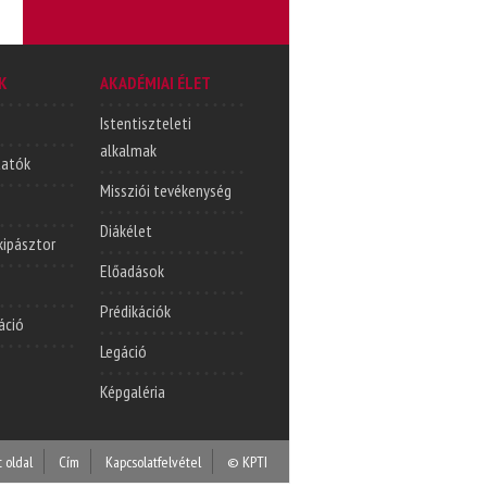
K
AKADÉMIAI ÉLET
Istentiszteleti
alkalmak
tatók
Missziói tevékenység
Diákélet
lkipásztor
Előadások
Prédikációk
áció
Legáció
Képgaléria
t oldal
Cím
Kapcsolatfelvétel
© KPTI