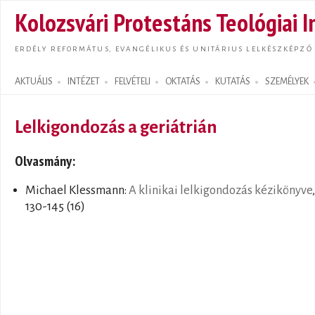
Ugrás
Kolozsvári Protestáns Teológiai I
tarta
ERDÉLY REFORMÁTUS, EVANGÉLIKUS ÉS UNITÁRIUS LELKÉSZKÉPZŐ
AKTUÁLIS
INTÉZET
FELVÉTELI
OKTATÁS
KUTATÁS
SZEMÉLYEK
Search form
Lelkigondozás a geriátrián
Olvasmány:
Michael Klessmann:
A klinikai lelkigondozás kézikönyve
,
130-145 (16)