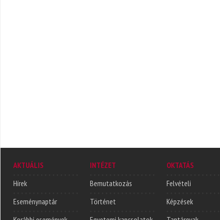
AKTUÁLIS
INTÉZET
OKTATÁS
Hírek
Bemutatkozás
Felvételi
Eseménynaptár
Történet
Képzések
Korábbi események
Egyetemi kapcsolatok
Tantárgyak