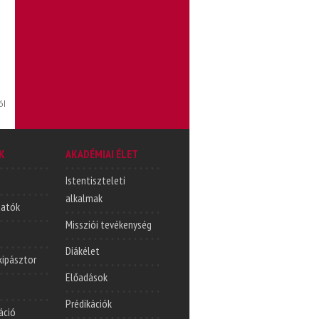
ól
K
AKADÉMIAI ÉLET
Istentiszteleti
alkalmak
tatók
Missziói tevékenység
Diákélet
lkipásztor
Előadások
Prédikációk
áció