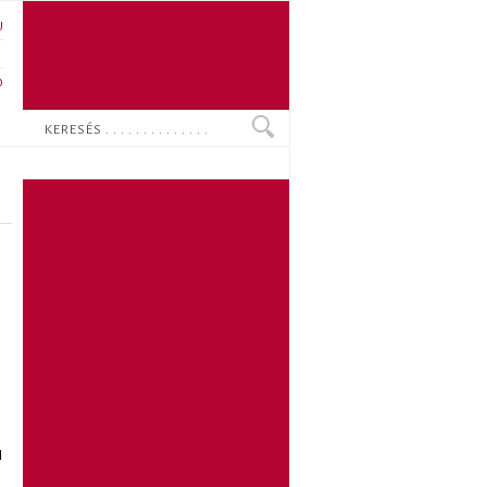
U
N
O
Keresés
l