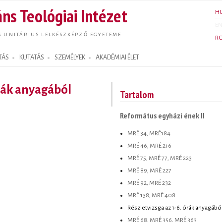
Ugrás a
ns Teológiai Intézet
H
tartalomra
E
S UNITÁRIUS LELKÉSZKÉPZŐ EGYETEME
R
TÁS
KUTATÁS
SZEMÉLYEK
AKADÉMIAI ÉLET
órák anyagából
Tartalom
Református egyházi ének II
MRÉ 34, MRÉ184
MRÉ 46, MRÉ 216
MRÉ 75, MRÉ 77, MRÉ 223
MRÉ 89, MRÉ 227
MRÉ 92, MRÉ 232
MRÉ 138, MRÉ 408
Részletvizsga az 1-6. órák anyagábó
MRÉ 68, MRÉ 356, MRÉ 363