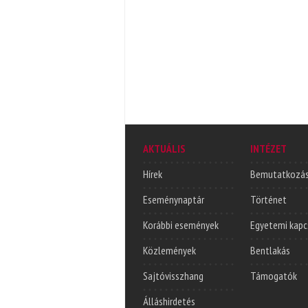
AKTUÁLIS
INTÉZET
Hírek
Bemutatkozá
Eseménynaptár
Történet
Korábbi események
Egyetemi kapc
Közlemények
Bentlakás
Sajtóvisszhang
Támogatók
Álláshirdetés