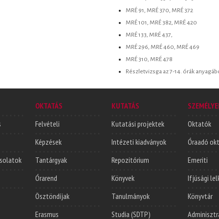
MRÉ 91, MRÉ 370, MRÉ 372
MRÉ 101, MRÉ 382, MRÉ 420
MRÉ 133, MRÉ 437,
MRÉ 296, MRÉ 460, MRÉ 469
MRÉ 310, MRÉ 478
Részletvizsga az 7-14. órák anyagáb
OKTATÁS
KUTATÁS
SZEMÉLYE
s
Felvételi
Kutatási projektek
Oktatók
Képzések
Intézeti kiadványok
Óraadó ok
solatok
Tantárgyak
Repozitórium
Emeriti
Órarend
Könyvek
Ifjúsági le
Ösztöndíjak
Tanulmányok
Könyvtár
Erasmus
Studia (SDTP)
Adminisztr