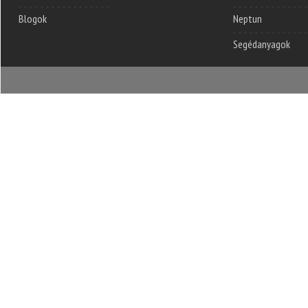
Blogok
Neptun
Segédanyagok