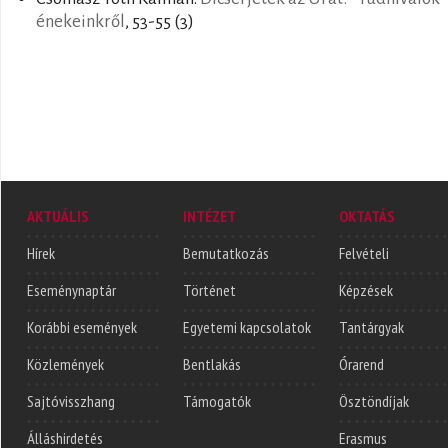
énekeinkről
, 53-55 (3)
AKTUÁLIS
INTÉZET
OKTATÁS
Hírek
Bemutatkozás
Felvételi
Eseménynaptár
Történet
Képzések
Korábbi események
Egyetemi kapcsolatok
Tantárgyak
Közlemények
Bentlakás
Órarend
Sajtóvisszhang
Támogatók
Ösztöndíjak
Álláshirdetés
Erasmus