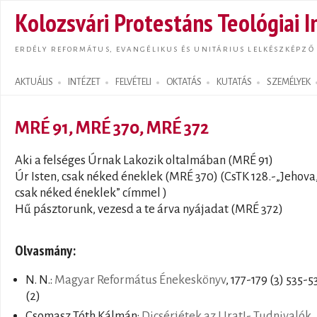
Ugrás
Kolozsvári Protestáns Teológiai I
tarta
ERDÉLY REFORMÁTUS, EVANGÉLIKUS ÉS UNITÁRIUS LELKÉSZKÉPZŐ
AKTUÁLIS
INTÉZET
FELVÉTELI
OKTATÁS
KUTATÁS
SZEMÉLYEK
Search form
MRÉ 91, MRÉ 370, MRÉ 372
Aki a felséges Úrnak Lakozik oltalmában (MRÉ 91)
Úr Isten, csak néked éneklek (MRÉ 370) (CsTK 128.-„Jehova
csak néked éneklek” címmel )
Hű pásztorunk, vezesd a te árva nyájadat (MRÉ 372)
Olvasmány:
N. N.:
Magyar Református Énekeskönyv
, 177-179 (3) 535-5
(2)
Csomasz Tóth Kálmán:
Dicsérjétek az Urat!- Tudnivalók