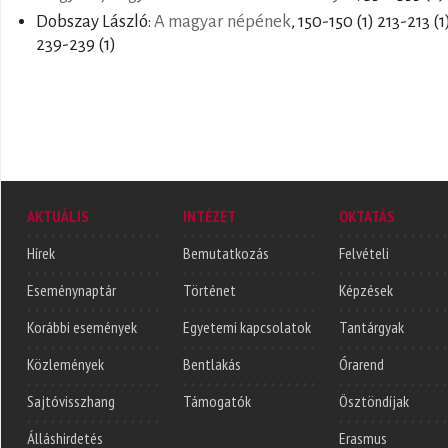
Dobszay László:
A magyar népének
, 150-150 (1) 213-213 (1
239-239 (1)
AKTUÁLIS
INTÉZET
OKTATÁS
Hírek
Bemutatkozás
Felvételi
Eseménynaptár
Történet
Képzések
Korábbi események
Egyetemi kapcsolatok
Tantárgyak
Közlemények
Bentlakás
Órarend
Sajtóvisszhang
Támogatók
Ösztöndíjak
Álláshirdetés
Erasmus