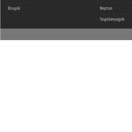
Blogok
Neptun
Segédanyagok