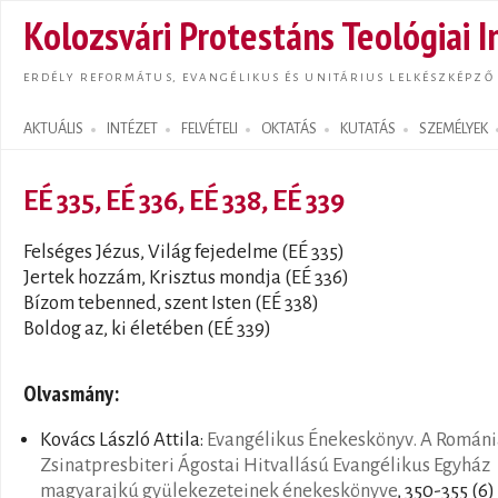
Ugrás
Kolozsvári Protestáns Teológiai I
tarta
ERDÉLY REFORMÁTUS, EVANGÉLIKUS ÉS UNITÁRIUS LELKÉSZKÉPZŐ
AKTUÁLIS
INTÉZET
FELVÉTELI
OKTATÁS
KUTATÁS
SZEMÉLYEK
Search form
EÉ 335, EÉ 336, EÉ 338, EÉ 339
Felséges Jézus, Világ fejedelme (EÉ 335)
Jertek hozzám, Krisztus mondja (EÉ 336)
Bízom tebenned, szent Isten (EÉ 338)
Boldog az, ki életében (EÉ 339)
Olvasmány:
Kovács László Attila:
Evangélikus Énekeskönyv. A Románi
Zsinatpresbiteri Ágostai Hitvallású Evangélikus Egyház
magyarajkú gyülekezeteinek énekeskönyve
, 350-355 (6)