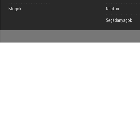
Blogok
Neptun
Segédanyagok