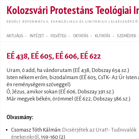
Ugrás
Kolozsvári Protestáns Teológiai I
tarta
ERDÉLY REFORMÁTUS, EVANGÉLIKUS ÉS UNITÁRIUS LELKÉSZKÉPZŐ
AKTUÁLIS
INTÉZET
FELVÉTELI
OKTATÁS
KUTATÁS
SZEMÉLYEK
Search form
EÉ 438, EÉ 605, EÉ 606, EÉ 622
Uram, ó add, ha vándorutam (EÉ 438, Dobszay 654.sz.)
Isten nékem erőm, bizodalmam (EÉ 605, CsTK- Az Úr Isten 
én reménységem szöveggel)
Ó, Jézus, amikor sokan (EÉ 606, Dobszay 391.sz.)
Már megyek békén, örömmel (EÉ 622, Dobszay 386.sz.)
Olvasmány:
Csomasz Tóth Kálmán:
Dicsérjétek az Urat!- Tudnivalók
énekeinkről
, 159-160 (2)