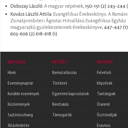
Dobszay László:
A magyar népének
, 150-151 (2) 243-244 
Kovács László Attila:
Evangélikus Énekeskönyv. A Románi
Zsinatpresbiteri Ágostai Hitvallású Evangélikus Egyház
magyarajkú gyülekezeteinek énekeskönyve
, 447-447 (1)
605-606 (2) 618-618 (1)
AKTUÁLIS
INTÉZET
OKTATÁS
Hírek
Bemutatkozás
Felvételi
Eseménynaptár
Történet
Képzések
Korábbi események
Egyetemi kapcsolatok
Tantárgyak
Közlemények
Bentlakás
Órarend
Sajtóvisszhang
Támogatók
Ösztöndíjak
Álláshirdetés
Erasmus