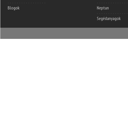
Blogok
Neptun
Segédanyagok