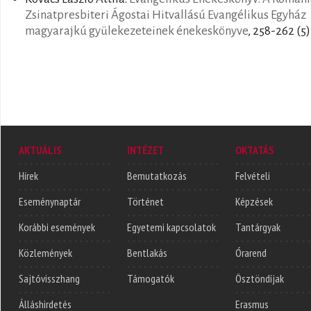
Zsinatpresbiteri Ágostai Hitvallású Evangélikus Egyház
magyarajkú gyülekezeteinek énekeskönyve
, 258-262 (5)
AKTUÁLIS
INTÉZET
OKTATÁS
Hírek
Bemutatkozás
Felvételi
Eseménynaptár
Történet
Képzések
Korábbi események
Egyetemi kapcsolatok
Tantárgyak
Közlemények
Bentlakás
Órarend
Sajtóvisszhang
Támogatók
Ösztöndíjak
Álláshirdetés
Erasmus