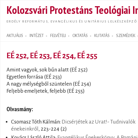
Ugrás
Kolozsvári Protestáns Teológiai I
tarta
ERDÉLY REFORMÁTUS, EVANGÉLIKUS ÉS UNITÁRIUS LELKÉSZKÉPZŐ
AKTUÁLIS
INTÉZET
FELVÉTELI
OKTATÁS
KUTATÁS
SZEMÉLYEK
Search form
EÉ 252, EÉ 253, EÉ 254, EÉ 255
Amint vagyok, sok bűn alatt (EÉ 252)
Egyetlen forrása (EÉ 253)
A nagy mélységből szüntelen (EÉ 254)
Feljebb emeljetek, feljebb (EÉ 255)
Olvasmány:
Csomasz Tóth Kálmán:
Dicsérjétek az Urat!- Tudnivalók
énekeinkről
, 223-224 (2)
Kovács László Attila:
Evangélikus Énekeskönyv. A Románi