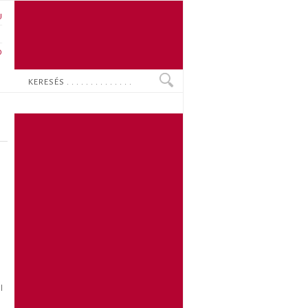
U
N
O
Keresés
l