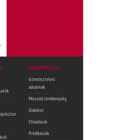
.
K
AKADÉMIAI ÉLET
Istentiszteleti
alkalmak
tatók
Missziói tevékenység
Diákélet
lkipásztor
Előadások
Prédikációk
áció