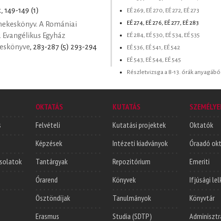
k
, 149-149 (1)
EÉ 269, EÉ 270, EÉ 272, EÉ 273
EÉ 274, EÉ 276, EÉ 277, EÉ 283
nekeskönyv. A Romániai
EÉ 284, EÉ 530, EÉ 534, EÉ 535
ú Evangélikus Egyház
keskönyve
, 283-287 (5) 293-294
EÉ 536, EÉ 541, EÉ 542
EÉ 543, EÉ 544, EÉ 545
Részletvizsga a 8-13. órák anyagából
OKTATÁS
KUTATÁS
SZEMÉLYE
s
Felvételi
Kutatási projektek
Oktatók
Képzések
Intézeti kiadványok
Óraadó ok
solatok
Tantárgyak
Repozitórium
Emeriti
Órarend
Könyvek
Ifjúsági le
Ösztöndíjak
Tanulmányok
Könyvtár
Erasmus
Studia (SDTP)
Adminisztr