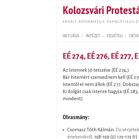
Kolozsvári Protestá
ERDÉLY REFORMÁTUS, EVANGÉLIKUS É
AKTUÁLIS
INTÉZET
FELVÉTELI
OKTA
Search form
EÉ 274, EÉ 276, EÉ 277, 
Az Istennek jó tetszése (EÉ 274,)
Bár hitemért szenvednem kell (EÉ 27
Istentől el nem állok (EÉ 277, Dobszay
Ki dolgát csak Istenre hagyja (EÉ 283
mindent)
Olvasmány:
Csomasz Tóth Kálmán:
Dicsérjétek
énekeinkről
, 158-159 (2) 173-173 (1)