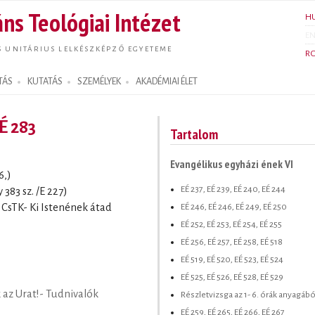
Ugrás a
ns Teológiai Intézet
H
tartalomra
E
S UNITÁRIUS LELKÉSZKÉPZŐ EGYETEME
R
TÁS
KUTATÁS
SZEMÉLYEK
AKADÉMIAI ÉLET
EÉ 283
Tartalom
Evangélikus egyházi ének VI
6,)
EÉ 237, EÉ 239, EÉ 240, EÉ 244
 383 sz. /E 227)
EÉ 246, EÉ 246, EÉ 249, EÉ 250
, CsTK- Ki Istenének átad
EÉ 252, EÉ 253, EÉ 254, EÉ 255
EÉ 256, EÉ 257, EÉ 258, EÉ 518
EÉ 519, EÉ 520, EÉ 523, EÉ 524
EÉ 525, EÉ 526, EÉ 528, EÉ 529
 az Urat!- Tudnivalók
Részletvizsga az 1- 6. órák anyagábó
EÉ 259, EÉ 265, EÉ 266, EÉ 267