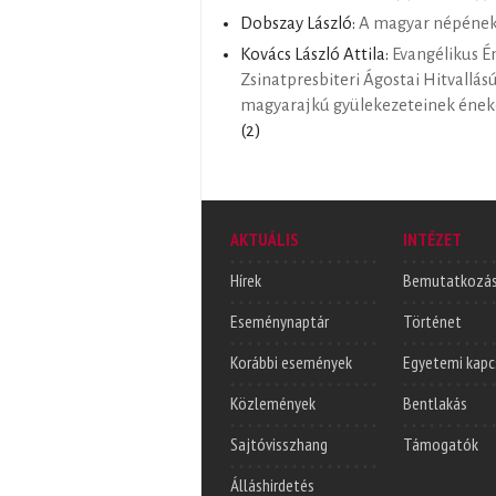
Dobszay László:
A magyar népéne
Kovács László Attila:
Evangélikus É
Zsinatpresbiteri Ágostai Hitvallás
magyarajkú gyülekezeteinek éne
(2)
AKTUÁLIS
INTÉZET
Hírek
Bemutatkozá
Eseménynaptár
Történet
Korábbi események
Egyetemi kapc
Közlemények
Bentlakás
Sajtóvisszhang
Támogatók
Álláshirdetés