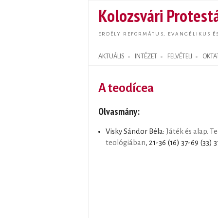
Kolozsvári Protestá
ERDÉLY REFORMÁTUS, EVANGÉLIKUS É
AKTUÁLIS
INTÉZET
FELVÉTELI
OKTA
Search form
A teodícea
Olvasmány:
Visky Sándor Béla:
Játék és alap. T
teológiában
, 21-36 (16) 37-69 (33) 