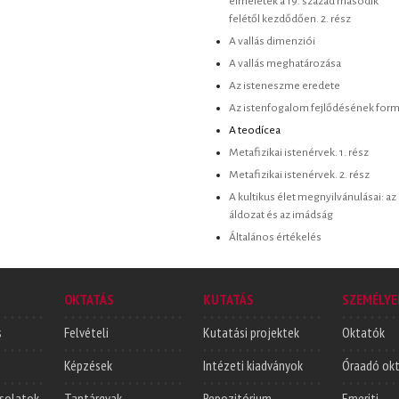
elméletek a 19. század második
felétől kezdődően. 2. rész
A vallás dimenziói
A vallás meghatározása
Az isteneszme eredete
Az istenfogalom fejlődésének form
A teodícea
Metafizikai istenérvek. 1. rész
Metafizikai istenérvek. 2. rész
A kultikus élet megnyilvánulásai: az
áldozat és az imádság
Általános értékelés
OKTATÁS
KUTATÁS
SZEMÉLYE
s
Felvételi
Kutatási projektek
Oktatók
Képzések
Intézeti kiadványok
Óraadó ok
solatok
Tantárgyak
Repozitórium
Emeriti