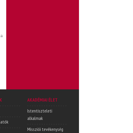
ái
K
AKADÉMIAI ÉLET
Istentiszteleti
alkalmak
tatók
Missziói tevékenység