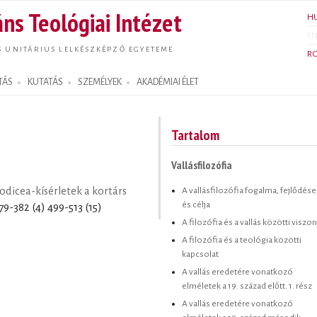
Ugrás a
ns Teológiai Intézet
H
tartalomra
E
S UNITÁRIUS LELKÉSZKÉPZŐ EGYETEME
R
TÁS
KUTATÁS
SZEMÉLYEK
AKADÉMIAI ÉLET
Tartalom
Vallásfilozófia
A vallásfilozófia fogalma, fejlődése
eodicea-kísérletek a kortárs
és célja
379-382 (4) 499-513 (15)
A filozófia és a vallás közötti viszo
A filozófia és a teológia közötti
kapcsolat
A vallás eredetére vonatkozó
elméletek a 19. század előtt. 1. rész
A vallás eredetére vonatkozó