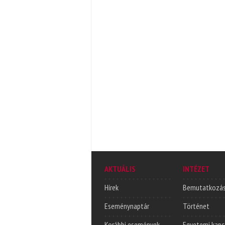
AKTUÁLIS
INTÉZET
Hírek
Bemutatkozá
Eseménynaptár
Történet
Korábbi események
Egyetemi kapc