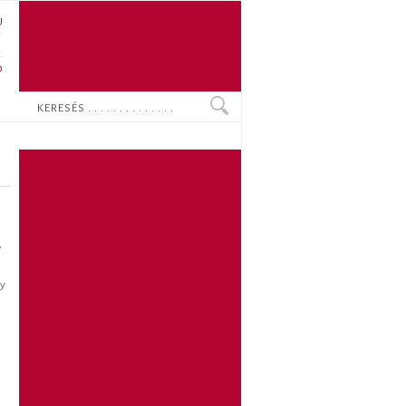
U
N
O
Keresés
,
ny