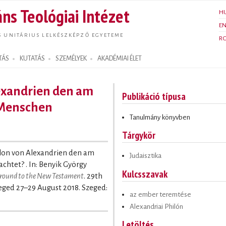
Ugrás a
ns Teológiai Intézet
H
tartalomra
E
S UNITÁRIUS LELKÉSZKÉPZŐ EGYETEME
R
TÁS
KUTATÁS
SZEMÉLYEK
AKADÉMIAI ÉLET
exandrien den am
Publikáció típusa
 Menschen
Tanulmány könyvben
Tárgykör
hilon von Alexandrien den am
Judaisztika
htet? . In: Benyik György
Kulcsszavak
ground to the New Testament
. 29th
zeged 27–29 August 2018. Szeged:
az ember teremtése
Alexandriai Philón
Letöltés