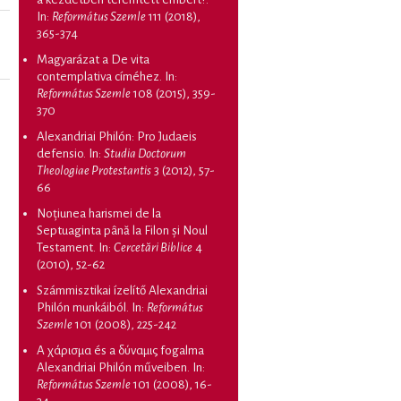
In:
Református Szemle
111 (2018),
365-374
Magyarázat a De vita
contemplativa címéhez
. In:
Református Szemle
108 (2015), 359-
370
Alexandriai Philón: Pro Judaeis
defensio
. In:
Studia Doctorum
Theologiae Protestantis
3 (2012), 57-
66
Noțiunea harismei de la
Septuaginta până la Filon și Noul
Testament
. In:
Cercetări Biblice
4
(2010), 52-62
Számmisztikai ízelítő Alexandriai
Philón munkáiból
. In:
Református
Szemle
101 (2008), 225-242
A χάρισμα és a δύναμις fogalma
Alexandriai Philón műveiben
. In:
Református Szemle
101 (2008), 16-