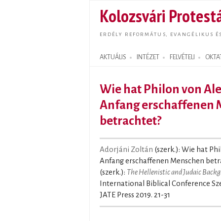
Kolozsvári Protestá
ERDÉLY REFORMÁTUS, EVANGÉLIKUS É
AKTUÁLIS
INTÉZET
FELVÉTELI
OKTA
Search form
Wie hat Philon von Al
Anfang erschaffenen
betrachtet?
Adorjáni Zoltán
(szerk.): Wie hat P
Anfang erschaffenen Menschen betrac
(szerk.):
The Hellenistic and Judaic Back
International Biblical Conference S
JATE Press 2019. 21-31