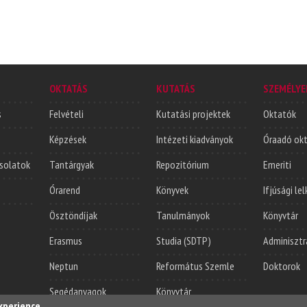
OKTATÁS
KUTATÁS
SZEMÉLYE
s
Felvételi
Kutatási projektek
Oktatók
Képzések
Intézeti kiadványok
Óraadó ok
solatok
Tantárgyak
Repozitórium
Emeriti
Órarend
Könyvek
Ifjúsági le
Ösztöndíjak
Tanulmányok
Könyvtár
Erasmus
Studia (SDTP)
Adminisztr
Neptun
Református Szemle
Doktorok
Segédanyagok
Könyvtár
experience