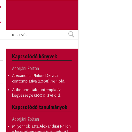
U
N
O
Keresés
Kapcsolódó könyvek
Adorjáni Zoltán
Alexandriai Philón: De vita
contemplativa
(2008), 164 old.
A therapeuták kontemplatív
kegyessége
(2007), 276 old.
Kapcsolódó tanulmányok
Adorjáni Zoltán
Milyennek látta Alexandriai Philón
a kezdetben teremtett embert?
.