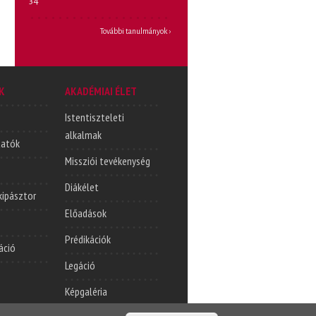
34
További tanulmányok ›
K
AKADÉMIAI ÉLET
Istentiszteleti
alkalmak
tatók
Missziói tevékenység
Diákélet
lkipásztor
Előadások
Prédikációk
áció
Legáció
Képgaléria