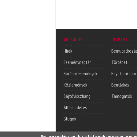
AKTUÁLIS
INTÉZET
Hírek
Bemutatkozá
Eseménynaptár
Történet
Korábbi események
Egyetemi kapc
Közlemények
Bentlakás
Sajtóvisszhang
Támogatók
Álláshirdetés
Blogok
We use cookies on this site to enhance your user 