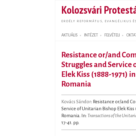
Kolozsvári Protestá
ERDÉLY REFORMÁTUS, EVANGÉLIKUS É
AKTUÁLIS
INTÉZET
FELVÉTELI
OKTA
Search form
Resistance or/and Co
Struggles and Service 
Elek Kiss (1888-1971) 
Romania
Kovács Sándor
: Resistance or/and C
Service of Unitarian Bishop Elek Kis
Romania. In:
Transactions of the Unitari
17-41. pp.