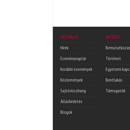
AKTUÁLIS
INTÉZET
Hírek
Bemutatkozá
Eseménynaptár
Történet
Korábbi események
Egyetemi kapc
Közlemények
Bentlakás
Sajtóvisszhang
Támogatók
Álláshirdetés
Blogok