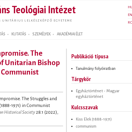
Ugrás a
ns Teológiai Intézet
H
tartalomra
E
S UNITÁRIUS LELKÉSZKÉPZŐ EGYETEME
R
TÁS
KUTATÁS
SZEMÉLYEK
AKADÉMIAI ÉLET
mpromise. The
Publikáció típusa
of Unitarian Bishop
Tanulmány folyóiratban
in Communist
Tárgykör
Egyháztörténet - Magyar
egyháztörténet
ompromise. The Struggles and
s (1888-1971) in Communist
Kulcsszavak
an Historical Society
28.1 (2022),
Kiss Elek (1888-1971)
communism