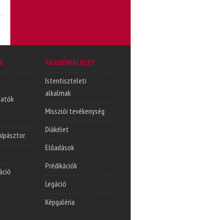
K
AKADÉMIAI ÉLET
Istentiszteleti
alkalmak
tatók
Missziói tevékenység
Diákélet
lkipásztor
Előadások
Prédikációk
áció
Legáció
Képgaléria