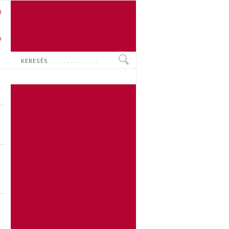
U
N
O
Keresés