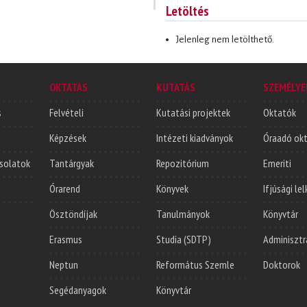
Letöltés
Jelenleg nem letölthető.
OKTATÁS
KUTATÁS
SZEMÉLYE
s
Felvételi
Kutatási projektek
Oktatók
Képzések
Intézeti kiadványok
Óraadó ok
solatok
Tantárgyak
Repozitórium
Emeriti
Órarend
Könyvek
Ifjúsági le
Ösztöndíjak
Tanulmányok
Könyvtár
Erasmus
Studia (SDTP)
Adminisztr
Neptun
Református Szemle
Doktorok
Segédanyagok
Könyvtár