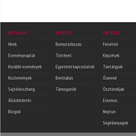
AKTUÁLIS
INTÉZET
OKTATÁS
Hírek
Bemutatkozás
Felvételi
Eseménynaptár
Történet
Képzések
Korábbi események
Egyetemi kapcsolatok
Tantárgyak
Közlemények
Bentlakás
Órarend
Sajtóvisszhang
Támogatók
Ösztöndíjak
Álláshirdetés
Erasmus
Blogok
Neptun
Segédanyagok