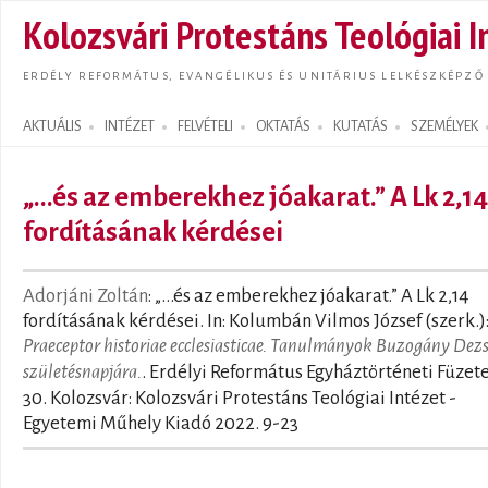
Ugrás
Kolozsvári Protestáns Teológiai I
tarta
ERDÉLY REFORMÁTUS, EVANGÉLIKUS ÉS UNITÁRIUS LELKÉSZKÉPZŐ
AKTUÁLIS
INTÉZET
FELVÉTELI
OKTATÁS
KUTATÁS
SZEMÉLYEK
Search form
„...és az emberekhez jóakarat.” A Lk 2,14
fordításának kérdései
Adorjáni Zoltán
: „...és az emberekhez jóakarat.” A Lk 2,14
fordításának kérdései. In: Kolumbán Vilmos József (szerk.)
Praeceptor historiae ecclesiasticae. Tanulmányok Buzogány Dezs
születésnapjára.
. Erdélyi Református Egyháztörténeti Füzet
30. Kolozsvár: Kolozsvári Protestáns Teológiai Intézet -
Egyetemi Műhely Kiadó 2022. 9-23