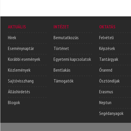
AKTUÁLIS
INTÉZET
OKTATÁS
Hírek
Bemutatkozás
Felvételi
Eseménynaptár
Történet
Képzések
Korábbi események
Egyetemi kapcsolatok
Tantárgyak
Közlemények
Bentlakás
Órarend
Sajtóvisszhang
Támogatók
Ösztöndíjak
Álláshirdetés
Erasmus
Blogok
Neptun
Segédanyagok