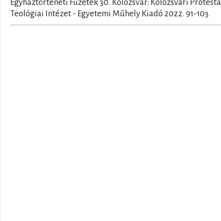
Egyháztörténeti Füzetek 30. Kolozsvár: Kolozsvári Protest
Teológiai Intézet - Egyetemi Műhely Kiadó 2022. 91-103