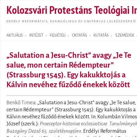
Ugrás
Kolozsvári Protestáns Teológiai I
tarta
ERDÉLY REFORMÁTUS, EVANGÉLIKUS ÉS UNITÁRIUS LELKÉSZKÉPZŐ
AKTUÁLIS
INTÉZET
FELVÉTELI
OKTATÁS
KUTATÁS
SZEMÉLYEK
Search form
„Salutation a Jesu-Christ” avagy „Je Te
salue, mon certain Rédempteur”
(Strassburg 1545). Egy kakukktojás a
Kálvin nevéhez fűződő énekek között
Benkő Timea
: „Salutation a Jesu-Christ” avagy „Je Te salue
certain Rédempteur” (Strassburg 1545). Egy kakukktojás a
Kálvin nevéhez fűződő énekek között. In: Kolumbán Vilmos
József (szerk.):
Praeceptor historiae ecclesiasticae. Tanulmányo
Buzogány Dezső 65. születésnapjára
. Erdélyi Református