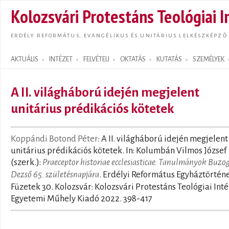
Ugrás
Kolozsvári Protestáns Teológiai I
tarta
ERDÉLY REFORMÁTUS, EVANGÉLIKUS ÉS UNITÁRIUS LELKÉSZKÉPZŐ
AKTUÁLIS
INTÉZET
FELVÉTELI
OKTATÁS
KUTATÁS
SZEMÉLYEK
Search form
A II. világháború idején megjelent
unitárius prédikációs kötetek
Koppándi Botond Péter
: A II. világháború idején megjelent
unitárius prédikációs kötetek. In: Kolumbán Vilmos József
(szerk.):
Praeceptor historiae ecclesiasticae. Tanulmányok Buzo
Dezső 65. születésnapjára
. Erdélyi Református Egyháztörténe
Füzetek 30. Kolozsvár: Kolozsvári Protestáns Teológiai Inté
Egyetemi Műhely Kiadó 2022. 398-417