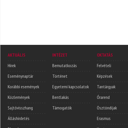
AKTUÁLIS
INTÉZET
OKTATÁS
Hírek
Bemutatkozás
Felvételi
Eseménynaptár
Történet
Képzések
Korábbi események
Egyetemi kapcsolatok
Tantárgyak
Közlemények
Bentlakás
Órarend
Sajtóvisszhang
Támogatók
Ösztöndíjak
Álláshirdetés
Erasmus