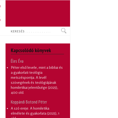
U
N
O
Keresés
Kapcsolódó könyvek
Éles Éva
Péter első levele, mint a bibliai és
a gyakorlati teológia
metszéspontja. A levél
szövegének és teológiájának
homiletikai jelentősége
(2025),
400 old.
Koppándi Botond Péter
A szó ereje. A homiletika
elmélete és gyakorlata
(2025), 1