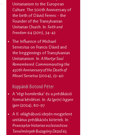
Unitarianism to the European
Culture. The 500th Anniversary of
the birth of Dávid Ferenc - the
Founder of the Transylvanian
Unitarian Church
. In:
Faith and
Freedom
64 (2011), 34-43
The Influence of Michael
Servestus on Francis Dávid and
the begginnings of Transylvanian
Unitarianism
. In:
A Martyr Soul
Remembered. Commemorating the
450th Anniversary of the Death of
Micael Servetus
(2004), 23-40
Koppándi Botond Péter
A "régi homiletika" és a prédikáció
formai kérdései
. In:
Az Ige(n) legyen
igen
(2024), 80-97
A II. világháború idején megjelent
unitárius prédikációs kötetek
. In:
Praeceptor historiae ecclesiasticae.
Tanulmányok Buzogány Dezső 65.