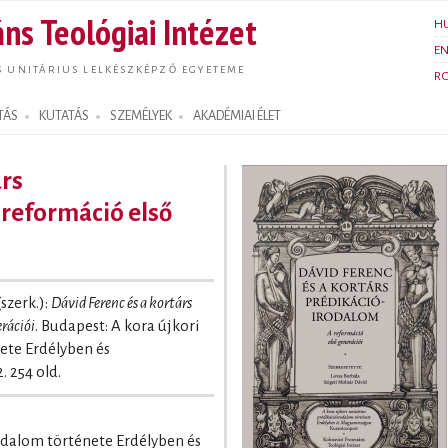
Ugrás a
ns Teológiai Intézet
H
tartalomra
E
S UNITÁRIUS LELKÉSZKÉPZŐ EGYETEME
R
TÁS
KUTATÁS
SZEMÉLYEK
AKADÉMIAI ÉLET
árs
 reformáció első
szerk.):
Dávid Ferenc és a kortárs
rációi
. Budapest: A kora újkori
ete Erdélyben és
 254 old.
rodalom története Erdélyben és