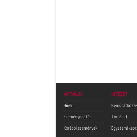
AKTUÁLIS
INTÉZET
Hírek
Bemutatkozá
Eseménynaptár
Történet
Korábbi események
Egyetemi kapc