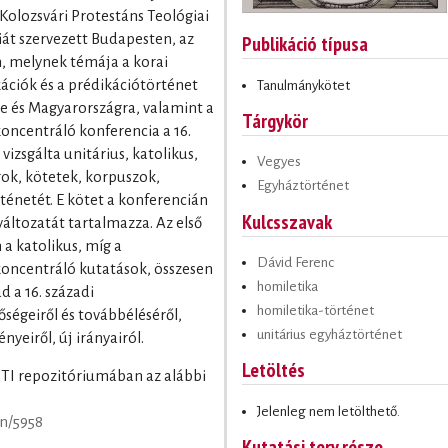
olozsvári Protestáns Teológiai
ciát szervezett Budapesten, az
Publikáció típusa
 melynek témája a korai
ciók és a prédikációtörténet
Tanulmánykötet
yre és Magyarországra, valamint a
Tárgykör
oncentráló konferencia a 16.
izsgálta unitárius, katolikus,
Vegyes
ok, kötetek, korpuszok,
Egyháztörténet
ténetét. E kötet a konferencián
Kulcsszavak
változatát tartalmazza. Az első
a katolikus, míg a
Dávid Ferenc
oncentráló kutatások, összesen
homiletika
d a 16. századi
homiletika-történet
égeiről és továbbéléséről,
unitárius egyháztörténet
yeiről, új irányairól.
Letöltés
KPTI repozitóriumában az alábbi
Jelenleg nem letölthető.
on/5958
Kutatási terv része