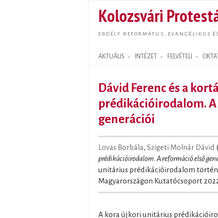
Kolozsvári Protestá
ERDÉLY REFORMÁTUS, EVANGÉLIKUS É
AKTUÁLIS
INTÉZET
FELVÉTELI
OKTA
Search form
Dávid Ferenc és a kort
prédikációirodalom. A
generációi
Lovas Borbála
,
Szigeti Molnár Dávid
(
prédikációirodalom. A reformáció első gene
unitárius prédikációirodalom történ
Magyarországon Kutatócsoport 2022.
A kora újkori unitárius prédikációi