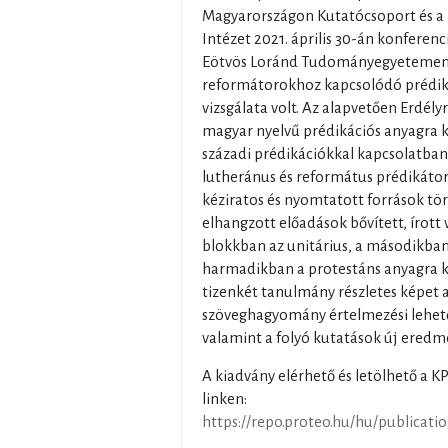
Magyarországon Kutatócsoport és a K
Intézet 2021. április 30-án konferen
Eötvös Loránd Tudományegyetemen,
reformátorokhoz kapcsolódó prédiká
vizsgálata volt. Az alapvetően Erdél
magyar nyelvű prédikációs anyagra k
századi prédikációkkal kapcsolatban v
lutheránus és református prédikátor
kéziratos és nyomtatott források tör
elhangzott előadások bővített, írott 
blokkban az unitárius, a másodikban 
harmadikban a protestáns anyagra k
tizenkét tanulmány részletes képet a
szöveghagyomány értelmezési lehetős
valamint a folyó kutatások új eredmén
A kiadvány elérhető és letölhető a 
linken:
https://repo.proteo.hu/hu/publicati