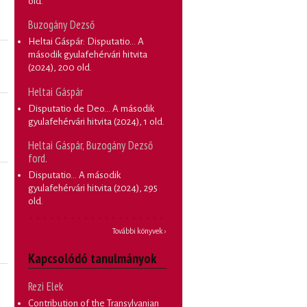
old.
Buzogány Dezső
Heltai Gáspár: Disputatio... A
második gyulafehérvári hitvita
(2024), 200 old.
Heltai Gáspár
Disputatio de Deo... A második
gyulafehérvári hitvita
(2024), 1 old.
Heltai Gáspár, Buzogány Dezső
ford.
Disputatio... A második
gyulafehérvári hitvita
(2024), 295
old.
További könyvek ›
Kapcsolódó tanulmányok
Rezi Elek
Contribution of the Transylvanian