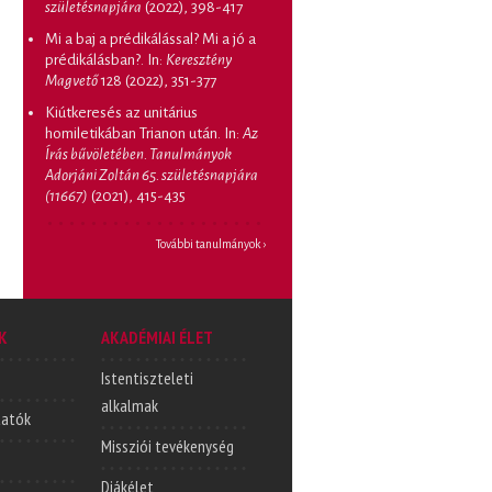
születésnapjára
(2022), 398-417
Mi a baj a prédikálással? Mi a jó a
prédikálásban?
. In:
Keresztény
Magvető
128 (2022), 351-377
Kiútkeresés az unitárius
homiletikában Trianon után
. In:
Az
Írás bűvöletében. Tanulmányok
Adorjáni Zoltán 65. születésnapjára
(11667)
(2021), 415-435
További tanulmányok ›
K
AKADÉMIAI ÉLET
Istentiszteleti
alkalmak
tatók
Missziói tevékenység
Diákélet