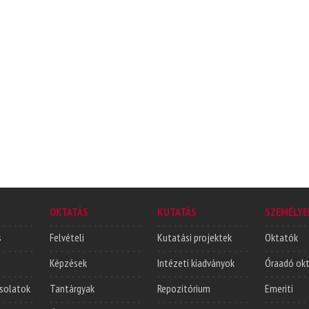
OKTATÁS
KUTATÁS
SZEMÉLYE
s
Felvételi
Kutatási projektek
Oktatók
Képzések
Intézeti kiadványok
Óraadó ok
solatok
Tantárgyak
Repozitórium
Emeriti