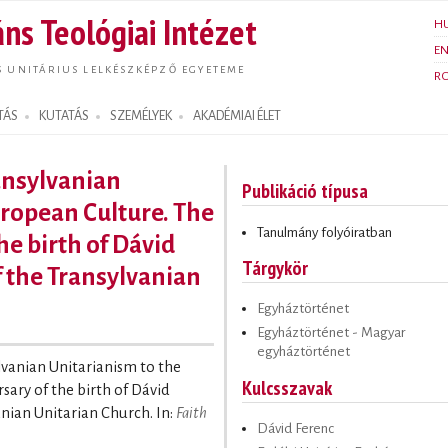
Ugrás a
ns Teológiai Intézet
H
tartalomra
E
S UNITÁRIUS LELKÉSZKÉPZŐ EGYETEME
R
TÁS
KUTATÁS
SZEMÉLYEK
AKADÉMIAI ÉLET
ansylvanian
Publikáció típusa
uropean Culture. The
Tanulmány folyóiratban
he birth of Dávid
Tárgykör
f the Transylvanian
Egyháztörténet
Egyháztörténet - Magyar
egyháztörténet
lvanian Unitarianism to the
Kulcsszavak
ary of the birth of Dávid
anian Unitarian Church. In:
Faith
Dávid Ferenc