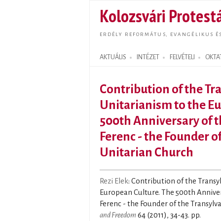
Kolozsvári Protestá
ERDÉLY REFORMÁTUS, EVANGÉLIKUS É
AKTUÁLIS
INTÉZET
FELVÉTELI
OKTA
Search form
Contribution of the Tr
Unitarianism to the E
500th Anniversary of t
Ferenc - the Founder o
Unitarian Church
Rezi Elek
: Contribution of the Transy
European Culture. The 500th Annivers
Ferenc - the Founder of the Transylv
and Freedom
64 (2011), 34-43. pp.