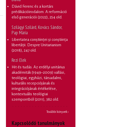
Dávid Ferenc és a kortárs
prédikációirodalom. A reformáció
első generációi
(2022), 254 old.
Szilágyi Szilárd, Kovács Sándor,
Pap Mária
Libertatea conștiinței și conștiința
libertății. Despre Unitarianism
(2018), 247 old.
Rezi Elek
Hit és tudás. Az erdélyi unitárius
akadémiták (1949–2009) vallási,
teológiai, egyházi, társadalmi,
kulturális recepciójának és
integrációjának értékelése,
kontextuális teológiai
szempontból
(2011), 382 old.
További könyvek ›
Kapcsolódó tanulmányok