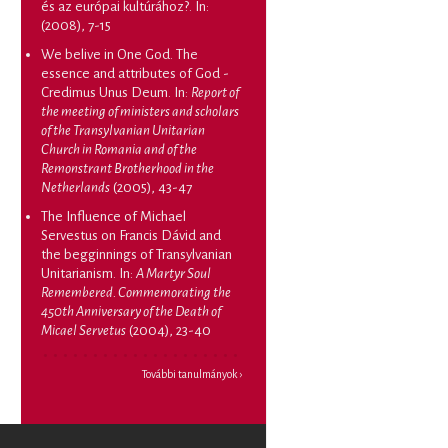
és az európai kultúrához?
. In:
(2008), 7-15
We belive in One God. The
essence and attributes of God -
Credimus Unus Deum
. In:
Report of
the meeting of ministers and scholars
of the Transylvanian Unitarian
Church in Romania and of the
Remonstrant Brotherhood in the
Netherlands
(2005), 43-47
The Influence of Michael
Servestus on Francis Dávid and
the begginnings of Transylvanian
Unitarianism
. In:
A Martyr Soul
Remembered. Commemorating the
450th Anniversary of the Death of
Micael Servetus
(2004), 23-40
További tanulmányok ›