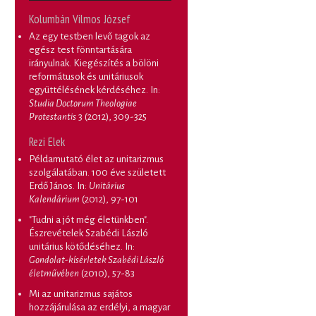
Kolumbán Vilmos József
Az egy testben levő tagok az
egész test fönntartására
irányulnak. Kiegészítés a bölöni
reformátusok és unitáriusok
együttélésének kérdéséhez
. In:
Studia Doctorum Theologiae
Protestantis
3 (2012), 309-325
Rezi Elek
Példamutató élet az unitarizmus
szolgálatában. 100 éve született
Erdő János
. In:
Unitárius
Kalendárium
(2012), 97-101
"Tudni a jót még életünkben".
Észrevételek Szabédi László
unitárius kötődéséhez
. In:
Gondolat-kísérletek Szabédi László
életművében
(2010), 57-83
Mi az unitarizmus sajátos
hozzájárulása az erdélyi, a magyar