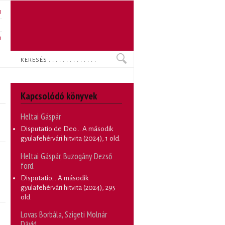
U
N
O
Keresés
Kapcsolódó könyvek
Heltai Gáspár
Disputatio de Deo... A második
gyulafehérvári hitvita
(2024), 1 old.
Heltai Gáspár, Buzogány Dezső
ford.
Disputatio... A második
gyulafehérvári hitvita
(2024), 295
old.
Lovas Borbála, Szigeti Molnár
Dávid