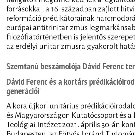
forrásokkal, a 16. században zajlott hitv
reformáció prédikátorainak harcmodorá
európai antitrinitarizmus legmarkánsab
filozófiatörténetben is jelentős szerep
az erdélyi unitarizmusra gyakorolt hatá
Szemtanú beszámolója Dávid Ferenc te
Dávid Ferenc és a kortárs prédikációiro
generációi
A kora újkori unitárius prédikációiroda
és Magyarországon Kutatócsoport és a K
Teológiai Intézet 2021. április 30-án kon
Budapesten, az Eötvös Loránd Tudom