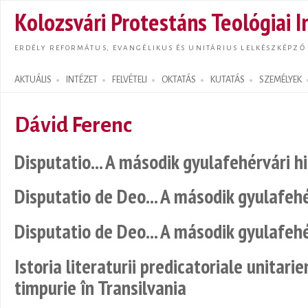
Ugrás
Kolozsvári Protestáns Teológiai I
tarta
ERDÉLY REFORMÁTUS, EVANGÉLIKUS ÉS UNITÁRIUS LELKÉSZKÉPZŐ
AKTUÁLIS
INTÉZET
FELVÉTELI
OKTATÁS
KUTATÁS
SZEMÉLYEK
Search form
Dávid Ferenc
Disputatio... A második gyulafehérvári hi
Disputatio de Deo... A második gyulafehé
Disputatio de Deo... A második gyulafehé
Istoria literaturii predicatoriale unitar
timpurie în Transilvania