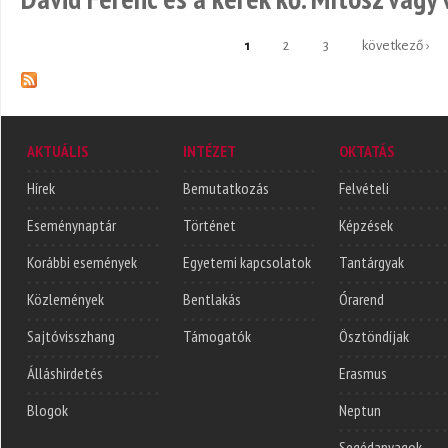
1
2
3
következő ›
Oldalak
AKTUÁLIS
INTÉZET
OKTATÁS
Hírek
Bemutatkozás
Felvételi
Eseménynaptár
Történet
Képzések
Korábbi események
Egyetemi kapcsolatok
Tantárgyak
Közlemények
Bentlakás
Órarend
Sajtóvisszhang
Támogatók
Ösztöndíjak
Álláshirdetés
Erasmus
Blogok
Neptun
Segédanyagok