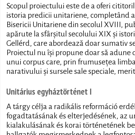
Scopul proiectului este de a oferi cititor
istoria predicii unitariene, completând ast
Bisericii Unitariene din secolul XVIII, pub
apărute la sfârșitul secolului XIX și istor
Gellérd, care abordează doar sumativ sec
Proiectul nu își propune doar să adune da
unui corpus care, prin frumusețea limb
narativului și sursele sale speciale, meri
Unitárius egyháztörténet I
A tárgy célja a radikális reformáció erd
fogadtatásának és elterjedésének, az u
kialakulásának és korai történetének b
hallgatók megismerkednek a legfontos