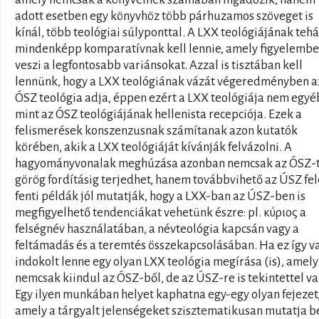
adott esetben egy könyvhöz több párhuzamos szöveget is
kínál, több teológiai súlyponttal. A LXX teológiájának tehá
mindenképp komparatívnak kell lennie, amely figyelembe
veszi a legfontosabb variánsokat. Azzal is tisztában kell
lennünk, hogy a LXX teológiának vázát végeredményben a
ÓSZ teológia adja, éppen ezért a LXX teológiája nem egyé
mint az ÓSZ teológiájának hellenista recepciója. Ezek a
felismerések konszenzusnak számítanak azon kutatók
körében, akik a LXX teológiáját kívánják felvázolni. A
hagyományvonalak meghúzása azonban nemcsak az ÓSZ-t
görög fordításig terjedhet, hanem továbbvihető az ÚSZ fel
fenti példák jól mutatják, hogy a LXX-ban az ÚSZ-ben is
megfigyelhető tendenciákat vehetünk észre: pl. κύριος a
felségnév használatában, a névteológia kapcsán vagy a
feltámadás és a teremtés összekapcsolásában. Ha ez így v
indokolt lenne egy olyan LXX teológia megírása (is), amely
nemcsak kiindul az ÓSZ-ből, de az ÚSZ-re is tekintettel va
Egy ilyen munkában helyet kaphatna egy-egy olyan fejezet
amely a tárgyalt jelenségeket szisztematikusan mutatja b