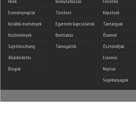
Hírek
Bemutatkozás
Felvételi
Eseménynaptár
Történet
Képzések
Korábbi események
Egyetemi kapcsolatok
Tantárgyak
Közlemények
Bentlakás
Órarend
Sajtóvisszhang
Támogatók
Ösztöndíjak
Álláshirdetés
Erasmus
Blogok
Neptun
Segédanyagok