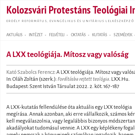
Ugrás
Kolozsvári Protestáns Teológiai I
tarta
ERDÉLY REFORMÁTUS, EVANGÉLIKUS ÉS UNITÁRIUS LELKÉSZKÉPZŐ
AKTUÁLIS
INTÉZET
FELVÉTELI
OKTATÁS
KUTATÁS
SZEMÉLYEK
Search form
A LXX teológiája. Mítosz vagy valóság
Kató Szabolcs Ferencz
: A LXX teológiája. Mítosz vagy valós
In: Oláh Zoltán (szerk.):
Fordításba rejtett teológia
. LXX.Hu.
Budapest: Szent István Társulat 2022. 2. köt. 167-187
A LXX-kutatás fellendülése óta aktuális egy LXX teológia
megírása. Annak azonban, aki erre vállalkozik, számos ké
kell megválaszolnia, vagy legalábbis bizonyos módszertan
akadályokat tudomásul vennie. A LXX egy képlékeny foga
amely nemcsak a könyveinek számában ingadozik, hanem