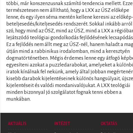
többi, már konszenzusnak számító tendencia mellett. Ezze
természetesen nem állítható, hogy a LXX az ÚSZ előképe
lenne, és egy ilyen séma mentén kellene keresni az előkép
beteljesedés/kiteljesedés rendszerét. Sokkal inkább arról
szó, hogy mind az ÓSZ, mind az ÚSZ, mind a LXX a régióba
lejátszódó teológiai gondolkodás fejlődésének lecsapódás
Ez a fejlődés nem állt meg az ÚSZ-nél, hanem haladt a ma
útján mind a rabbinikus irodalomban, mind a keresztyén
dogmatörténetben. Mégis érdemes lenne egy átfogó képb
egyesíteni azokat a puzzledarabokat, amelyeket a különb
iratok kínálnak fel nekünk, amely által jobban megértené
kisebb darabok kijelentéseinek különös hangsúlyait, újsz
kijelentéseit és valódi mondanivalójukat. A LXX teológiái
minden bizonnyal jó szolgálatot fognak tenni ebben a
munkában.
AKTUÁLIS
INTÉZET
OKTATÁS