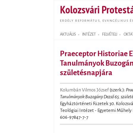
Kolozsvári Protestá
ERDÉLY REFORMÁTUS, EVANGÉLIKUS É
AKTUÁLIS
INTÉZET
FELVÉTELI
OKTA
Search form
Praeceptor Historiae E
Tanulmányok Buzogány
születésnapjára
Kolumbán Vilmos József
(szerk.):
Prae
Tanulmányok Buzogány Dezső 65. születé
Egyháztörténeti Füzetek 30. Kolozsvá
Teológiai Intézet - Egyetemi Műhely 
606-97847-7-7