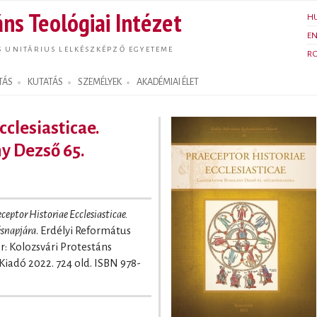
Ugrás a
ns Teológiai Intézet
H
tartalomra
E
S UNITÁRIUS LELKÉSZKÉPZŐ EGYETEME
R
TÁS
KUTATÁS
SZEMÉLYEK
AKADÉMIAI ÉLET
cclesiasticae.
 Dezső 65.
ceptor Historiae Ecclesiasticae.
snapjára
. Erdélyi Református
r: Kolozsvári Protestáns
Kiadó 2022. 724 old. ISBN 978-