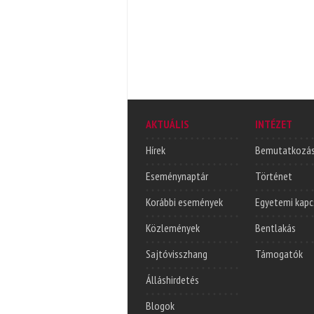
AKTUÁLIS
INTÉZET
Hírek
Bemutatkozá
Eseménynaptár
Történet
Korábbi események
Egyetemi kapc
Közlemények
Bentlakás
Sajtóvisszhang
Támogatók
Álláshirdetés
Blogok