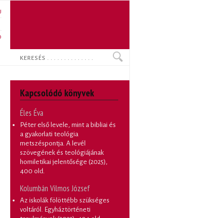
U
N
O
Keresés
Kapcsolódó könyvek
Éles Éva
Péter első levele, mint a bibliai és
a gyakorlati teológia
metszéspontja. A levél
szövegének és teológiájának
homiletikai jelentősége
(2025),
400 old.
Kolumbán Vilmos József
Az iskolák fölöttébb szükséges
voltáról. Egyháztörténeti