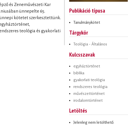
épző és Zeneművészeti Kar
Publikáció típusa
úniusában ünnepelte 65.
 ünnepi kötetet szerkesztettünk.
Tanulmánykötet
egyháztörténet,
endszeres teológia és gyakorlati
Tárgykör
Teológia - Általános
Kulcsszavak
egyháztörténet
biblika
gyakorlati teológia
rendszeres teológia
művészettörténet
irodalomtörténet
Letöltés
Jelenleg nem letölthető.