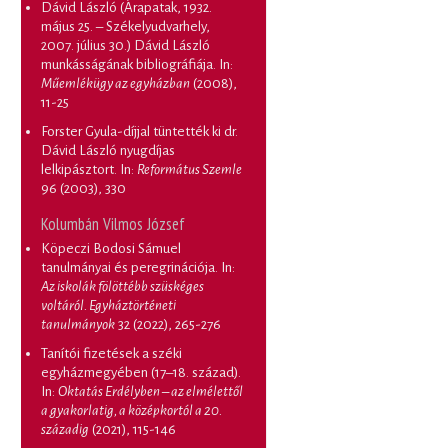
Dávid László (Árapatak, 1932.
május 25. – Székelyudvarhely,
2007. július 30.) Dávid László
munkásságának bibliográfiája
. In:
Műemlékügy az egyházban
(2008),
11-25
Forster Gyula-díjjal tüntették ki dr.
Dávid László nyugdíjas
lelkipásztort
. In:
Református Szemle
96 (2003), 330
Kolumbán Vilmos József
Köpeczi Bodosi Sámuel
tanulmányai és peregrinációja
. In:
Az iskolák fölöttébb szüskéges
voltáról. Egyháztörténeti
tanulmányok
32 (2022), 265-276
Tanítói fizetések a széki
egyházmegyében (17–18. század)
.
In:
Oktatás Erdélyben – az elmélettől
a gyakorlatig, a középkortól a 20.
századig
(2021), 115-146