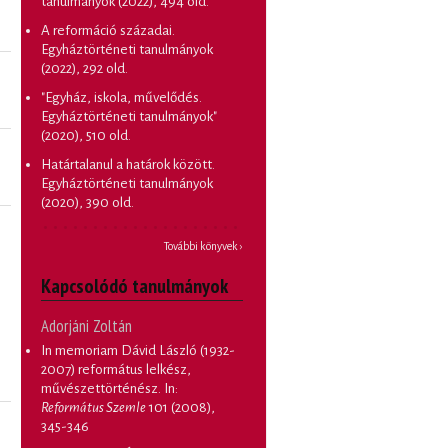
tanulmányok
(2022), 494 old.
A reformáció századai.
Egyháztörténeti tanulmányok
(2022), 292 old.
"Egyház, iskola, művelődés.
Egyháztörténeti tanulmányok"
(2020), 510 old.
Határtalanul a határok között.
Egyháztörténeti tanulmányok
(2020), 390 old.
További könyvek ›
Kapcsolódó tanulmányok
Adorjáni Zoltán
In memoriam Dávid László (1932-
2007) református lelkész,
művészettörténész
. In:
Református Szemle
101 (2008),
345-346