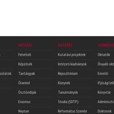
OKTATÁS
KUTATÁS
SZEMÉLYE
s
Felvételi
Kutatási projektek
Oktatók
Képzések
Intézeti kiadványok
Óraadó ok
solatok
Tantárgyak
Repozitórium
Emeriti
Órarend
Könyvek
Ifjúsági le
Ösztöndíjak
Tanulmányok
Könyvtár
Erasmus
Studia (SDTP)
Adminisztr
Neptun
Református Szemle
Doktorok