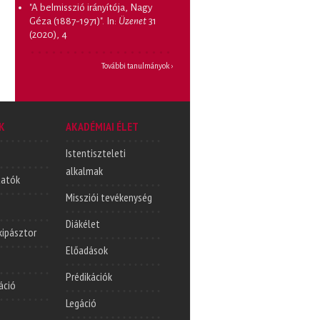
"A belmisszió irányítója, Nagy
Géza (1887-1971)"
. In:
Üzenet
31
(2020), 4
További tanulmányok ›
K
AKADÉMIAI ÉLET
Istentiszteleti
alkalmak
tatók
Missziói tevékenység
Diákélet
lkipásztor
Előadások
Prédikációk
áció
Legáció