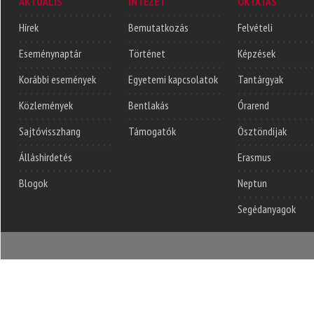
AKTUÁLIS
INTÉZET
OKTATÁS
Hírek
Bemutatkozás
Felvételi
Eseménynaptár
Történet
Képzések
Korábbi események
Egyetemi kapcsolatok
Tantárgyak
Közlemények
Bentlakás
Órarend
Sajtóvisszhang
Támogatók
Ösztöndíjak
Álláshirdetés
Erasmus
Blogok
Neptun
Segédanyagok