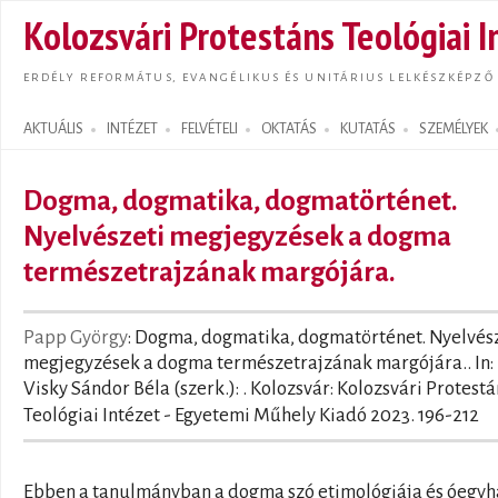
Ugrás
Kolozsvári Protestáns Teológiai I
tarta
ERDÉLY REFORMÁTUS, EVANGÉLIKUS ÉS UNITÁRIUS LELKÉSZKÉPZŐ
AKTUÁLIS
INTÉZET
FELVÉTELI
OKTATÁS
KUTATÁS
SZEMÉLYEK
Search form
Dogma, dogmatika, dogmatörténet.
Nyelvészeti megjegyzések a dogma
természetrajzának margójára.
Papp György
: Dogma, dogmatika, dogmatörténet. Nyelvés
megjegyzések a dogma természetrajzának margójára.. In:
Visky Sándor Béla (szerk.):
. Kolozsvár: Kolozsvári Protestá
Teológiai Intézet - Egyetemi Műhely Kiadó 2023. 196-212
Ebben a tanulmányban a dogma szó etimológiája és óegyh